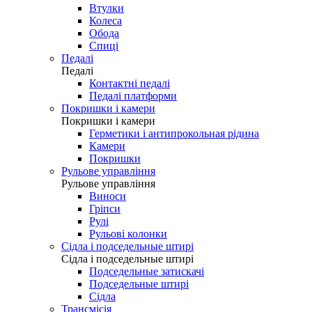
Втулки
Колеса
Обода
Спиці
Педалі
Педалі
Контактні педалі
Педалі платформи
Покришки і камери
Покришки і камери
Герметики і антипрокольная рідина
Камери
Покришки
Рульове управління
Рульове управління
Виноси
Гріпси
Рулі
Рульові колонки
Сідла і подседельные штирі
Сідла і подседельные штирі
Подседельные затискачі
Подседельные штирі
Сідла
Трансмісія