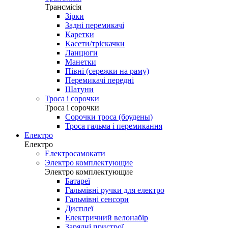
Трансмісія
Зірки
Задні перемикачі
Каретки
Касети/тріскачки
Ланцюги
Манетки
Півні (сережки на раму)
Перемикачі передні
Шатуни
Троса і сорочки
Троса і сорочки
Сорочки троса (боудены)
Троса гальма і перемикання
Електро
Електро
Електросамокати
Электро комплектующие
Электро комплектующие
Батареї
Гальмівні ручки для електро
Гальмівні сенсори
Дисплеї
Електричний велонабір
Зарядні пристрої