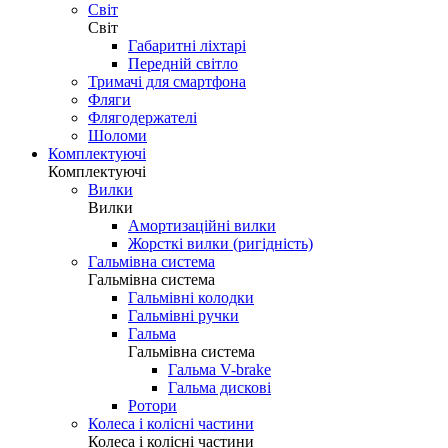
Світ
Світ
Габаритні ліхтарі
Передній світло
Тримачі для смартфона
Фляги
Флягодержателі
Шоломи
Комплектуючі
Комплектуючі
Вилки
Вилки
Амортизаційні вилки
Жорсткі вилки (ригідність)
Гальмівна система
Гальмівна система
Гальмівні колодки
Гальмівні ручки
Гальма
Гальмівна система
Гальма V-brake
Гальма дискові
Ротори
Колеса і колісні частини
Колеса і колісні частини