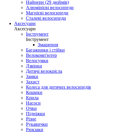
Найнери (29 дюймів)
Алюмінієві велосипеди
Магнієві велосипеди
Сталеві велосипеди
Аксесуари
Аксесуари
Інструмент
Інструмент
Змащення
Багажники і стійки
Велокомп'ютер
Велосумки
Дзвінки
Дитячі велокрісла
Замки
Захист
Колеса для дитячих велосипедів
Кошики
Крила
Насоси
Очки
Підніжки
Різне
Рукавички
Рюкзаки