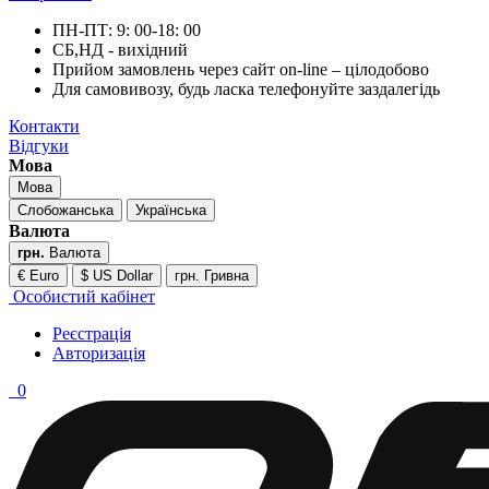
ПН-ПТ: 9: 00-18: 00
СБ,НД - вихідний
Прийом замовлень через сайт on-line – цілодобово
Для самовивозу, будь ласка телефонуйте заздалегідь
Контакти
Відгуки
Мова
Мова
Слобожанська
Українська
Валюта
грн.
Валюта
€ Euro
$ US Dollar
грн. Гривна
Особистий кабінет
Реєстрація
Авторизація
0