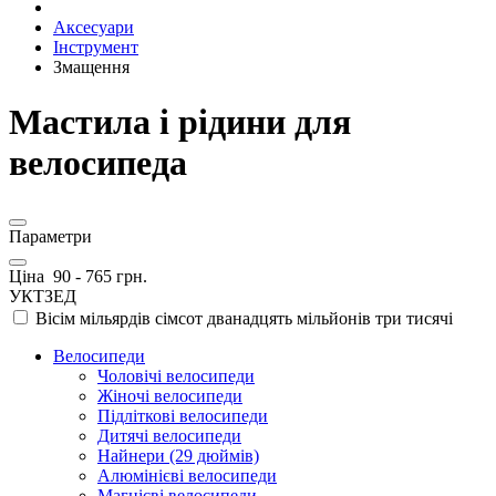
Аксесуари
Інструмент
Змащення
Мастила і рідини для
велосипеда
Параметри
Ціна
90
-
765
грн.
УКТЗЕД
Вісім мільярдів сімсот дванадцять мільйонів три тисячі
Велосипеди
Чоловічі велосипеди
Жіночі велосипеди
Підліткові велосипеди
Дитячі велосипеди
Найнери (29 дюймів)
Алюмінієві велосипеди
Магнієві велосипеди