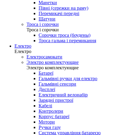
Манетки
Півні (сережки на раму)
Перемикачі передні
Шатуни
Троса і сорочки
Троса і сорочки
Сорочки троса (боудены)
Троса гальма і перемикання
Електро
Електро
Електросамокати
Электро комплектующие
Электро комплектующие
Батареї
Гальмівні ручки для електро
Гальмівні сенсори
Дисплеї
Електричний велонабір
Зарядні пристрої
Кабелі
Контролери
Корпус батареї
Мотори
Ручки газу
Система управління батареєю