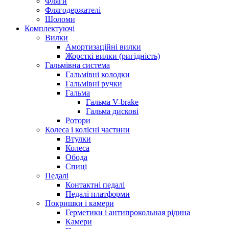
Фляги
Флягодержателі
Шоломи
Комплектуючі
Вилки
Амортизаційні вилки
Жорсткі вилки (ригідність)
Гальмівна система
Гальмівні колодки
Гальмівні ручки
Гальма
Гальма V-brake
Гальма дискові
Ротори
Колеса і колісні частини
Втулки
Колеса
Обода
Спиці
Педалі
Контактні педалі
Педалі платформи
Покришки і камери
Герметики і антипрокольная рідина
Камери