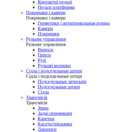
Контактні педалі
Педалі платформи
Покришки і камери
Покришки і камери
Герметики і антипрокольная рідина
Камери
Покришки
Рульове управління
Рульове управління
Виноси
Гріпси
Рулі
Рульові колонки
Сідла і подседельные штирі
Сідла і подседельные штирі
Подседельные затискачі
Подседельные штирі
Сідла
Трансмісія
Трансмісія
Зірки
Задні перемикачі
Каретки
Касети/тріскачки
Ланцюги