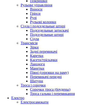
Покришки
Рульове управління
Виноси
Гріпси
Рулі
Рульові колонки
Сідла і подседельные штирі
Подседельные затискачі
Подседельные штирі
Сідла
Трансмісія
Зірки
Задні перемикачі
Каретки
Касети/тріскачки
Ланцюги
Манетки
Півні (сережки на раму)
Перемикачі передні
Шатуни
Троса і сорочки
Сорочки троса (боудены)
Троса гальма і перемикання
Електро
Електросамокати