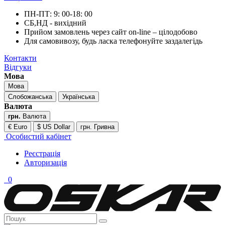
ПН-ПТ: 9: 00-18: 00
СБ,НД - вихідний
Прийом замовлень через сайт on-line – цілодобово
Для самовивозу, будь ласка телефонуйте заздалегідь
Контакти
Відгуки
Мова
Мова
Слобожанська
Українська
Валюта
грн.
Валюта
€ Euro
$ US Dollar
грн. Гривна
Особистий кабінет
Реєстрація
Авторизація
0