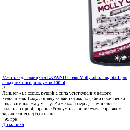
Мастило для ланцюга EXPAND Chain Molly oil rolling Staff для
складних погодних умов 100ml
0
Ланцюг - це серце, рушійна сила устаткування вашого
велосипеда. Тому, догляду за ланцюгом, потрібно обов'язково
віддавати належну увагу! Адже коли передачі змінюються
плавно, а привід працює безшумно - ви получате справжнє
задоволення від їзди на вел..
495 грн.
До кошика