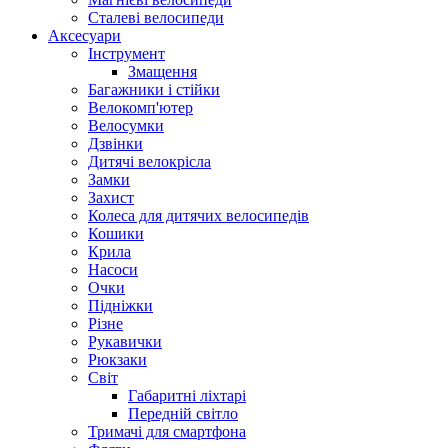
Сталеві велосипеди
Аксесуари
Інструмент
Змащення
Багажники і стійки
Велокомп'ютер
Велосумки
Дзвінки
Дитячі велокрісла
Замки
Захист
Колеса для дитячих велосипедів
Кошики
Крила
Насоси
Очки
Підніжки
Різне
Рукавички
Рюкзаки
Світ
Габаритні ліхтарі
Передній світло
Тримачі для смартфона