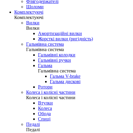
Флягодержателі
Шоломи
Комплектуючі
Комплектуючі
Вилки
Вилки
Амортизаційні вилки
Жорсткі вилки (ригідність)
Гальмівна система
Гальмівна система
Гальмівні колодки
Гальмівні ручки
Гальма
Гальмівна система
Гальма V-brake
Гальма дискові
Ротори
Колеса і колісні частини
Колеса і колісні частини
Втулки
Колеса
Обода
Спиці
Педалі
Педалі