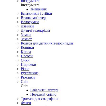
Інструмент
Інструмент
Змащення
Багажники і стійки
Велокомп'ютер
Велосумки
Дзвінки
Дитячі велокрісла
Замки
Захист
Колеса для дитячих велосипедів
Кошики
Крила
Насоси
Очки
Підніжки
Різне
Рукавички
Рюкзаки
Світ
Світ
Габаритні ліхтарі
Передній світло
Тримачі для смартфона
Фляги