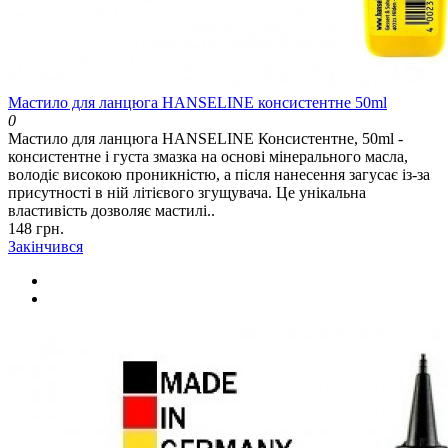
Мастило для ланцюга HANSELINE консистентне 50ml
0
Мастило для ланцюга HANSELINE Консистентне, 50ml -
консистентне і густа змазка на основі мінерального масла,
володіє високою проникністю, а після нанесення загусає із-за
присутності в ній літієвого згущувача. Це унікальна
властивість дозволяє мастилі..
148 грн.
Закінчився