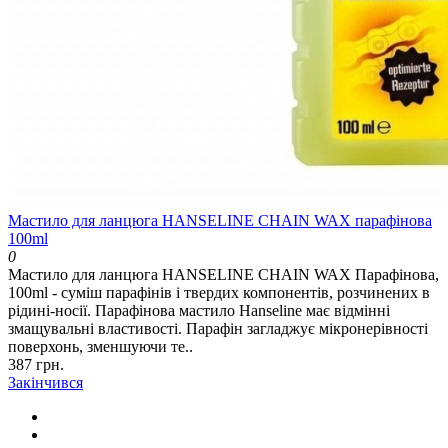
Мастило для ланцюга HANSELINE CHAIN WAX парафінова
100ml
0
Мастило для ланцюга HANSELINE CHAIN WAX Парафінова,
100ml - суміш парафінів і твердих компонентів, розчинених в
рідині-носії. Парафінова мастило Hanseline має відмінні
змащувальні властивості. Парафін загладжує мікронерівності
поверхонь, зменшуючи те..
387 грн.
Закінчився