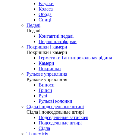
Втулки
Колеса
Обода
Спиці
Педалі
Педалі
Контактні педалі
Педалі платформи
Покришки і камери
Покришки і камери
Герметики і антипрокольная рідина
Камери
Покришки
Рульове управління
Рульове управління
Виноси
Гріпси
Рулі
Рульові колонки
Сідла і подседельные штирі
Сідла і подседельные штирі
Подседельные затискачі
Подседельные штирі
Сідла
Трансмісія