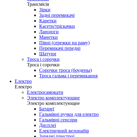
Трансмісія
Зірки
Задні перемикачі
Каретки
Касети/тріскачки
Ланцюги
Манетки
Півні (сережки на раму)
Перемикачі передні
Шатуни
Троса і сорочки
Троса і сорочки
Сорочки троса (боудены)
Троса гальма і перемикання
Електро
Електро
Електросамокати
Электро комплектующие
Электро комплектующие
Батареї
Гальмівні ручки для електро
Гальмівні сенсори
Дисплеї
Електричний велонабір
Зарядні пристрої