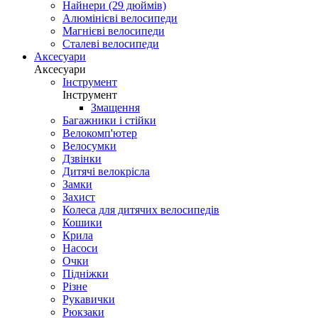
Найнери (29 дюймів)
Алюмінієві велосипеди
Магнієві велосипеди
Сталеві велосипеди
Аксесуари
Аксесуари
Інструмент
Інструмент
Змащення
Багажники і стійки
Велокомп'ютер
Велосумки
Дзвінки
Дитячі велокрісла
Замки
Захист
Колеса для дитячих велосипедів
Кошики
Крила
Насоси
Очки
Підніжки
Різне
Рукавички
Рюкзаки