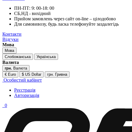
ПН-ПТ: 9: 00-18: 00
СБ,НД - вихідний
Прийом замовлень через сайт on-line – цілодобово
Для самовивозу, будь ласка телефонуйте заздалегідь
Контакти
Відгуки
Мова
Мова
Слобожанська
Українська
Валюта
грн.
Валюта
€ Euro
$ US Dollar
грн. Гривна
Особистий кабінет
Реєстрація
Авторизація
0