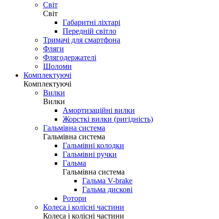
Світ
Світ
Габаритні ліхтарі
Передній світло
Тримачі для смартфона
Фляги
Флягодержателі
Шоломи
Комплектуючі
Комплектуючі
Вилки
Вилки
Амортизаційні вилки
Жорсткі вилки (ригідність)
Гальмівна система
Гальмівна система
Гальмівні колодки
Гальмівні ручки
Гальма
Гальмівна система
Гальма V-brake
Гальма дискові
Ротори
Колеса і колісні частини
Колеса і колісні частини