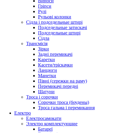
Виноси
Гріпси
Рулі
Рульові колонки
Сідла і подседельные штирі
Подседельные затискачі
Подседельные штирі
Сідла
Трансмісія
Зірки
Задні перемикачі
Каретки
Касети/тріскачки
Ланцюги
Манетки
Півні (сережки на раму)
Перемикачі передні
Шатуни
Троса і сорочки
Сорочки троса (боудены)
Троса гальма і перемикання
Електро
Електросамокати
Электро комплектующие
Батареї