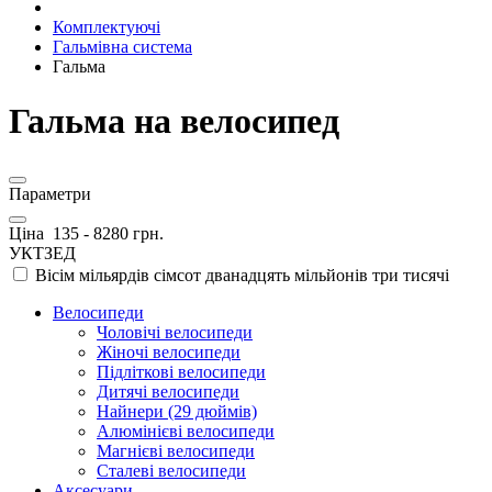
Комплектуючі
Гальмівна система
Гальма
Гальма на велосипед
Параметри
Ціна
135
-
8280
грн.
УКТЗЕД
Вісім мільярдів сімсот дванадцять мільйонів три тисячі
Велосипеди
Чоловічі велосипеди
Жіночі велосипеди
Підліткові велосипеди
Дитячі велосипеди
Найнери (29 дюймів)
Алюмінієві велосипеди
Магнієві велосипеди
Сталеві велосипеди
Аксесуари