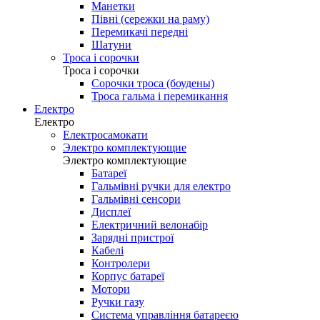
Манетки
Півні (сережки на раму)
Перемикачі передні
Шатуни
Троса і сорочки
Троса і сорочки
Сорочки троса (боудены)
Троса гальма і перемикання
Електро
Електро
Електросамокати
Электро комплектующие
Электро комплектующие
Батареї
Гальмівні ручки для електро
Гальмівні сенсори
Дисплеї
Електричний велонабір
Зарядні пристрої
Кабелі
Контролери
Корпус батареї
Мотори
Ручки газу
Система управління батареєю