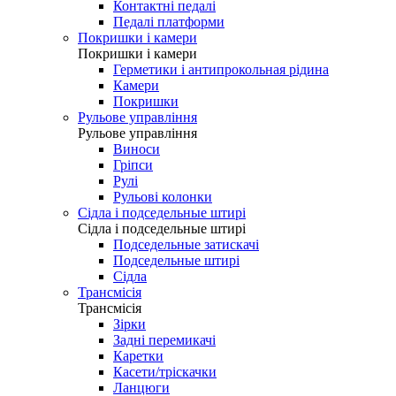
Контактні педалі
Педалі платформи
Покришки і камери
Покришки і камери
Герметики і антипрокольная рідина
Камери
Покришки
Рульове управління
Рульове управління
Виноси
Гріпси
Рулі
Рульові колонки
Сідла і подседельные штирі
Сідла і подседельные штирі
Подседельные затискачі
Подседельные штирі
Сідла
Трансмісія
Трансмісія
Зірки
Задні перемикачі
Каретки
Касети/тріскачки
Ланцюги