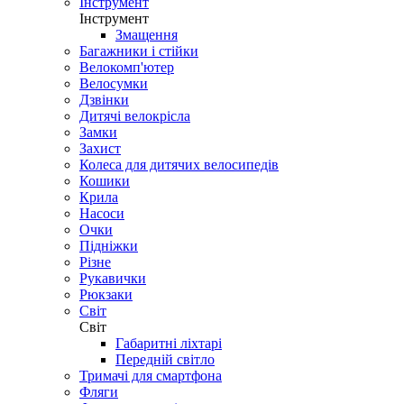
Інструмент
Інструмент
Змащення
Багажники і стійки
Велокомп'ютер
Велосумки
Дзвінки
Дитячі велокрісла
Замки
Захист
Колеса для дитячих велосипедів
Кошики
Крила
Насоси
Очки
Підніжки
Різне
Рукавички
Рюкзаки
Світ
Світ
Габаритні ліхтарі
Передній світло
Тримачі для смартфона
Фляги