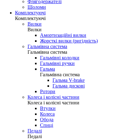
Флягодержателі
Шоломи
Комплектуючі
Комплектуючі
Вилки
Вилки
Амортизаційні вилки
Жорсткі вилки (ригідність)
Гальмівна система
Гальмівна система
Гальмівні колодки
Гальмівні ручки
Гальма
Гальмівна система
Гальма V-brake
Гальма дискові
Ротори
Колеса і колісні частини
Колеса і колісні частини
Втулки
Колеса
Обода
Спиці
Педалі
Педалі