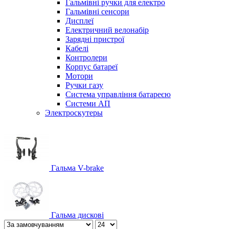
Гальмівні ручки для електро
Гальмівні сенсори
Дисплеї
Електричний велонабір
Зарядні пристрої
Кабелі
Контролери
Корпус батареї
Мотори
Ручки газу
Система управління батареєю
Системи АП
Электроскутеры
Гальма V-brake
Гальма дискові