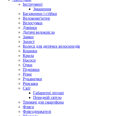
Інструмент
Змащення
Багажники і стійки
Велокомп'ютер
Велосумки
Дзвінки
Дитячі велокрісла
Замки
Захист
Колеса для дитячих велосипедів
Кошики
Крила
Насоси
Очки
Підніжки
Різне
Рукавички
Рюкзаки
Світ
Габаритні ліхтарі
Передній світло
Тримачі для смартфона
Фляги
Флягодержателі