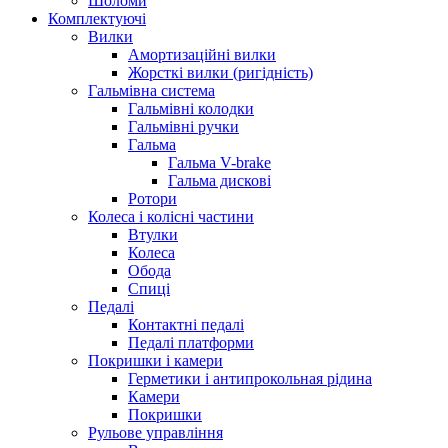
Шоломи
Комплектуючі
Вилки
Амортизаційні вилки
Жорсткі вилки (ригідність)
Гальмівна система
Гальмівні колодки
Гальмівні ручки
Гальма
Гальма V-brake
Гальма дискові
Ротори
Колеса і колісні частини
Втулки
Колеса
Обода
Спиці
Педалі
Контактні педалі
Педалі платформи
Покришки і камери
Герметики і антипрокольная рідина
Камери
Покришки
Рульове управління