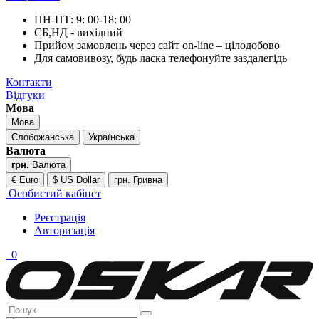
ПН-ПТ: 9: 00-18: 00
СБ,НД - вихідний
Прийом замовлень через сайт on-line – цілодобово
Для самовивозу, будь ласка телефонуйте заздалегідь
Контакти
Відгуки
Мова
Мова
Слобожанська
Українська
Валюта
грн.
Валюта
€ Euro
$ US Dollar
грн. Гривна
Особистий кабінет
Реєстрація
Авторизація
0