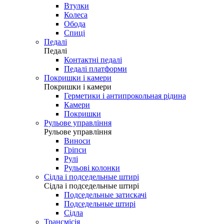
Втулки
Колеса
Обода
Спиці
Педалі
Педалі
Контактні педалі
Педалі платформи
Покришки і камери
Покришки і камери
Герметики і антипрокольная рідина
Камери
Покришки
Рульове управління
Рульове управління
Виноси
Гріпси
Рулі
Рульові колонки
Сідла і подседельные штирі
Сідла і подседельные штирі
Подседельные затискачі
Подседельные штирі
Сідла
Трансмісія