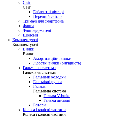
Світ
Світ
Габаритні ліхтарі
Передній світло
Тримачі для смартфона
Фляги
Флягодержателі
Шоломи
Комплектуючі
Комплектуючі
Вилки
Вилки
Амортизаційні вилки
Жорсткі вилки (ригідність)
Гальмівна система
Гальмівна система
Гальмівні колодки
Гальмівні ручки
Гальма
Гальмівна система
Гальма V-brake
Гальма дискові
Ротори
Колеса і колісні частини
Колеса і колісні частини