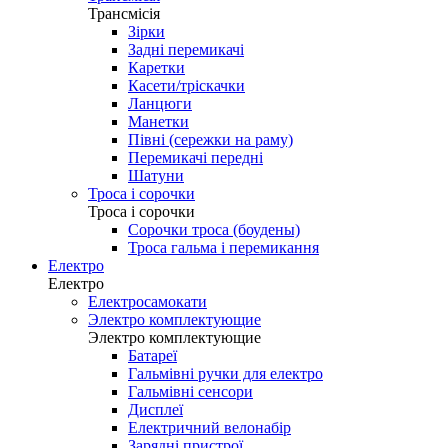
Трансмісія
Зірки
Задні перемикачі
Каретки
Касети/тріскачки
Ланцюги
Манетки
Півні (сережки на раму)
Перемикачі передні
Шатуни
Троса і сорочки
Троса і сорочки
Сорочки троса (боудены)
Троса гальма і перемикання
Електро
Електро
Електросамокати
Электро комплектующие
Электро комплектующие
Батареї
Гальмівні ручки для електро
Гальмівні сенсори
Дисплеї
Електричний велонабір
Зарядні пристрої