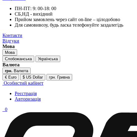
ПН-ПТ: 9: 00-18: 00
СБ,НД - вихідний
Прийом замовлень через сайт on-line – цілодобово
Для самовивозу, будь ласка телефонуйте заздалегідь
Контакти
Відгуки
Мова
Мова
Слобожанська
Українська
Валюта
грн.
Валюта
€ Euro
$ US Dollar
грн. Гривна
Особистий кабінет
Реєстрація
Авторизація
0