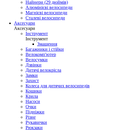
Найнери (29 дюймів)
Алюмінієві велосипеди
Магнієві велосипеди
Сталеві велосипеди
Аксесуари
Аксесуари
Інструмент
Інструмент
Змащення
Багажники і стійки
Велокомп'ютер
Велосумки
Дзвінки
Дитячі велокрісла
Замки
Захист
Колеса для дитячих велосипедів
Кошики
Крила
Насоси
Очки
Підніжки
Різне
Рукавички
Рюкзаки