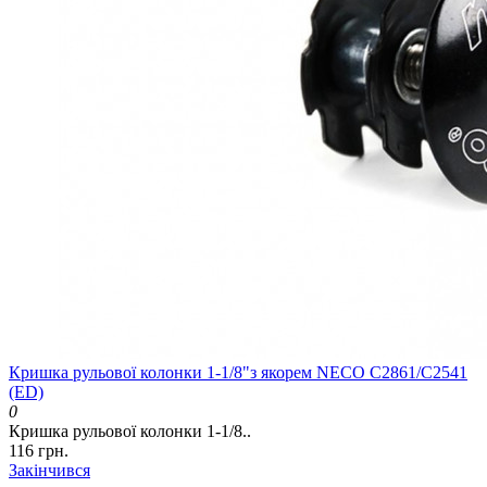
Кришка рульової колонки 1-1/8"з якорем NECO C2861/C2541
(ED)
0
Кришка рульової колонки 1-1/8..
116 грн.
Закінчився