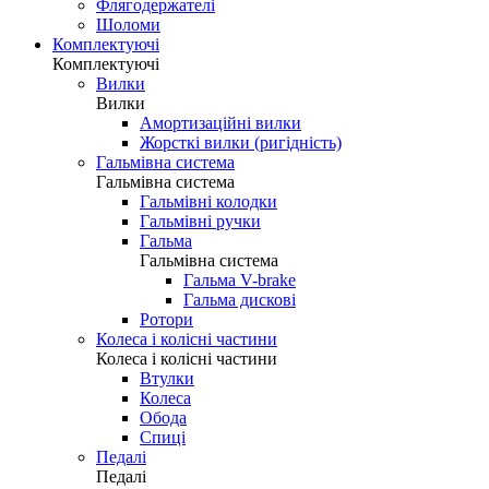
Флягодержателі
Шоломи
Комплектуючі
Комплектуючі
Вилки
Вилки
Амортизаційні вилки
Жорсткі вилки (ригідність)
Гальмівна система
Гальмівна система
Гальмівні колодки
Гальмівні ручки
Гальма
Гальмівна система
Гальма V-brake
Гальма дискові
Ротори
Колеса і колісні частини
Колеса і колісні частини
Втулки
Колеса
Обода
Спиці
Педалі
Педалі