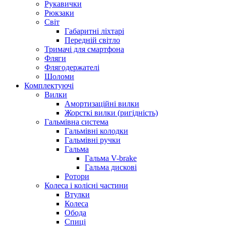
Рукавички
Рюкзаки
Світ
Габаритні ліхтарі
Передній світло
Тримачі для смартфона
Фляги
Флягодержателі
Шоломи
Комплектуючі
Вилки
Амортизаційні вилки
Жорсткі вилки (ригідність)
Гальмівна система
Гальмівні колодки
Гальмівні ручки
Гальма
Гальма V-brake
Гальма дискові
Ротори
Колеса і колісні частини
Втулки
Колеса
Обода
Спиці