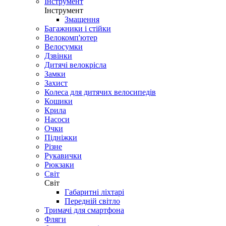
Інструмент
Інструмент
Змащення
Багажники і стійки
Велокомп'ютер
Велосумки
Дзвінки
Дитячі велокрісла
Замки
Захист
Колеса для дитячих велосипедів
Кошики
Крила
Насоси
Очки
Підніжки
Різне
Рукавички
Рюкзаки
Світ
Світ
Габаритні ліхтарі
Передній світло
Тримачі для смартфона
Фляги