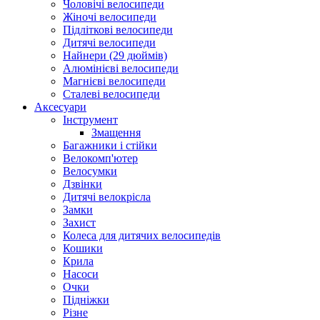
Чоловічі велосипеди
Жіночі велосипеди
Підліткові велосипеди
Дитячі велосипеди
Найнери (29 дюймів)
Алюмінієві велосипеди
Магнієві велосипеди
Сталеві велосипеди
Аксесуари
Інструмент
Змащення
Багажники і стійки
Велокомп'ютер
Велосумки
Дзвінки
Дитячі велокрісла
Замки
Захист
Колеса для дитячих велосипедів
Кошики
Крила
Насоси
Очки
Підніжки
Різне