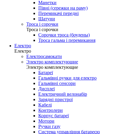
Манетки
Півні (сережки на раму)
Перемикачі передні
Шатуни
Троса і сорочки
Троса і сорочки
Сорочки троса (боудены)
Троса гальма і перемикання
Електро
Електро
Електросамокати
Электро комплектующие
Электро комплектующие
Батареї
Гальмівні ручки для електро
Гальмівні сенсори
Дисплеї
Електричний велонабір
Зарядні пристрої
Кабелі
Контролери
Корпус батареї
Мотори
Ручки газу
Система управління батареєю