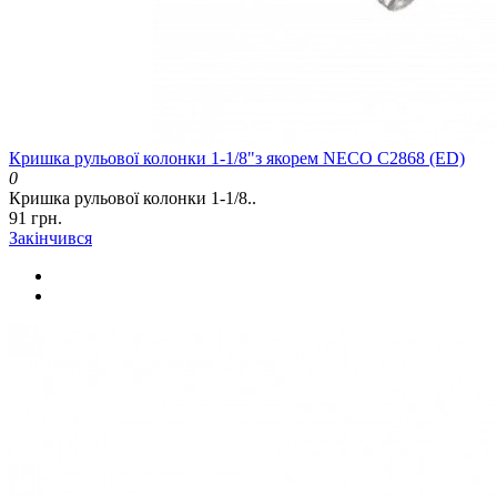
Кришка рульової колонки 1-1/8"з якорем NECO C2868 (ED)
0
Кришка рульової колонки 1-1/8..
91 грн.
Закінчився