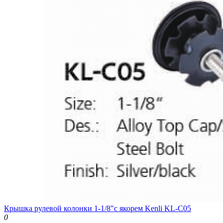
Крышка рулевой колонки 1-1/8"с якорем Kenli KL-C05
0