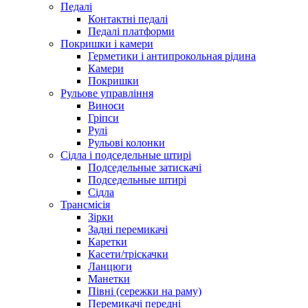
Педалі
Контактні педалі
Педалі платформи
Покришки і камери
Герметики і антипрокольная рідина
Камери
Покришки
Рульове управління
Виноси
Гріпси
Рулі
Рульові колонки
Сідла і подседельные штирі
Подседельные затискачі
Подседельные штирі
Сідла
Трансмісія
Зірки
Задні перемикачі
Каретки
Касети/тріскачки
Ланцюги
Манетки
Півні (сережки на раму)
Перемикачі передні