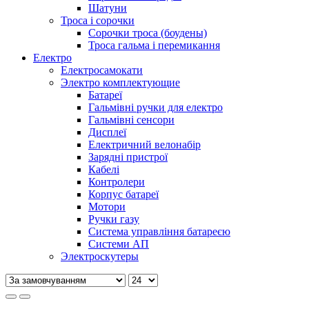
Шатуни
Троса і сорочки
Сорочки троса (боудены)
Троса гальма і перемикання
Електро
Електросамокати
Электро комплектующие
Батареї
Гальмівні ручки для електро
Гальмівні сенсори
Дисплеї
Електричний велонабір
Зарядні пристрої
Кабелі
Контролери
Корпус батареї
Мотори
Ручки газу
Система управління батареєю
Системи АП
Электроскутеры