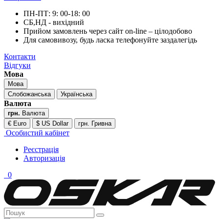
ПН-ПТ: 9: 00-18: 00
СБ,НД - вихідний
Прийом замовлень через сайт on-line – цілодобово
Для самовивозу, будь ласка телефонуйте заздалегідь
Контакти
Відгуки
Мова
Мова
Слобожанська
Українська
Валюта
грн.
Валюта
€ Euro
$ US Dollar
грн. Гривна
Особистий кабінет
Реєстрація
Авторизація
0