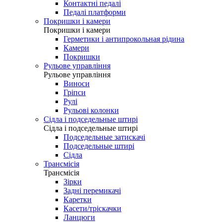
Контактні педалі
Педалі платформи
Покришки і камери
Покришки і камери
Герметики і антипрокольная рідина
Камери
Покришки
Рульове управління
Рульове управління
Виноси
Гріпси
Рулі
Рульові колонки
Сідла і подседельные штирі
Сідла і подседельные штирі
Подседельные затискачі
Подседельные штирі
Сідла
Трансмісія
Трансмісія
Зірки
Задні перемикачі
Каретки
Касети/тріскачки
Ланцюги