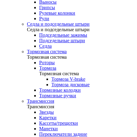
Выносы
Грипсы
Рулевые колонки
Рули
Седла и подседельные штыри
Седла и подседельные штыри
Подседельные зажимы
Подседельные штыри
Седла
Тормозная система
Тормозная система
Роторы
Тормоза
Тормозная система
Тормоза V-brake
Тормоза дисковые
Тормозные колодки
Тормозные ручки
Трансмиссия
Трансмиссия
Звезды
Каретки
Кассеты/трещотки
Манетки
Переключатели задние