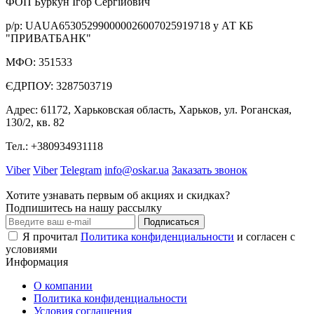
ФОП Буркун Ігор Сергійович
р/р: UAUA653052990000026007025919718 у АТ КБ
"ПРИВАТБАНК"
МФО: 351533
ЄДРПОУ: 3287503719
Адрес: 61172, Харьковская область, Харьков, ул. Роганская,
130/2, кв. 82
Тел.: +380934931118
Viber
Viber
Telegram
info@oskar.ua
Заказать звонок
Хотите узнавать первым об акциях и скидках?
Подпишитесь на нашу рассылку
Подписаться
Я прочитал
Политика конфиденциальности
и согласен с
условиями
Информация
О компании
Политика конфиденциальности
Условия соглашения