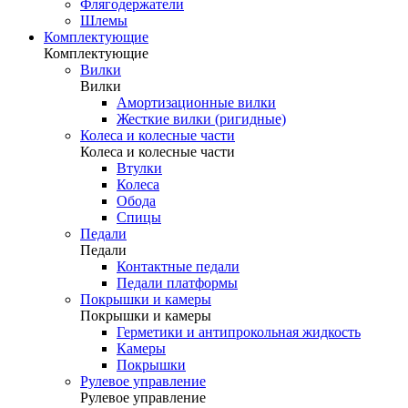
Флягодержатели
Шлемы
Комплектующие
Комплектующие
Вилки
Вилки
Амортизационные вилки
Жесткие вилки (ригидные)
Колеса и колесные части
Колеса и колесные части
Втулки
Колеса
Обода
Спицы
Педали
Педали
Контактные педали
Педали платформы
Покрышки и камеры
Покрышки и камеры
Герметики и антипрокольная жидкость
Камеры
Покрышки
Рулевое управление
Рулевое управление