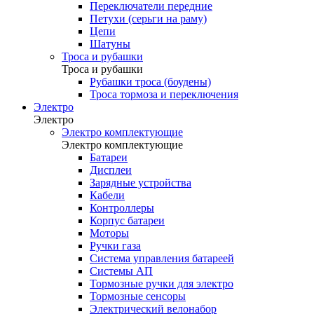
Переключатели передние
Петухи (серьги на раму)
Цепи
Шатуны
Троса и рубашки
Троса и рубашки
Рубашки троса (боудены)
Троса тормоза и переключения
Электро
Электро
Электро комплектующие
Электро комплектующие
Батареи
Дисплеи
Зарядные устройства
Кабели
Контроллеры
Корпус батареи
Моторы
Ручки газа
Система управления батареей
Системы АП
Тормозные ручки для электро
Тормозные сенсоры
Электрический велонабор