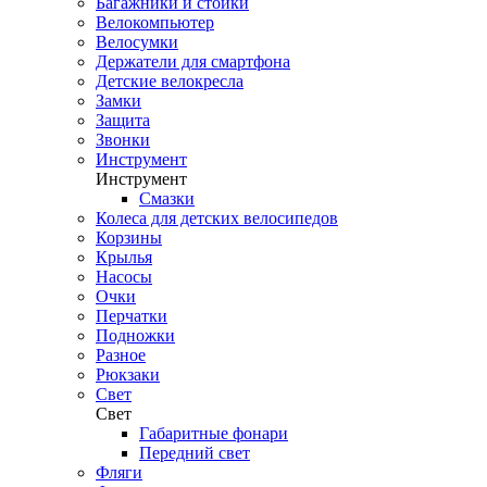
Багажники и стойки
Велокомпьютер
Велосумки
Держатели для смартфона
Детские велокресла
Замки
Защита
Звонки
Инструмент
Инструмент
Смазки
Колеса для детских велосипедов
Корзины
Крылья
Насосы
Очки
Перчатки
Подножки
Разное
Рюкзаки
Свет
Свет
Габаритные фонари
Передний свет
Фляги