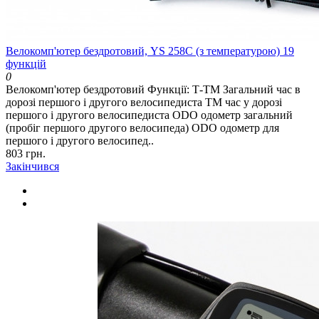
Велокомп'ютер бездротовий, YS 258С (з температурою) 19
функцій
0
Велокомп'ютер бездротовий Функції: Т-ТМ Загальний час в
дорозі першого і другого велосипедиста ТМ час у дорозі
першого і другого велосипедиста ODO одометр загальний
(пробіг першого другого велосипеда) ODO одометр для
першого і другого велосипед..
803 грн.
Закінчився