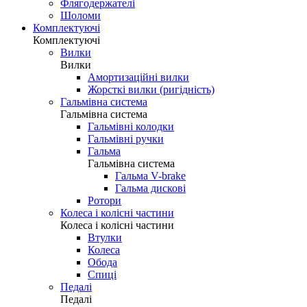
Флягодержателі
Шоломи
Комплектуючі
Комплектуючі
Вилки
Вилки
Амортизаційні вилки
Жорсткі вилки (ригідність)
Гальмівна система
Гальмівна система
Гальмівні колодки
Гальмівні ручки
Гальма
Гальмівна система
Гальма V-brake
Гальма дискові
Ротори
Колеса і колісні частини
Колеса і колісні частини
Втулки
Колеса
Обода
Спиці
Педалі
Педалі