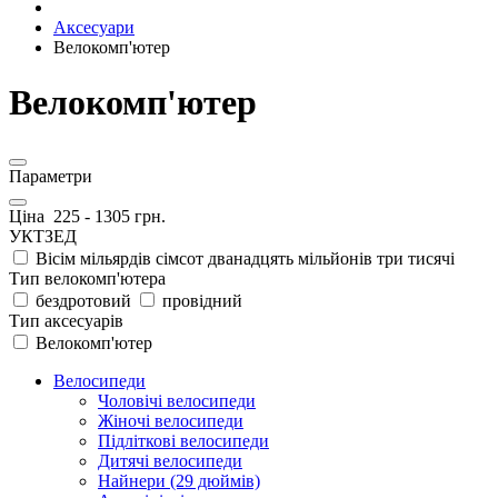
Аксесуари
Велокомп'ютер
Велокомп'ютер
Параметри
Ціна
225
-
1305
грн.
УКТЗЕД
Вісім мільярдів сімсот дванадцять мільйонів три тисячі
Тип велокомп'ютера
бездротовий
провідний
Тип аксесуарів
Велокомп'ютер
Велосипеди
Чоловічі велосипеди
Жіночі велосипеди
Підліткові велосипеди
Дитячі велосипеди
Найнери (29 дюймів)