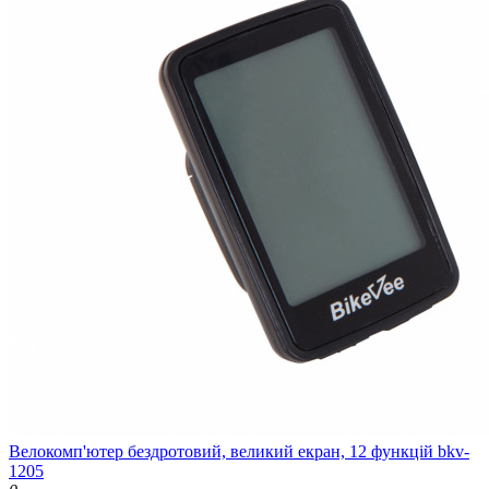
Велокомп'ютер бездротовий, великий екран, 12 функцій bkv-
1205