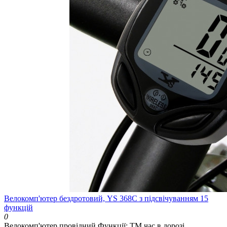
Велокомп'ютер бездротовий, YS 368С з підсвічуванням 15
функцій
0
Велокомп'ютер провідний Функції: ТМ час в дорозі..