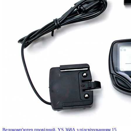
Велокомп'ютер провідний, YS 368А з підсвічуванням 15