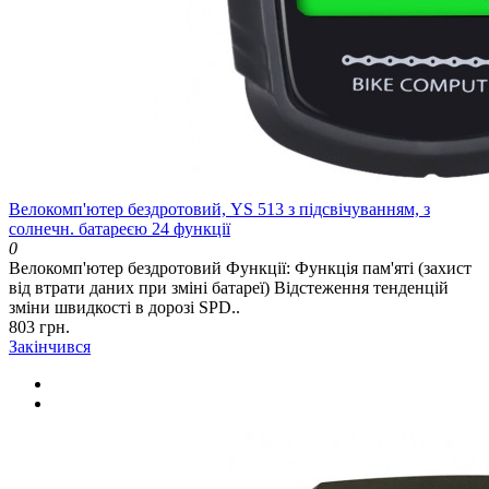
Велокомп'ютер бездротовий, YS 513 з підсвічуванням, з
солнечн. батареєю 24 функції
0
Велокомп'ютер бездротовий Функції: Функція пам'яті (захист
від втрати даних при зміні батареї) Відстеження тенденцій
зміни швидкості в дорозі SPD..
803 грн.
Закінчився