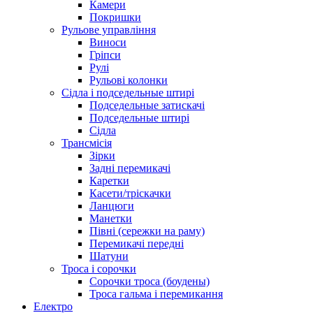
Камери
Покришки
Рульове управління
Виноси
Гріпси
Рулі
Рульові колонки
Сідла і подседельные штирі
Подседельные затискачі
Подседельные штирі
Сідла
Трансмісія
Зірки
Задні перемикачі
Каретки
Касети/тріскачки
Ланцюги
Манетки
Півні (сережки на раму)
Перемикачі передні
Шатуни
Троса і сорочки
Сорочки троса (боудены)
Троса гальма і перемикання
Електро