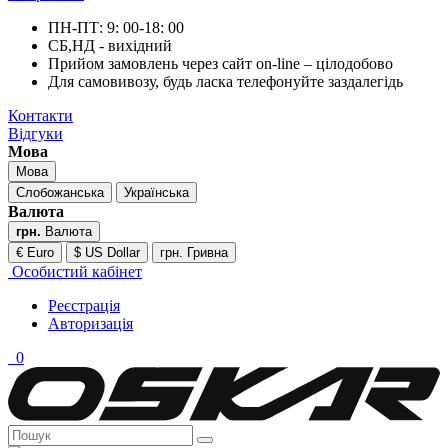
ПН-ПТ: 9: 00-18: 00
СБ,НД - вихідний
Прийом замовлень через сайт on-line – цілодобово
Для самовивозу, будь ласка телефонуйте заздалегідь
Контакти
Відгуки
Мова
Мова
Слобожанська
Українська
Валюта
грн.
Валюта
€ Euro
$ US Dollar
грн. Гривна
Особистий кабінет
Реєстрація
Авторизація
0