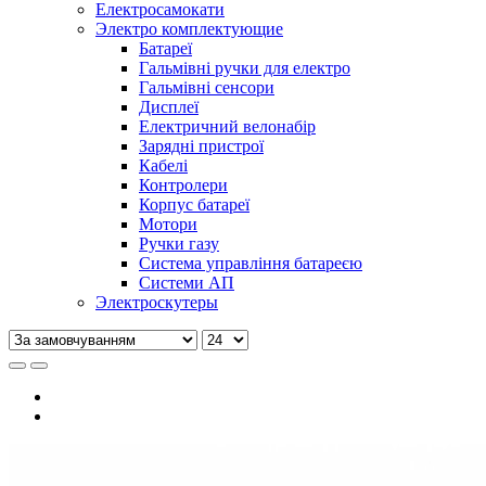
Електросамокати
Электро комплектующие
Батареї
Гальмівні ручки для електро
Гальмівні сенсори
Дисплеї
Електричний велонабір
Зарядні пристрої
Кабелі
Контролери
Корпус батареї
Мотори
Ручки газу
Система управління батареєю
Системи АП
Электроскутеры