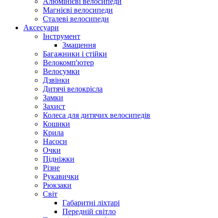
Алюмінієві велосипеди
Магнієві велосипеди
Сталеві велосипеди
Аксесуари
Інструмент
Змащення
Багажники і стійки
Велокомп'ютер
Велосумки
Дзвінки
Дитячі велокрісла
Замки
Захист
Колеса для дитячих велосипедів
Кошики
Крила
Насоси
Очки
Підніжки
Різне
Рукавички
Рюкзаки
Світ
Габаритні ліхтарі
Передній світло