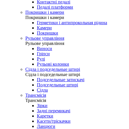
Контактні педалі
Педалі платформи
Покришки і камери
Покришки і камери
Герметики і антипрокольная рідина
Камери
Покришки
Рульове управління
Рульове управління
Виноси
Гріпси
Рулі
Рульові колонки
Сідла і подседельные штирі
Сідла і подседельные штирі
Подседельные затискачі
Подседельные штирі
Сідла
Трансмісія
Трансмісія
Зірки
Задні перемикачі
Каретки
Касети/тріскачки
Ланцюги