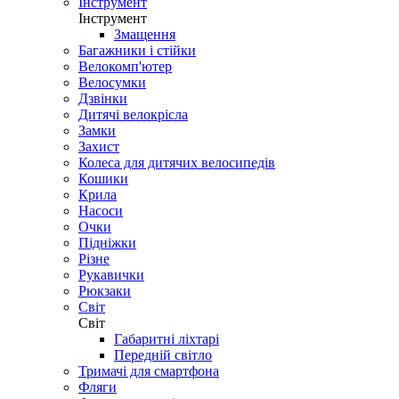
Інструмент
Інструмент
Змащення
Багажники і стійки
Велокомп'ютер
Велосумки
Дзвінки
Дитячі велокрісла
Замки
Захист
Колеса для дитячих велосипедів
Кошики
Крила
Насоси
Очки
Підніжки
Різне
Рукавички
Рюкзаки
Світ
Світ
Габаритні ліхтарі
Передній світло
Тримачі для смартфона
Фляги