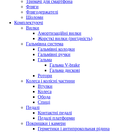
Тримачі для смартфона
Фляги
Флягодержателі
Шоломи
Комплектуючі
Вилки
Амортизаційні вилки
Жорсткі вилки (ригідність)
Гальмівна система
Гальмівні колодки
Гальмівні ручки
Гальма
Гальма V-brake
Гальма дискові
Ротори
Колеса і колісні частини
Втулки
Колеса
Обода
Спиці
Педалі
Контактні педалі
Педалі платформи
Покришки і камери
Герметики і антипрокольная рідина