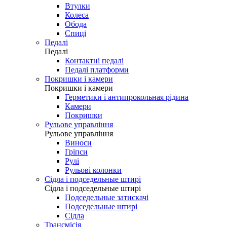
Втулки
Колеса
Обода
Спиці
Педалі
Педалі
Контактні педалі
Педалі платформи
Покришки і камери
Покришки і камери
Герметики і антипрокольная рідина
Камери
Покришки
Рульове управління
Рульове управління
Виноси
Гріпси
Рулі
Рульові колонки
Сідла і подседельные штирі
Сідла і подседельные штирі
Подседельные затискачі
Подседельные штирі
Сідла
Трансмісія