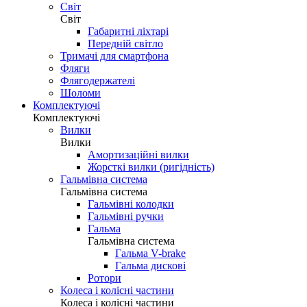
Світ
Світ
Габаритні ліхтарі
Передній світло
Тримачі для смартфона
Фляги
Флягодержателі
Шоломи
Комплектуючі
Комплектуючі
Вилки
Вилки
Амортизаційні вилки
Жорсткі вилки (ригідність)
Гальмівна система
Гальмівна система
Гальмівні колодки
Гальмівні ручки
Гальма
Гальмівна система
Гальма V-brake
Гальма дискові
Ротори
Колеса і колісні частини
Колеса і колісні частини