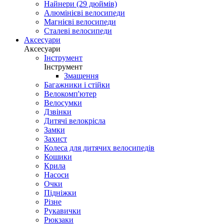
Найнери (29 дюймів)
Алюмінієві велосипеди
Магнієві велосипеди
Сталеві велосипеди
Аксесуари
Аксесуари
Інструмент
Інструмент
Змащення
Багажники і стійки
Велокомп'ютер
Велосумки
Дзвінки
Дитячі велокрісла
Замки
Захист
Колеса для дитячих велосипедів
Кошики
Крила
Насоси
Очки
Підніжки
Різне
Рукавички
Рюкзаки