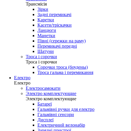
Трансмісія
Зірки
Задні перемикачі
Каретки
Касети/тріскачки
Ланцюги
Манетки
Півні (сережки на раму)
Перемикачі передні
Шатуни
Троса і сорочки
Троса і сорочки
Сорочки троса (боудены)
Троса гальма і перемикання
Електро
Електро
Електросамокати
Электро комплектующие
Электро комплектующие
Батареї
Гальмівні ручки для електро
Гальмівні сенсори
Дисплеї
Електричний велонабір
Зарядні пристрої