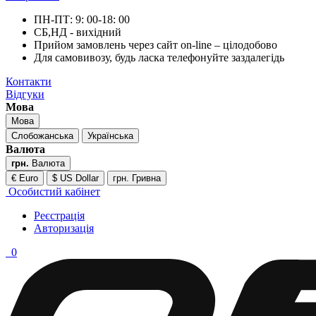
ПН-ПТ: 9: 00-18: 00
СБ,НД - вихідний
Прийом замовлень через сайт on-line – цілодобово
Для самовивозу, будь ласка телефонуйте заздалегідь
Контакти
Відгуки
Мова
Мова
Слобожанська
Українська
Валюта
грн.
Валюта
€ Euro
$ US Dollar
грн. Гривна
Особистий кабінет
Реєстрація
Авторизація
0