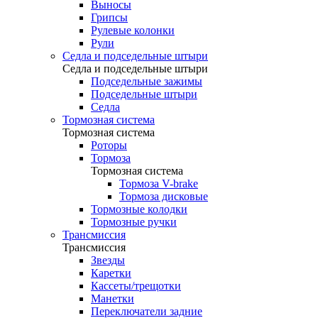
Выносы
Грипсы
Рулевые колонки
Рули
Седла и подседельные штыри
Седла и подседельные штыри
Подседельные зажимы
Подседельные штыри
Седла
Тормозная система
Тормозная система
Роторы
Тормоза
Тормозная система
Тормоза V-brake
Тормоза дисковые
Тормозные колодки
Тормозные ручки
Трансмиссия
Трансмиссия
Звезды
Каретки
Кассеты/трещотки
Манетки
Переключатели задние