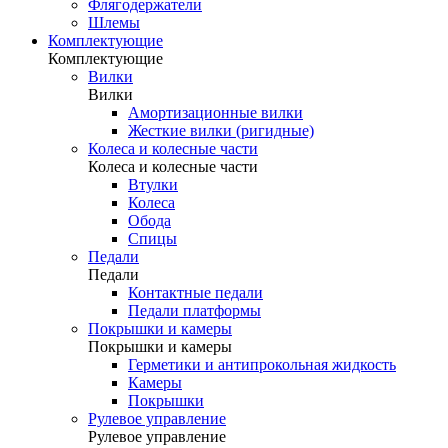
Флягодержатели
Шлемы
Комплектующие
Комплектующие
Вилки
Вилки
Амортизационные вилки
Жесткие вилки (ригидные)
Колеса и колесные части
Колеса и колесные части
Втулки
Колеса
Обода
Спицы
Педали
Педали
Контактные педали
Педали платформы
Покрышки и камеры
Покрышки и камеры
Герметики и антипрокольная жидкость
Камеры
Покрышки
Рулевое управление
Рулевое управление