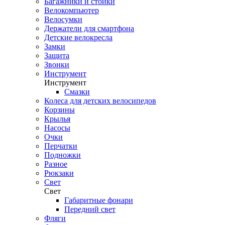
Багажники и стойки
Велокомпьютер
Велосумки
Держатели для смартфона
Детские велокресла
Замки
Защита
Звонки
Инструмент
Инструмент
Смазки
Колеса для детских велосипедов
Корзины
Крылья
Насосы
Очки
Перчатки
Подножки
Разное
Рюкзаки
Свет
Свет
Габаритные фонари
Передний свет
Фляги