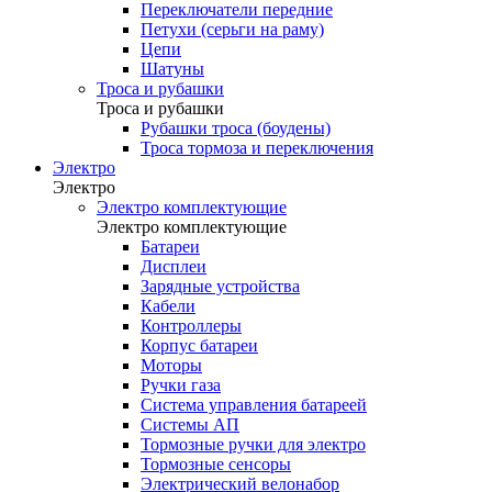
Переключатели передние
Петухи (серьги на раму)
Цепи
Шатуны
Троса и рубашки
Троса и рубашки
Рубашки троса (боудены)
Троса тормоза и переключения
Электро
Электро
Электро комплектующие
Электро комплектующие
Батареи
Дисплеи
Зарядные устройства
Кабели
Контроллеры
Корпус батареи
Моторы
Ручки газа
Система управления батареей
Системы АП
Тормозные ручки для электро
Тормозные сенсоры
Электрический велонабор