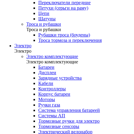
Переключатели передние
Петухи (серьги на раму)
Цепи
Шатуны
Троса и рубашки
Троса и рубашки
Рубашки троса (боудены)
Троса тормоза и переключения
Электро
Электро
Электро комплектующие
Электро комплектующие
Батареи
Дисплеи
Зарядные устройства
Кабели
Контроллеры
Корпус батареи
Моторы
Ручки газа
Система управления батареей
Системы АП
Тормозные ручки для электро
Тормозные сенсоры
Электрический велонабор