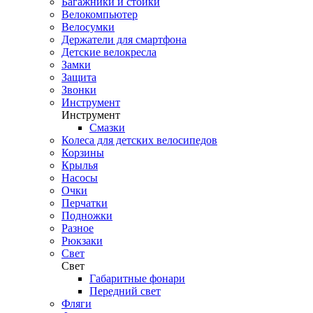
Багажники и стойки
Велокомпьютер
Велосумки
Держатели для смартфона
Детские велокресла
Замки
Защита
Звонки
Инструмент
Инструмент
Смазки
Колеса для детских велосипедов
Корзины
Крылья
Насосы
Очки
Перчатки
Подножки
Разное
Рюкзаки
Свет
Свет
Габаритные фонари
Передний свет
Фляги