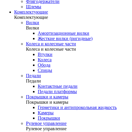
Флягодержатели
Шлемы
Комплектующие
Комплектующие
Вилки
Вилки
Амортизационные вилки
Жесткие вилки (ригидные)
Колеса и колесные части
Колеса и колесные части
Втулки
Колеса
Обода
Спицы
Педали
Педали
Контактные педали
Педали платформы
Покрышки и камеры
Покрышки и камеры
Герметики и антипрокольная жидкость
Камеры
Покрышки
Рулевое управление
Рулевое управление