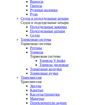
Выносы
Грипсы
Рулевые колонки
Рули
Седла и подседельные штыри
Седла и подседельные штыри
Подседельные зажимы
Подседельные штыри
Седла
Тормозная система
Тормозная система
Роторы
Тормоза
Тормозная система
Тормоза V-brake
Тормоза дисковые
Тормозные колодки
Тормозные ручки
Трансмиссия
Трансмиссия
Звезды
Каретки
Кассеты/трещотки
Манетки
Переключатели задние