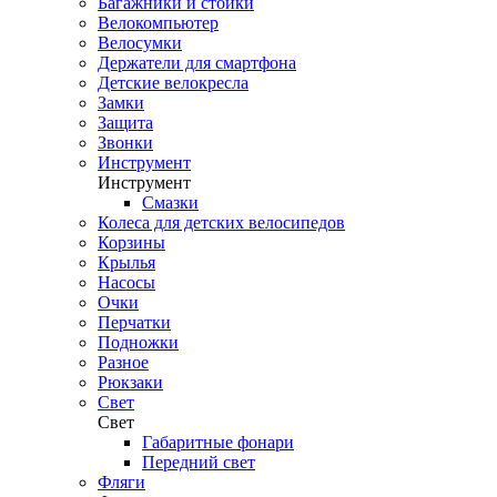
Багажники и стойки
Велокомпьютер
Велосумки
Держатели для смартфона
Детские велокресла
Замки
Защита
Звонки
Инструмент
Инструмент
Смазки
Колеса для детских велосипедов
Корзины
Крылья
Насосы
Очки
Перчатки
Подножки
Разное
Рюкзаки
Свет
Свет
Габаритные фонари
Передний свет
Фляги