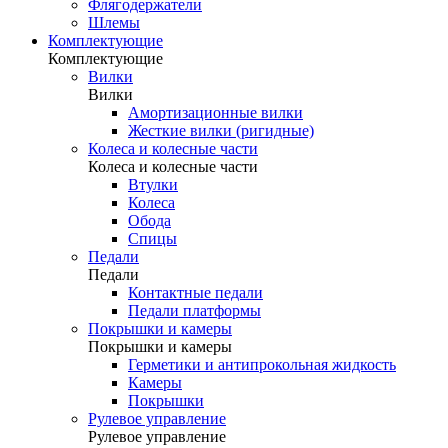
Флягодержатели
Шлемы
Комплектующие
Комплектующие
Вилки
Вилки
Амортизационные вилки
Жесткие вилки (ригидные)
Колеса и колесные части
Колеса и колесные части
Втулки
Колеса
Обода
Спицы
Педали
Педали
Контактные педали
Педали платформы
Покрышки и камеры
Покрышки и камеры
Герметики и антипрокольная жидкость
Камеры
Покрышки
Рулевое управление
Рулевое управление