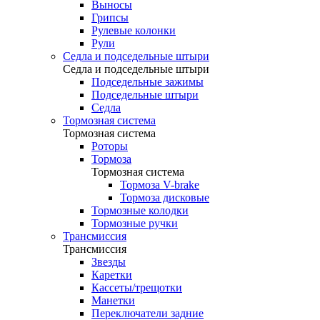
Выносы
Грипсы
Рулевые колонки
Рули
Седла и подседельные штыри
Седла и подседельные штыри
Подседельные зажимы
Подседельные штыри
Седла
Тормозная система
Тормозная система
Роторы
Тормоза
Тормозная система
Тормоза V-brake
Тормоза дисковые
Тормозные колодки
Тормозные ручки
Трансмиссия
Трансмиссия
Звезды
Каретки
Кассеты/трещотки
Манетки
Переключатели задние