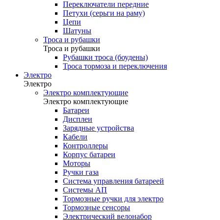
Переключатели передние
Петухи (серьги на раму)
Цепи
Шатуны
Троса и рубашки
Троса и рубашки
Рубашки троса (боудены)
Троса тормоза и переключения
Электро
Электро
Электро комплектующие
Электро комплектующие
Батареи
Дисплеи
Зарядные устройства
Кабели
Контроллеры
Корпус батареи
Моторы
Ручки газа
Система управления батареей
Системы АП
Тормозные ручки для электро
Тормозные сенсоры
Электрический велонабор