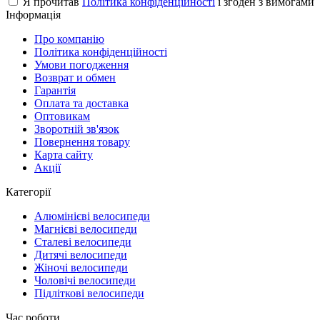
Я прочитав
Політика конфіденційності
і згоден з вимогами
Інформація
Про компанію
Політика конфіденційності
Умови погодження
Возврат и обмен
Гарантія
Оплата та доставка
Оптовикам
Зворотній зв'язок
Повернення товару
Карта сайту
Акції
Категорії
Алюмінієві велосипеди
Магнієві велосипеди
Сталеві велосипеди
Дитячі велосипеди
Жіночі велосипеди
Чоловічі велосипеди
Підліткові велосипеди
Час роботи