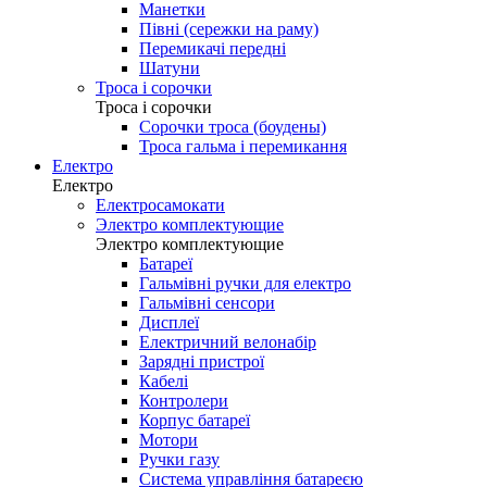
Манетки
Півні (сережки на раму)
Перемикачі передні
Шатуни
Троса і сорочки
Троса і сорочки
Сорочки троса (боудены)
Троса гальма і перемикання
Електро
Електро
Електросамокати
Электро комплектующие
Электро комплектующие
Батареї
Гальмівні ручки для електро
Гальмівні сенсори
Дисплеї
Електричний велонабір
Зарядні пристрої
Кабелі
Контролери
Корпус батареї
Мотори
Ручки газу
Система управління батареєю