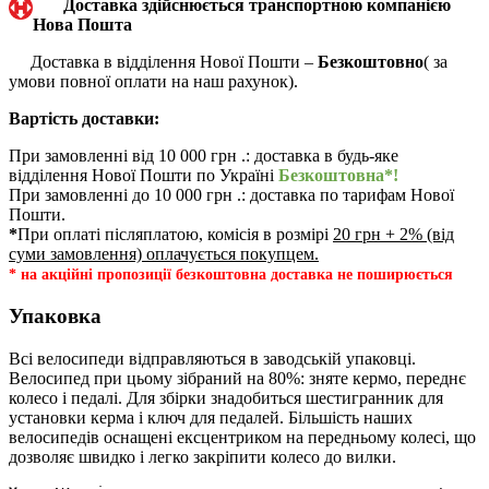
Доставка здійснюється транспортною компанією
Нова Пошта
Доставка в відділення Нової Пошти –
Безкоштовно
( за
умови повної оплати на наш рахунок).
Вартість доставки:
При замовленні від 10 000 грн .: доставка в будь-яке
відділення Нової Пошти по Україні
Безкоштовна*!
При замовленні до 10 000 грн .: доставка по тарифам Нової
Пошти.
*
При оплаті післяплатою, комісія в розмірі
20 грн + 2% (від
суми замовлення) оплачується покупцем.
* на акційні пропозиції безкоштовна доставка не поширюється
Упаковка
Всі велосипеди відправляються в заводській упаковці.
Велосипед при цьому зібраний на 80%: зняте кермо, переднє
колесо і педалі. Для збірки знадобиться шестигранник для
установки керма і ключ для педалей. Більшість наших
велосипедів оснащені ексцентриком на передньому колесі, що
дозволяє швидко і легко закріпити колесо до вилки.