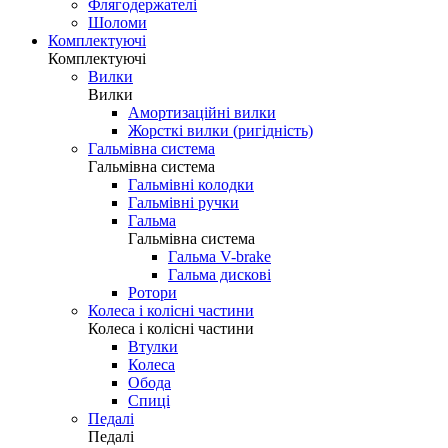
Флягодержателі
Шоломи
Комплектуючі
Комплектуючі
Вилки
Вилки
Амортизаційні вилки
Жорсткі вилки (ригідність)
Гальмівна система
Гальмівна система
Гальмівні колодки
Гальмівні ручки
Гальма
Гальмівна система
Гальма V-brake
Гальма дискові
Ротори
Колеса і колісні частини
Колеса і колісні частини
Втулки
Колеса
Обода
Спиці
Педалі
Педалі