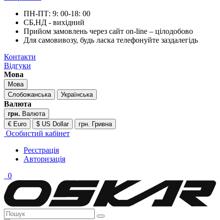
ПН-ПТ: 9: 00-18: 00
СБ,НД - вихідний
Прийом замовлень через сайт on-line – цілодобово
Для самовивозу, будь ласка телефонуйте заздалегідь
Контакти
Відгуки
Мова
Мова
Слобожанська
Українська
Валюта
грн.
Валюта
€ Euro
$ US Dollar
грн. Гривна
Особистий кабінет
Реєстрація
Авторизація
0