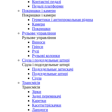
Контактні педалі
Педалі платформи
Покришки і камери
Покришки і камери
Герметики і антипрокольная рідина
Камери
Покришки
Рульове управління
Рульове управління
Виноси
Гріпси
Рулі
Рульові колонки
Сідла і подседельные штирі
Сідла і подседельные штирі
Подседельные затискачі
Подседельные штирі
Сідла
Трансмісія
Трансмісія
Зірки
Задні перемикачі
Каретки
Касети/тріскачки
Ланцюги