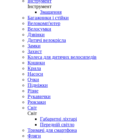
Інструмент
Інструмент
Змащення
Багажники і стійки
Велокомп'ютер
Велосумки
Дзвінки
Дитячі велокрісла
Замки
Захист
Колеса для дитячих велосипедів
Кошики
Крила
Насоси
Очки
Підніжки
Різне
Рукавички
Рюкзаки
Світ
Світ
Габаритні ліхтарі
Передній світло
Тримачі для смартфона
Фляги