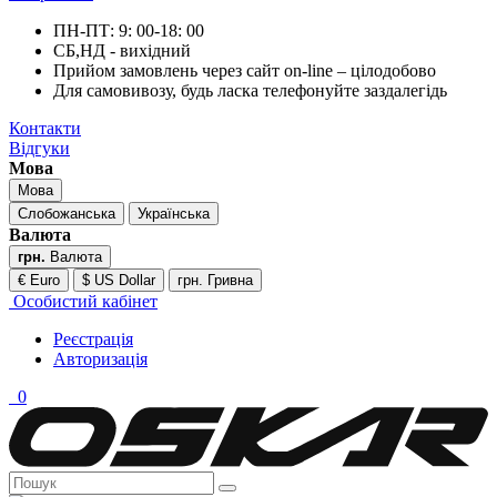
ПН-ПТ: 9: 00-18: 00
СБ,НД - вихідний
Прийом замовлень через сайт on-line – цілодобово
Для самовивозу, будь ласка телефонуйте заздалегідь
Контакти
Відгуки
Мова
Мова
Слобожанська
Українська
Валюта
грн.
Валюта
€ Euro
$ US Dollar
грн. Гривна
Особистий кабінет
Реєстрація
Авторизація
0