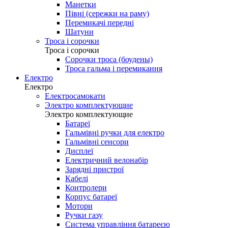
Манетки
Півні (сережки на раму)
Перемикачі передні
Шатуни
Троса і сорочки
Троса і сорочки
Сорочки троса (боудены)
Троса гальма і перемикання
Електро
Електро
Електросамокати
Электро комплектующие
Электро комплектующие
Батареї
Гальмівні ручки для електро
Гальмівні сенсори
Дисплеї
Електричний велонабір
Зарядні пристрої
Кабелі
Контролери
Корпус батареї
Мотори
Ручки газу
Система управління батареєю