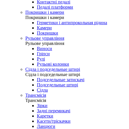
Контактні педалі
Педалі платформи
Покришки і камери
Покришки і камери
Герметики і антипрокольная рідина
Камери
Покришки
Рульове управління
Рульове управління
Виноси
Гріпси
Рулі
Рульові колонки
Сідла і подседельные штирі
Сідла і подседельные штирі
Подседельные затискачі
Подседельные штирі
Сідла
Трансмісія
Трансмісія
Зірки
Задні перемикачі
Каретки
Касети/тріскачки
Ланцюги