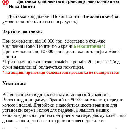
Доставка здійснюється транспортною компанією
Нова Пошта
Доставка в відділення Нової Пошти –
Безкоштовно
( за
умови повної оплати на наш рахунок).
Вартість доставки:
При замовленні від 10 000 грн .: доставка в будь-яке
відділення Нової Пошти по Україні
Безкоштовна*!
При замовленні до 10 000 грн .: доставка по тарифам Нової
Пошти.
*
При оплаті післяплатою, комісія в розмірі
20 грн + 2% (від
суми замовлення) оплачується покупцем.
* на акційні пропозиції безкоштовна доставка не поширюється
Упаковка
Всі велосипеди відправляються в заводській упаковці.
Велосипед при цьому зібраний на 80%: зняте кермо, переднє
колесо і педалі. Для збірки знадобиться шестигранник для
установки керма і ключ для педалей. Більшість наших
велосипедів оснащені ексцентриком на передньому колесі, що
дозволяє швидко і легко закріпити колесо до вилки.