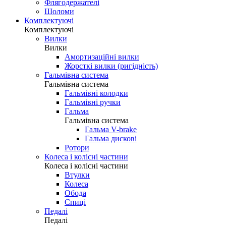
Флягодержателі
Шоломи
Комплектуючі
Комплектуючі
Вилки
Вилки
Амортизаційні вилки
Жорсткі вилки (ригідність)
Гальмівна система
Гальмівна система
Гальмівні колодки
Гальмівні ручки
Гальма
Гальмівна система
Гальма V-brake
Гальма дискові
Ротори
Колеса і колісні частини
Колеса і колісні частини
Втулки
Колеса
Обода
Спиці
Педалі
Педалі