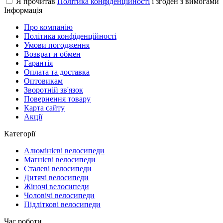
Я прочитав
Політика конфіденційності
і згоден з вимогами
Інформація
Про компанію
Політика конфіденційності
Умови погодження
Возврат и обмен
Гарантія
Оплата та доставка
Оптовикам
Зворотній зв'язок
Повернення товару
Карта сайту
Акції
Категорії
Алюмінієві велосипеди
Магнієві велосипеди
Сталеві велосипеди
Дитячі велосипеди
Жіночі велосипеди
Чоловічі велосипеди
Підліткові велосипеди
Час роботи