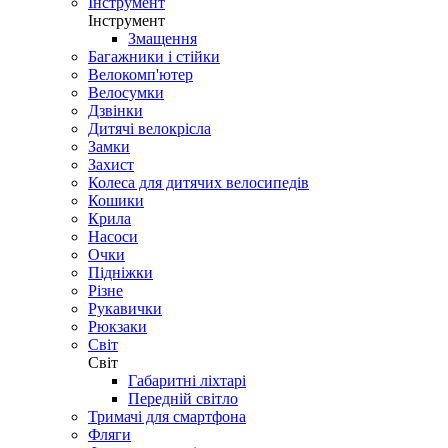
Інструмент
Інструмент
Змащення
Багажники і стійки
Велокомп'ютер
Велосумки
Дзвінки
Дитячі велокрісла
Замки
Захист
Колеса для дитячих велосипедів
Кошики
Крила
Насоси
Очки
Підніжки
Різне
Рукавички
Рюкзаки
Світ
Світ
Габаритні ліхтарі
Передній світло
Тримачі для смартфона
Фляги