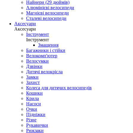
Найнери (29 дюймів)
Алюмінієві велосипеди
Магнієві велосипеди
Сталеві велосипеди
Аксесуари
Аксесуари
Інструмент
Інструмент
Змащення
Багажники і стійки
Велокомп'ютер
Велосумки
Дзвінки
Дитячі велокрісла
Замки
Захист
Колеса для дитячих велосипедів
Кошики
Крила
Насоси
Очки
Підніжки
Різне
Рукавички
Рюкзаки