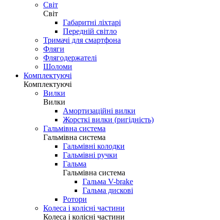
Світ
Світ
Габаритні ліхтарі
Передній світло
Тримачі для смартфона
Фляги
Флягодержателі
Шоломи
Комплектуючі
Комплектуючі
Вилки
Вилки
Амортизаційні вилки
Жорсткі вилки (ригідність)
Гальмівна система
Гальмівна система
Гальмівні колодки
Гальмівні ручки
Гальма
Гальмівна система
Гальма V-brake
Гальма дискові
Ротори
Колеса і колісні частини
Колеса і колісні частини