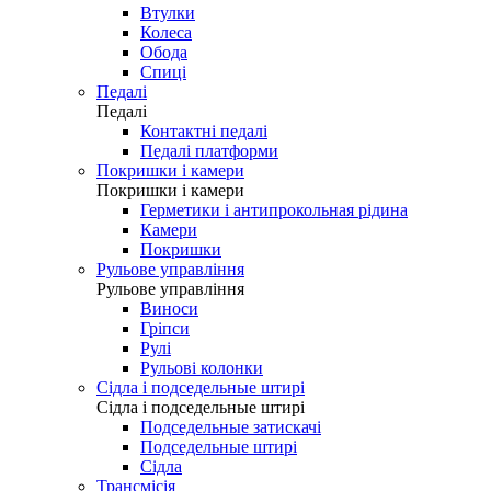
Втулки
Колеса
Обода
Спиці
Педалі
Педалі
Контактні педалі
Педалі платформи
Покришки і камери
Покришки і камери
Герметики і антипрокольная рідина
Камери
Покришки
Рульове управління
Рульове управління
Виноси
Гріпси
Рулі
Рульові колонки
Сідла і подседельные штирі
Сідла і подседельные штирі
Подседельные затискачі
Подседельные штирі
Сідла
Трансмісія