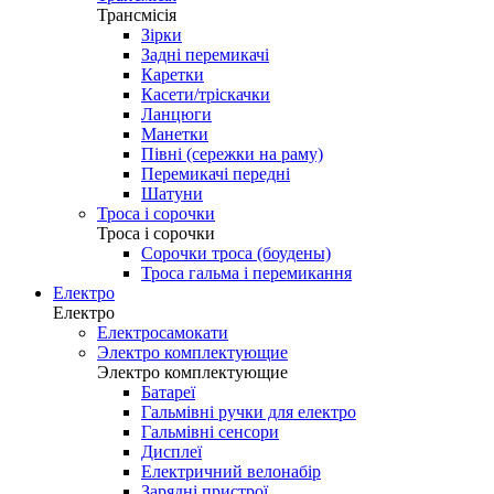
Трансмісія
Зірки
Задні перемикачі
Каретки
Касети/тріскачки
Ланцюги
Манетки
Півні (сережки на раму)
Перемикачі передні
Шатуни
Троса і сорочки
Троса і сорочки
Сорочки троса (боудены)
Троса гальма і перемикання
Електро
Електро
Електросамокати
Электро комплектующие
Электро комплектующие
Батареї
Гальмівні ручки для електро
Гальмівні сенсори
Дисплеї
Електричний велонабір
Зарядні пристрої