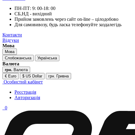
ПН-ПТ: 9: 00-18: 00
СБ,НД - вихідний
Прийом замовлень через сайт on-line – цілодобово
Для самовивозу, будь ласка телефонуйте заздалегідь
Контакти
Відгуки
Мова
Мова
Слобожанська
Українська
Валюта
грн.
Валюта
€ Euro
$ US Dollar
грн. Гривна
Особистий кабінет
Реєстрація
Авторизація
0