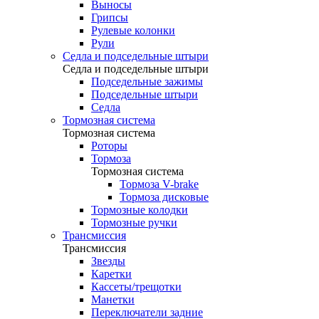
Выносы
Грипсы
Рулевые колонки
Рули
Седла и подседельные штыри
Седла и подседельные штыри
Подседельные зажимы
Подседельные штыри
Седла
Тормозная система
Тормозная система
Роторы
Тормоза
Тормозная система
Тормоза V-brake
Тормоза дисковые
Тормозные колодки
Тормозные ручки
Трансмиссия
Трансмиссия
Звезды
Каретки
Кассеты/трещотки
Манетки
Переключатели задние