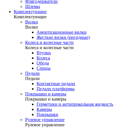
Флягодержатели
Шлемы
Комплектующие
Комплектующие
Вилки
Вилки
Амортизационные вилки
Жесткие вилки (ригидные)
Колеса и колесные части
Колеса и колесные части
Втулки
Колеса
Обода
Спицы
Педали
Педали
Контактные педали
Педали платформы
Покрышки и камеры
Покрышки и камеры
Герметики и антипрокольная жидкость
Камеры
Покрышки
Рулевое управление
Рулевое управление