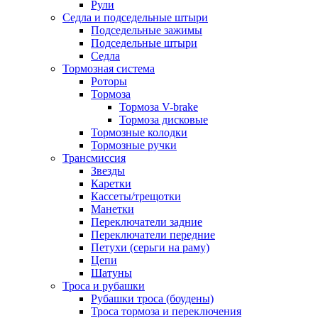
Рули
Седла и подседельные штыри
Подседельные зажимы
Подседельные штыри
Седла
Тормозная система
Роторы
Тормоза
Тормоза V-brake
Тормоза дисковые
Тормозные колодки
Тормозные ручки
Трансмиссия
Звезды
Каретки
Кассеты/трещотки
Манетки
Переключатели задние
Переключатели передние
Петухи (серьги на раму)
Цепи
Шатуны
Троса и рубашки
Рубашки троса (боудены)
Троса тормоза и переключения