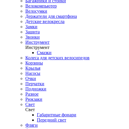
Багажники и стойки
Велокомпьютер
Велосумки
Держатели для смартфона
Детские велокресла
Замки
Защита
Звонки
Инструмент
Инструмент
Смазки
Колеса для детских велосипедов
Корзины
Крылья
Насосы
Очки
Перчатки
Подножки
Разное
Рюкзаки
Свет
Свет
Габаритные фонари
Передний свет
Фляги