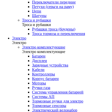
Переключатели передние
Петухи (серьги на раму)
Цепи
Шатуны
Троса и рубашки
Троса и рубашки
Рубашки троса (боудены)
Троса тормоза и переключения
Электро
Электро
Электро комплектующие
Электро комплектующие
Батареи
Дисплеи
Зарядные устройства
Кабели
Контроллеры
Корпус батареи
Моторы
Ручки газа
Система управления батареей
Системы АП
Тормозные ручки для электро
Тормозные сенсоры
Электрический велонабор