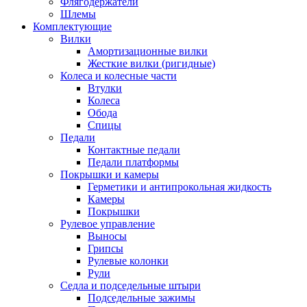
Флягодержатели
Шлемы
Комплектующие
Вилки
Амортизационные вилки
Жесткие вилки (ригидные)
Колеса и колесные части
Втулки
Колеса
Обода
Спицы
Педали
Контактные педали
Педали платформы
Покрышки и камеры
Герметики и антипрокольная жидкость
Камеры
Покрышки
Рулевое управление
Выносы
Грипсы
Рулевые колонки
Рули
Седла и подседельные штыри
Подседельные зажимы