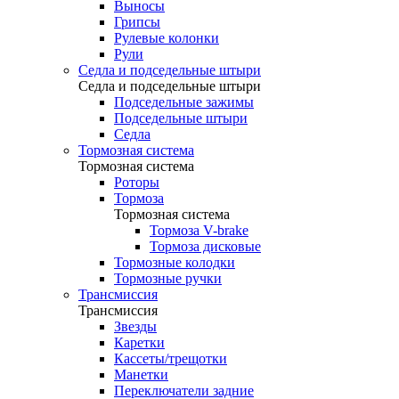
Выносы
Грипсы
Рулевые колонки
Рули
Седла и подседельные штыри
Седла и подседельные штыри
Подседельные зажимы
Подседельные штыри
Седла
Тормозная система
Тормозная система
Роторы
Тормоза
Тормозная система
Тормоза V-brake
Тормоза дисковые
Тормозные колодки
Тормозные ручки
Трансмиссия
Трансмиссия
Звезды
Каретки
Кассеты/трещотки
Манетки
Переключатели задние