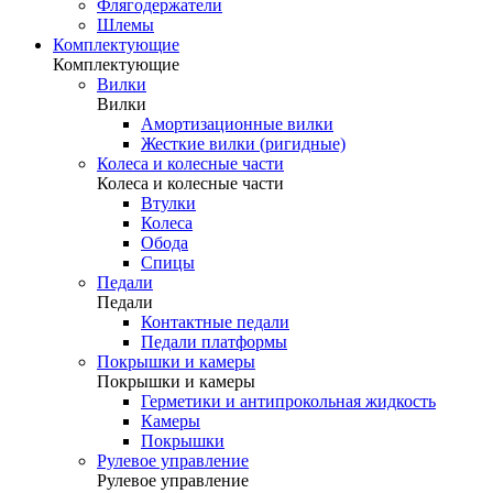
Флягодержатели
Шлемы
Комплектующие
Комплектующие
Вилки
Вилки
Амортизационные вилки
Жесткие вилки (ригидные)
Колеса и колесные части
Колеса и колесные части
Втулки
Колеса
Обода
Спицы
Педали
Педали
Контактные педали
Педали платформы
Покрышки и камеры
Покрышки и камеры
Герметики и антипрокольная жидкость
Камеры
Покрышки
Рулевое управление
Рулевое управление