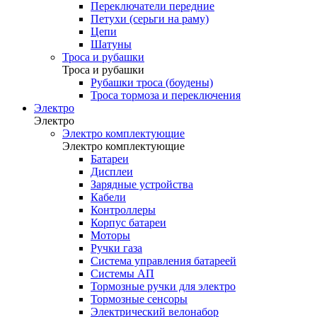
Переключатели передние
Петухи (серьги на раму)
Цепи
Шатуны
Троса и рубашки
Троса и рубашки
Рубашки троса (боудены)
Троса тормоза и переключения
Электро
Электро
Электро комплектующие
Электро комплектующие
Батареи
Дисплеи
Зарядные устройства
Кабели
Контроллеры
Корпус батареи
Моторы
Ручки газа
Система управления батареей
Системы АП
Тормозные ручки для электро
Тормозные сенсоры
Электрический велонабор