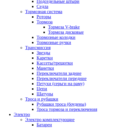
Подседельные штыри
Седла
Тормозная система
Роторы
Тормоза
Тормоза V-brake
Тормоза дисковые
Тормозные колодки
Тормозные ручки
Трансмиссия
Звезды
Каретки
Кассеты/трещотки
Манетки
Переключатели задние
Переключатели передние
Петухи (серьги на раму)
Цепи
Шатуны
Троса и рубашки
Рубашки троса (боудены)
Троса тормоза и переключения
Электро
Электро комплектующие
Батареи