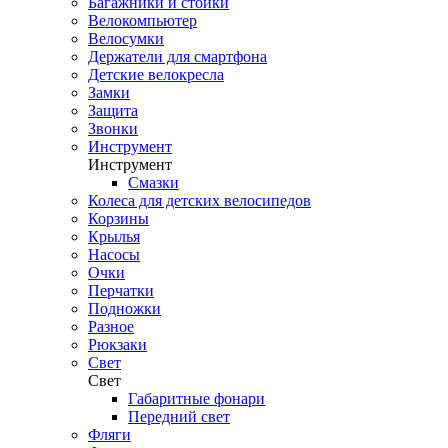
Багажники и стойки
Велокомпьютер
Велосумки
Держатели для смартфона
Детские велокресла
Замки
Защита
Звонки
Инструмент
Инструмент
Смазки
Колеса для детских велосипедов
Корзины
Крылья
Насосы
Очки
Перчатки
Подножки
Разное
Рюкзаки
Свет
Свет
Габаритные фонари
Передний свет
Фляги