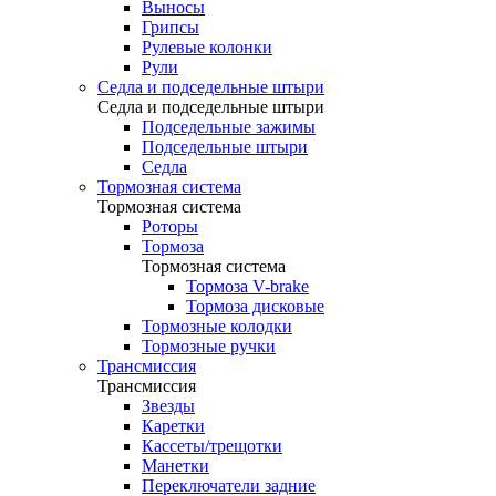
Выносы
Грипсы
Рулевые колонки
Рули
Седла и подседельные штыри
Седла и подседельные штыри
Подседельные зажимы
Подседельные штыри
Седла
Тормозная система
Тормозная система
Роторы
Тормоза
Тормозная система
Тормоза V-brake
Тормоза дисковые
Тормозные колодки
Тормозные ручки
Трансмиссия
Трансмиссия
Звезды
Каретки
Кассеты/трещотки
Манетки
Переключатели задние