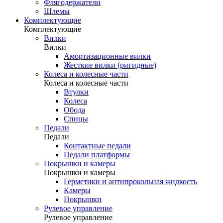
Флягодержатели
Шлемы
Комплектующие
Комплектующие
Вилки
Вилки
Амортизационные вилки
Жесткие вилки (ригидные)
Колеса и колесные части
Колеса и колесные части
Втулки
Колеса
Обода
Спицы
Педали
Педали
Контактные педали
Педали платформы
Покрышки и камеры
Покрышки и камеры
Герметики и антипрокольная жидкость
Камеры
Покрышки
Рулевое управление
Рулевое управление