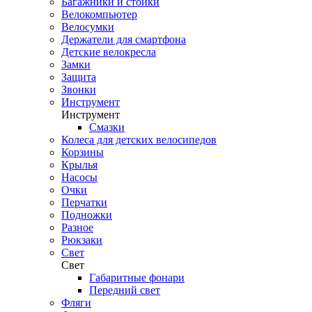
Багажники и стойки
Велокомпьютер
Велосумки
Держатели для смартфона
Детские велокресла
Замки
Защита
Звонки
Инструмент
Инструмент
Смазки
Колеса для детских велосипедов
Корзины
Крылья
Насосы
Очки
Перчатки
Подножки
Разное
Рюкзаки
Свет
Свет
Габаритные фонари
Передний свет
Фляги