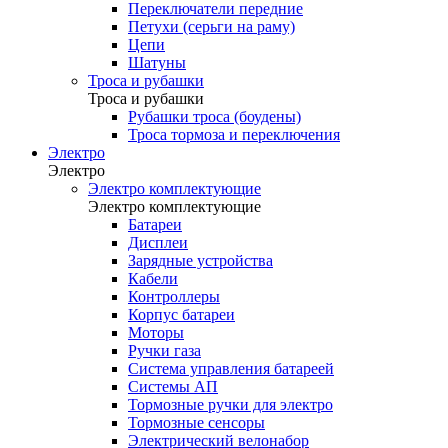
Переключатели передние
Петухи (серьги на раму)
Цепи
Шатуны
Троса и рубашки
Троса и рубашки
Рубашки троса (боудены)
Троса тормоза и переключения
Электро
Электро
Электро комплектующие
Электро комплектующие
Батареи
Дисплеи
Зарядные устройства
Кабели
Контроллеры
Корпус батареи
Моторы
Ручки газа
Система управления батареей
Системы АП
Тормозные ручки для электро
Тормозные сенсоры
Электрический велонабор