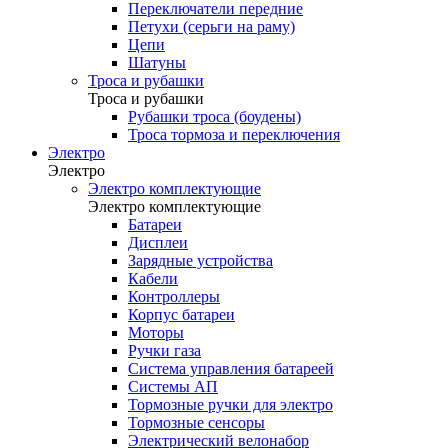
Переключатели передние
Петухи (серьги на раму)
Цепи
Шатуны
Троса и рубашки
Троса и рубашки
Рубашки троса (боудены)
Троса тормоза и переключения
Электро
Электро
Электро комплектующие
Электро комплектующие
Батареи
Дисплеи
Зарядные устройства
Кабели
Контроллеры
Корпус батареи
Моторы
Ручки газа
Система управления батареей
Системы АП
Тормозные ручки для электро
Тормозные сенсоры
Электрический велонабор