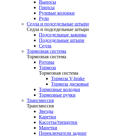
Выносы
Грипсы
Рулевые колонки
Рули
Седла и подседельные штыри
Седла и подседельные штыри
Подседельные зажимы
Подседельные штыри
Седла
Тормозная система
Тормозная система
Роторы
Тормоза
Тормозная система
Тормоза V-brake
Тормоза дисковые
Тормозные колодки
Тормозные ручки
Трансмиссия
Трансмиссия
Звезды
Каретки
Кассеты/трещотки
Манетки
Переключатели задние