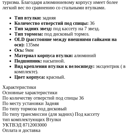
туризма. Благодаря алюминиевому корпусу имеет более
легкий вес по сравнению со стальными втулками.
Тип втулки:
задняя
Количество отверстий под спицы:
36
Тип задних звезд:
под кассету на 7 звезд.
Тип тормоза:
под дисковый тормоз.
OLD (расстояние между внешними гайками на
оси):
135мм
Ось:
9мм
Материал корпуса втулки:
алюминий
Подшипник:
насыпной.
Вид крепления втулки к велосипеду:
эксцентрик ( в
комплекте).
Цвет корпуса:
красный.
Характеристики
Основные характеристики
По количеству отверстий под спицы
36
По месту установки
Задняя
По типу тормоза
под дисковый
По типу трансмиссии (для задних)
Под кассету
тип комплектующих
Втулки
УКТВЭД
8712003000
Оплата и доставка