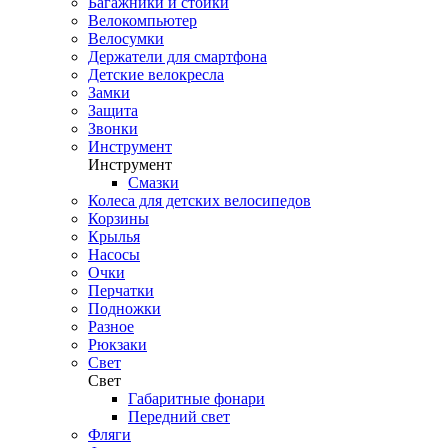
Багажники и стойки
Велокомпьютер
Велосумки
Держатели для смартфона
Детские велокресла
Замки
Защита
Звонки
Инструмент
Инструмент
Смазки
Колеса для детских велосипедов
Корзины
Крылья
Насосы
Очки
Перчатки
Подножки
Разное
Рюкзаки
Свет
Свет
Габаритные фонари
Передний свет
Фляги