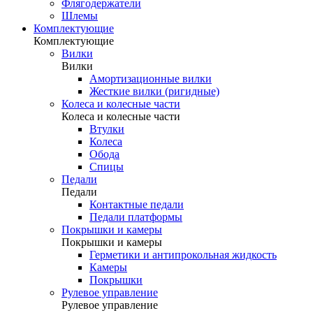
Флягодержатели
Шлемы
Комплектующие
Комплектующие
Вилки
Вилки
Амортизационные вилки
Жесткие вилки (ригидные)
Колеса и колесные части
Колеса и колесные части
Втулки
Колеса
Обода
Спицы
Педали
Педали
Контактные педали
Педали платформы
Покрышки и камеры
Покрышки и камеры
Герметики и антипрокольная жидкость
Камеры
Покрышки
Рулевое управление
Рулевое управление