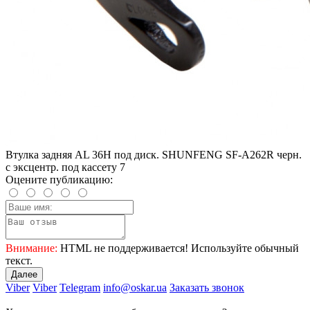
Втулка задняя AL 36H под диск. SHUNFENG SF-A262R черн.
с эксцентр. под кассету 7
Оцените публикацию:
Внимание:
HTML не поддерживается! Используйте обычный
текст.
Далее
Viber
Viber
Telegram
info@oskar.ua
Заказать звонок