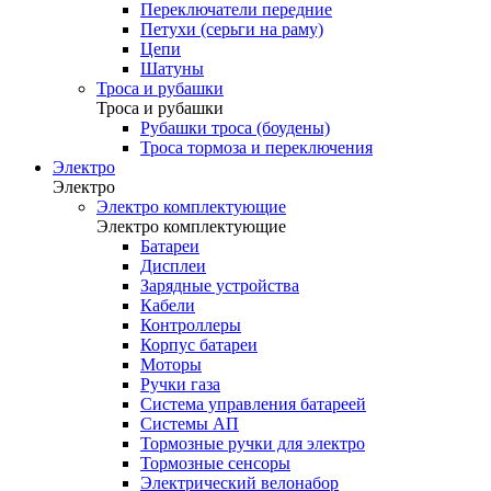
Переключатели передние
Петухи (серьги на раму)
Цепи
Шатуны
Троса и рубашки
Троса и рубашки
Рубашки троса (боудены)
Троса тормоза и переключения
Электро
Электро
Электро комплектующие
Электро комплектующие
Батареи
Дисплеи
Зарядные устройства
Кабели
Контроллеры
Корпус батареи
Моторы
Ручки газа
Система управления батареей
Системы АП
Тормозные ручки для электро
Тормозные сенсоры
Электрический велонабор