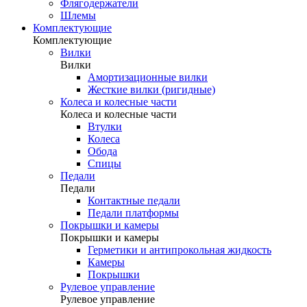
Флягодержатели
Шлемы
Комплектующие
Комплектующие
Вилки
Вилки
Амортизационные вилки
Жесткие вилки (ригидные)
Колеса и колесные части
Колеса и колесные части
Втулки
Колеса
Обода
Спицы
Педали
Педали
Контактные педали
Педали платформы
Покрышки и камеры
Покрышки и камеры
Герметики и антипрокольная жидкость
Камеры
Покрышки
Рулевое управление
Рулевое управление