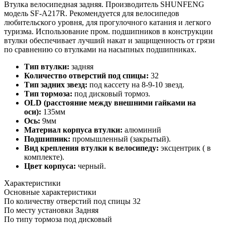
Втулка велосипедная задняя. Производитель SHUNFENG
модель SF-A217R. Рекомендуется для велосипедов
любительского уровня, для прогулочного катания и легкого
туризма. Использование пром. подшипников в конструкции
втулки обеспечивает лучший накат и защищенность от грязи
по сравнению со втулками на насыпных подшипниках.
Тип втулки:
задняя
Количество отверстий под спицы:
32
Тип задних звезд:
под кассету на 8-9-10 звезд.
Тип тормоза:
под дисковый тормоз.
OLD (расстояние между внешними гайками на
оси):
135мм
Ось:
9мм
Материал корпуса втулки:
алюминий
Подшипник:
промышленный (закрытый).
Вид крепления втулки к велосипеду:
эксцентрик ( в
комплекте).
Цвет корпуса:
черный.
Характеристики
Основные характеристики
По количеству отверстий под спицы
32
По месту установки
Задняя
По типу тормоза
под дисковый