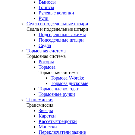
Выносы
Грипсы
Рулевые колонки
Рули
Седла и подседельные штыри
Седла и подседельные штыри
Подседельные зажимы
Подседельные штыри
Седла
Тормозная система
Тормозная система
Роторы
Тормоза
Тормозная система
Тормоза V-brake
Тормоза дисковые
Тормозные колодки
Тормозные ручки
Трансмиссия
Трансмиссия
Звезды
Каретки
Кассеты/трещотки
Манетки
Переключатели задние