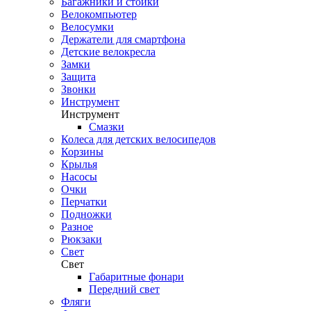
Багажники и стойки
Велокомпьютер
Велосумки
Держатели для смартфона
Детские велокресла
Замки
Защита
Звонки
Инструмент
Инструмент
Смазки
Колеса для детских велосипедов
Корзины
Крылья
Насосы
Очки
Перчатки
Подножки
Разное
Рюкзаки
Свет
Свет
Габаритные фонари
Передний свет
Фляги