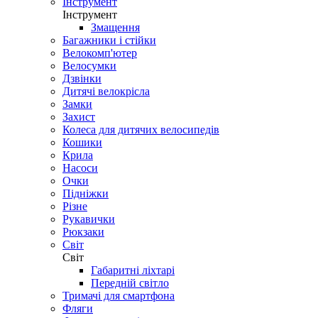
Інструмент
Інструмент
Змащення
Багажники і стійки
Велокомп'ютер
Велосумки
Дзвінки
Дитячі велокрісла
Замки
Захист
Колеса для дитячих велосипедів
Кошики
Крила
Насоси
Очки
Підніжки
Різне
Рукавички
Рюкзаки
Світ
Світ
Габаритні ліхтарі
Передній світло
Тримачі для смартфона
Фляги