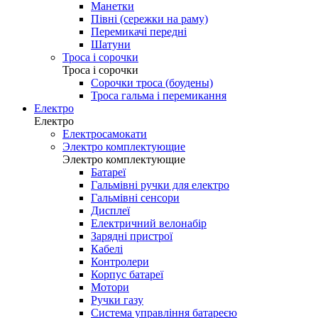
Манетки
Півні (сережки на раму)
Перемикачі передні
Шатуни
Троса і сорочки
Троса і сорочки
Сорочки троса (боудены)
Троса гальма і перемикання
Електро
Електро
Електросамокати
Электро комплектующие
Электро комплектующие
Батареї
Гальмівні ручки для електро
Гальмівні сенсори
Дисплеї
Електричний велонабір
Зарядні пристрої
Кабелі
Контролери
Корпус батареї
Мотори
Ручки газу
Система управління батареєю