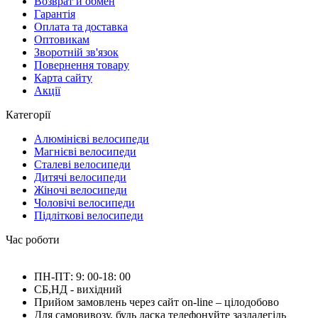
Возврат и обмен
Гарантія
Оплата та доставка
Оптовикам
Зворотній зв'язок
Повернення товару
Карта сайту
Акції
Категорії
Алюмінієві велосипеди
Магнієві велосипеди
Сталеві велосипеди
Дитячі велосипеди
Жіночі велосипеди
Чоловічі велосипеди
Підліткові велосипеди
Час роботи
ПН-ПТ: 9: 00-18: 00
СБ,НД - вихідний
Прийом замовлень через сайт on-line – цілодобово
Для самовивозу, будь ласка телефонуйте заздалегідь