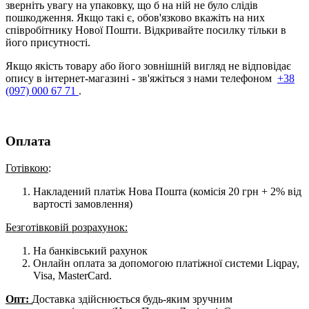
зверніть увагу на упаковку, що б на ній не було слідів
пошкодження. Якщо такі є, обов'язково вкажіть на них
співробітнику Нової Пошти. Відкривайте посилку тільки в
його присутності.
Якщо якість товару або його зовнішній вигляд не відповідає
опису в інтернет-магазині - зв'яжіться з нами телефоном
+38
(097) 000 67 71
.
Оплата
Готівкою
:
Накладений платіж Нова Пошта (комісія 20 грн + 2% від
вартості замовлення)
Безготівковій розрахунок:
На банківський рахунок
Онлайн оплата за допомогою платіжної системи Liqpay,
Visa, MasterCard.
Опт:
Доставка здійснюється будь-яким зручним