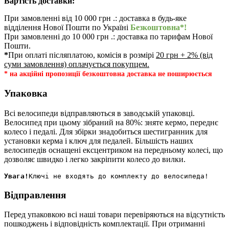
Вартість доставки:
При замовленні від 10 000 грн .: доставка в будь-яке
відділення Нової Пошти по Україні
Безкоштовна*!
При замовленні до 10 000 грн .: доставка по тарифам Нової
Пошти.
*
При оплаті післяплатою, комісія в розмірі
20 грн + 2% (від
суми замовлення) оплачується покупцем.
* на акційні пропозиції безкоштовна доставка не поширюється
Упаковка
Всі велосипеди відправляються в заводській упаковці.
Велосипед при цьому зібраний на 80%: зняте кермо, переднє
колесо і педалі. Для збірки знадобиться шестигранник для
установки керма і ключ для педалей. Більшість наших
велосипедів оснащені ексцентриком на передньому колесі, що
дозволяє швидко і легко закріпити колесо до вилки.
Увага!
Відправлення
Перед упаковкою всі наші товари перевіряються на відсутність
пошкоджень і відповідність комплектації. При отриманні