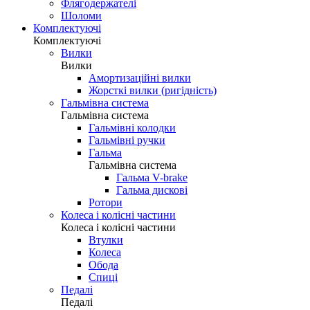
Флягодержателі
Шоломи
Комплектуючі
Комплектуючі
Вилки
Вилки
Амортизаційні вилки
Жорсткі вилки (ригідність)
Гальмівна система
Гальмівна система
Гальмівні колодки
Гальмівні ручки
Гальма
Гальмівна система
Гальма V-brake
Гальма дискові
Ротори
Колеса і колісні частини
Колеса і колісні частини
Втулки
Колеса
Обода
Спиці
Педалі
Педалі