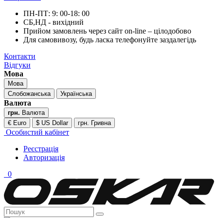
ПН-ПТ: 9: 00-18: 00
СБ,НД - вихідний
Прийом замовлень через сайт on-line – цілодобово
Для самовивозу, будь ласка телефонуйте заздалегідь
Контакти
Відгуки
Мова
Мова
Слобожанська
Українська
Валюта
грн.
Валюта
€ Euro
$ US Dollar
грн. Гривна
Особистий кабінет
Реєстрація
Авторизація
0