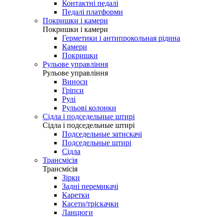
Контактні педалі
Педалі платформи
Покришки і камери
Покришки і камери
Герметики і антипрокольная рідина
Камери
Покришки
Рульове управління
Рульове управління
Виноси
Гріпси
Рулі
Рульові колонки
Сідла і подседельные штирі
Сідла і подседельные штирі
Подседельные затискачі
Подседельные штирі
Сідла
Трансмісія
Трансмісія
Зірки
Задні перемикачі
Каретки
Касети/тріскачки
Ланцюги