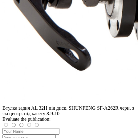
Втулка задня AL 32H під диск. SHUNFENG SF-A262R черн. з
эксцентр. під касету 8-9-10
Evaluate the publication: