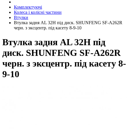
Комплектуючі
Колеса і колісні частини
Втулки
Втулка задня AL 32H під диск. SHUNFENG SF-A262R
черн. з эксцентр. під касету 8-9-10
Втулка задня AL 32H під
диск. SHUNFENG SF-A262R
черн. з эксцентр. під касету 8-
9-10