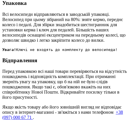
Упаковка
Всі велосипеди відправляються в заводській упаковці.
Велосипед при цьому зібраний на 80%: зняте кермо, переднє
колесо і педалі. Для збірки знадобиться шестигранник для
установки керма і ключ для педалей. Більшість наших
велосипедів оснащені ексцентриком на передньому колесі, що
дозволяє швидко і легко закріпити колесо до вилки.
Увага!
Відправлення
Перед упаковкою всі наші товари перевіряються на відсутність
пошкоджень і відповідність комплектації. При отриманні
зверніть увагу на упаковку, що б на ній не було слідів
пошкодження. Якщо такі є, обов'язково вкажіть на них
співробітнику Нової Пошти. Відкривайте посилку тільки в
його присутності.
Якщо якість товару або його зовнішній вигляд не відповідає
опису в інтернет-магазині - зв'яжіться з нами телефоном
+38
(097) 000 67 71
.