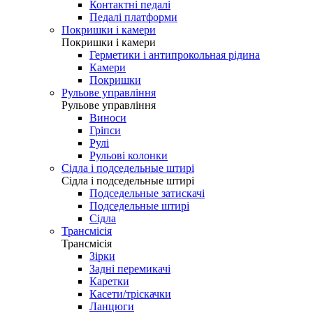
Контактні педалі
Педалі платформи
Покришки і камери
Покришки і камери
Герметики і антипрокольная рідина
Камери
Покришки
Рульове управління
Рульове управління
Виноси
Гріпси
Рулі
Рульові колонки
Сідла і подседельные штирі
Сідла і подседельные штирі
Подседельные затискачі
Подседельные штирі
Сідла
Трансмісія
Трансмісія
Зірки
Задні перемикачі
Каретки
Касети/тріскачки
Ланцюги