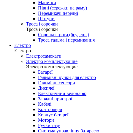
Манетки
Півні (сережки на раму)
Перемикачі передні
Шатуни
Троса і сорочки
Троса і сорочки
Сорочки троса (боудены)
Троса гальма і перемикання
Електро
Електро
Електросамокати
Электро комплектующие
Электро комплектующие
Батареї
Гальмівні ручки для електро
Гальмівні сенсори
Дисплеї
Електричний велонабір
Зарядні пристрої
Кабелі
Контролери
Корпус батареї
Мотори
Ручки газу
Система управління батареєю