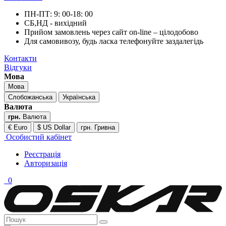
ПН-ПТ: 9: 00-18: 00
СБ,НД - вихідний
Прийом замовлень через сайт on-line – цілодобово
Для самовивозу, будь ласка телефонуйте заздалегідь
Контакти
Відгуки
Мова
Мова
Слобожанська
Українська
Валюта
грн.
Валюта
€ Euro
$ US Dollar
грн. Гривна
Особистий кабінет
Реєстрація
Авторизація
0