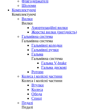
Флягодержателі
Шоломи
Комплектуючі
Комплектуючі
Вилки
Вилки
Амортизаційні вилки
Жорсткі вилки (ригідність)
Гальмівна система
Гальмівна система
Гальмівні колодки
Гальмівні ручки
Гальма
Гальмівна система
Гальма V-brake
Гальма дискові
Ротори
Колеса і колісні частини
Колеса і колісні частини
Втулки
Колеса
Обода
Спиці
Педалі
Педалі