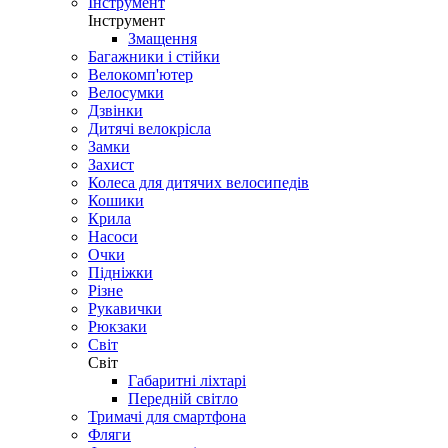
Інструмент
Інструмент
Змащення
Багажники і стійки
Велокомп'ютер
Велосумки
Дзвінки
Дитячі велокрісла
Замки
Захист
Колеса для дитячих велосипедів
Кошики
Крила
Насоси
Очки
Підніжки
Різне
Рукавички
Рюкзаки
Світ
Світ
Габаритні ліхтарі
Передній світло
Тримачі для смартфона
Фляги