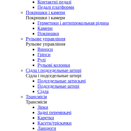
Контактні педалі
Педалі платформи
Покришки і камери
Покришки і камери
Герметики і антипрокольная рідина
Камери
Покришки
Рульове управління
Рульове управління
Виноси
Гріпси
Рулі
Рульові колонки
Сідла і подседельные штирі
Сідла і подседельные штирі
Подседельные затискачі
Подседельные штирі
Сідла
Трансмісія
Трансмісія
Зірки
Задні перемикачі
Каретки
Касети/тріскачки
Ланцюги