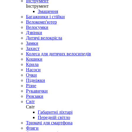
Інструмент
Інструмент
Змащення
Багажники і стійки
Велокомп'ютер
Велосумки
Дзвінки
Дитячі велокрісла
Замки
Захист
Колеса для дитячих велосипедів
Кошики
Крила
Насоси
Очки
Підніжки
Різне
Рукавички
Рюкзаки
Світ
Світ
Габаритні ліхтарі
Передній світло
Тримачі для смартфона
Фляги