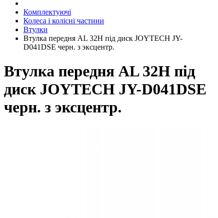
Комплектуючі
Колеса і колісні частини
Втулки
Втулка передня AL 32H під диск JOYTECH JY-
D041DSE черн. з эксцентр.
Втулка передня AL 32H під
диск JOYTECH JY-D041DSE
черн. з эксцентр.