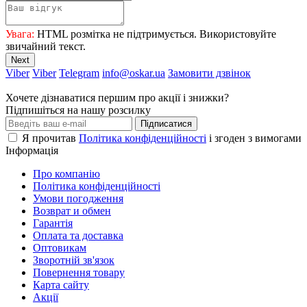
Увага:
HTML розмітка не підтримується. Використовуйте
звичайний текст.
Next
Viber
Viber
Telegram
info@oskar.ua
Замовити дзвінок
Хочете дізнаватися першим про акції і знижки?
Підпишіться на нашу розсилку
Підписатися
Я прочитав
Політика конфіденційності
і згоден з вимогами
Інформація
Про компанію
Політика конфіденційності
Умови погодження
Возврат и обмен
Гарантія
Оплата та доставка
Оптовикам
Зворотній зв'язок
Повернення товару
Карта сайту
Акції