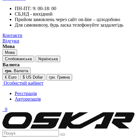
ПН-ПТ: 9: 00-18: 00
СБ,НД - вихідний
Прийом замовлень через сайт on-line – цілодобово
Для самовивозу, будь ласка телефонуйте заздалегідь
Контакти
Відгуки
Мова
Мова
Слобожанська
Українська
Валюта
грн.
Валюта
€ Euro
$ US Dollar
грн. Гривна
Особистий кабінет
Реєстрація
Авторизація
0