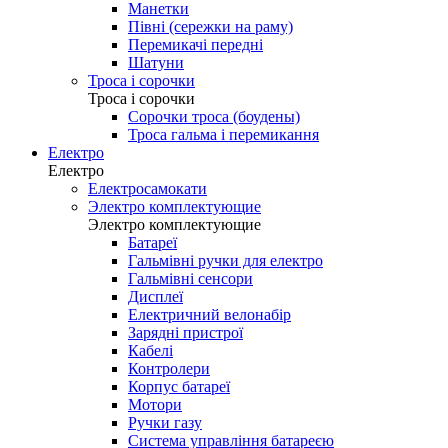
Манетки
Півні (сережки на раму)
Перемикачі передні
Шатуни
Троса і сорочки
Троса і сорочки
Сорочки троса (боудены)
Троса гальма і перемикання
Електро
Електро
Електросамокати
Электро комплектующие
Электро комплектующие
Батареї
Гальмівні ручки для електро
Гальмівні сенсори
Дисплеї
Електричний велонабір
Зарядні пристрої
Кабелі
Контролери
Корпус батареї
Мотори
Ручки газу
Система управління батареєю