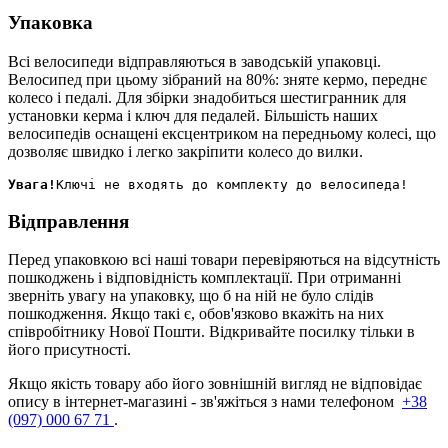
Упаковка
Всі велосипеди відправляються в заводській упаковці.
Велосипед при цьому зібраний на 80%: зняте кермо, переднє
колесо і педалі. Для збірки знадобиться шестигранник для
установки керма і ключ для педалей. Більшість наших
велосипедів оснащені ексцентриком на передньому колесі, що
дозволяє швидко і легко закріпити колесо до вилки.
Увага!
Відправлення
Перед упаковкою всі наші товари перевіряються на відсутність
пошкоджень і відповідність комплектації. При отриманні
зверніть увагу на упаковку, що б на ній не було слідів
пошкодження. Якщо такі є, обов'язково вкажіть на них
співробітнику Нової Пошти. Відкривайте посилку тільки в
його присутності.
Якщо якість товару або його зовнішній вигляд не відповідає
опису в інтернет-магазині - зв'яжіться з нами телефоном
+38
(097) 000 67 71
.