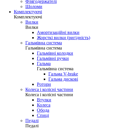
Флягодержателі
Шоломи
Комплектуючі
Комплектуючі
Вилки
Вилки
Амортизаційні вилки
Жорсткі вилки (ригідність)
Гальмівна система
Гальмівна система
Гальмівні колодки
Гальмівні ручки
Гальма
Гальмівна система
Гальма V-brake
Гальма дискові
Ротори
Колеса і колісні частини
Колеса і колісні частини
Втулки
Колеса
Обода
Спиці
Педалі
Педалі