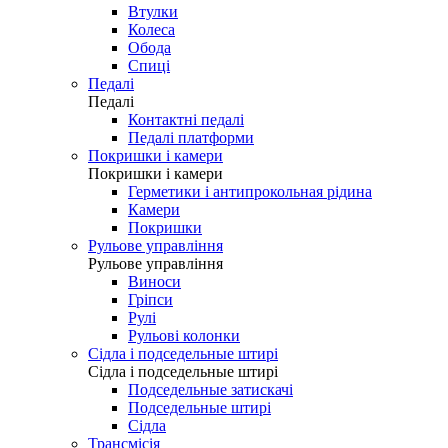
Втулки
Колеса
Обода
Спиці
Педалі
Педалі
Контактні педалі
Педалі платформи
Покришки і камери
Покришки і камери
Герметики і антипрокольная рідина
Камери
Покришки
Рульове управління
Рульове управління
Виноси
Гріпси
Рулі
Рульові колонки
Сідла і подседельные штирі
Сідла і подседельные штирі
Подседельные затискачі
Подседельные штирі
Сідла
Трансмісія