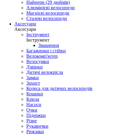
Найнери (29 дюймів)
Алюмінієві велосипеди
Магнієві велосипеди
Сталеві велосипеди
Аксесуари
Аксесуари
Інструмент
Інструмент
Змащення
Багажники і стійки
Велокомп'ютер
Велосумки
Дзвінки
Дитячі велокрісла
Замки
Захист
Колеса для дитячих велосипедів
Кошики
Крила
Насоси
Очки
Підніжки
Різне
Рукавички
Рюкзаки