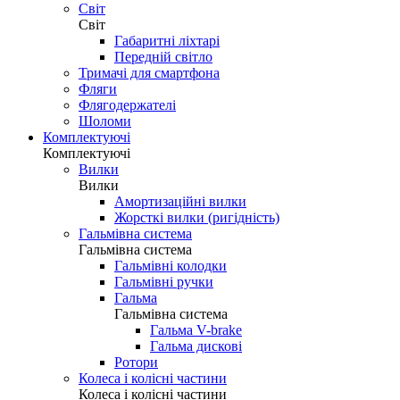
Світ
Світ
Габаритні ліхтарі
Передній світло
Тримачі для смартфона
Фляги
Флягодержателі
Шоломи
Комплектуючі
Комплектуючі
Вилки
Вилки
Амортизаційні вилки
Жорсткі вилки (ригідність)
Гальмівна система
Гальмівна система
Гальмівні колодки
Гальмівні ручки
Гальма
Гальмівна система
Гальма V-brake
Гальма дискові
Ротори
Колеса і колісні частини
Колеса і колісні частини