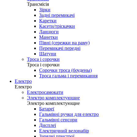
Трансмісія
Зірки
Задні перемикачі
Каретки
Касети/тріскачки
Ланцюги
Манетки
Півні (сережки на раму)
Перемикачі передні
Шатуни
Троса і сорочки
Троса і сорочки
Сорочки троса (боудены)
Троса гальма і перемикання
Електро
Електро
Електросамокати
Электро комплектующие
Электро комплектующие
Батареї
Гальмівні ручки для електро
Гальмівні сенсори
Дисплеї
Електричний велонабір
Зарядні пристрої