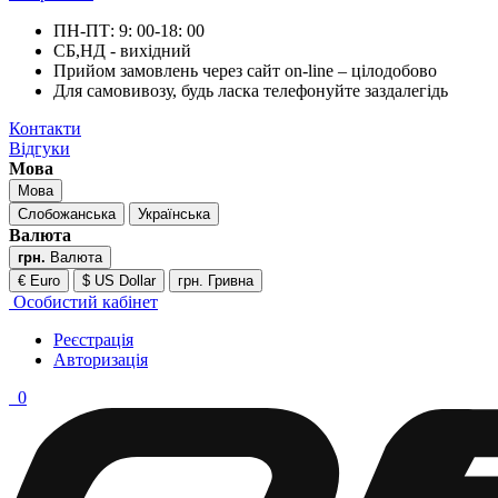
ПН-ПТ: 9: 00-18: 00
СБ,НД - вихідний
Прийом замовлень через сайт on-line – цілодобово
Для самовивозу, будь ласка телефонуйте заздалегідь
Контакти
Відгуки
Мова
Мова
Слобожанська
Українська
Валюта
грн.
Валюта
€ Euro
$ US Dollar
грн. Гривна
Особистий кабінет
Реєстрація
Авторизація
0