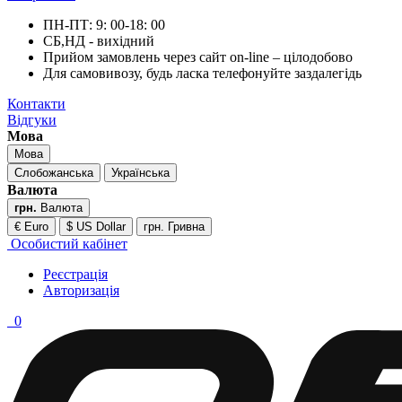
ПН-ПТ: 9: 00-18: 00
СБ,НД - вихідний
Прийом замовлень через сайт on-line – цілодобово
Для самовивозу, будь ласка телефонуйте заздалегідь
Контакти
Відгуки
Мова
Мова
Слобожанська
Українська
Валюта
грн.
Валюта
€ Euro
$ US Dollar
грн. Гривна
Особистий кабінет
Реєстрація
Авторизація
0