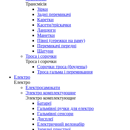
Трансмісія
Зірки
Задні перемикачі
Каретки
Касети/тріскачки
Ланцюги
Манетки
Півні (сережки на раму)
Перемикачі передні
Шатуни
Троса і сорочки
Троса і сорочки
Сорочки троса (боудены)
Троса гальма і перемикання
Електро
Електро
Електросамокати
Электро комплектующие
Электро комплектующие
Батареї
Гальмівні ручки для електро
Гальмівні сенсори
Дисплеї
Електричний велонабір
Зарядні пристрої