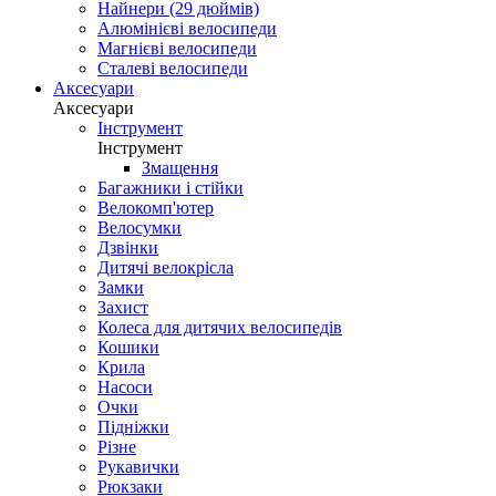
Найнери (29 дюймів)
Алюмінієві велосипеди
Магнієві велосипеди
Сталеві велосипеди
Аксесуари
Аксесуари
Інструмент
Інструмент
Змащення
Багажники і стійки
Велокомп'ютер
Велосумки
Дзвінки
Дитячі велокрісла
Замки
Захист
Колеса для дитячих велосипедів
Кошики
Крила
Насоси
Очки
Підніжки
Різне
Рукавички
Рюкзаки