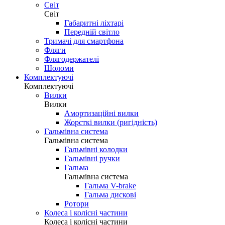
Світ
Світ
Габаритні ліхтарі
Передній світло
Тримачі для смартфона
Фляги
Флягодержателі
Шоломи
Комплектуючі
Комплектуючі
Вилки
Вилки
Амортизаційні вилки
Жорсткі вилки (ригідність)
Гальмівна система
Гальмівна система
Гальмівні колодки
Гальмівні ручки
Гальма
Гальмівна система
Гальма V-brake
Гальма дискові
Ротори
Колеса і колісні частини
Колеса і колісні частини