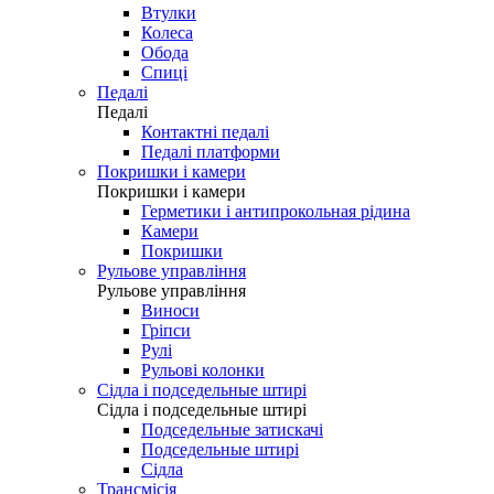
Втулки
Колеса
Обода
Спиці
Педалі
Педалі
Контактні педалі
Педалі платформи
Покришки і камери
Покришки і камери
Герметики і антипрокольная рідина
Камери
Покришки
Рульове управління
Рульове управління
Виноси
Гріпси
Рулі
Рульові колонки
Сідла і подседельные штирі
Сідла і подседельные штирі
Подседельные затискачі
Подседельные штирі
Сідла
Трансмісія