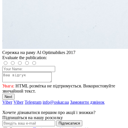
Сережка на раму Al Optimabikes 2017
Evaluate the publication:
Увага:
HTML розмітка не підтримується. Використовуйте
звичайний текст.
Next
Viber
Viber
Telegram
info@oskar.ua
Замовити дзвінок
Хочете дізнаватися першим про акції і знижки?
Підпишіться на нашу розсилку
Підписатися