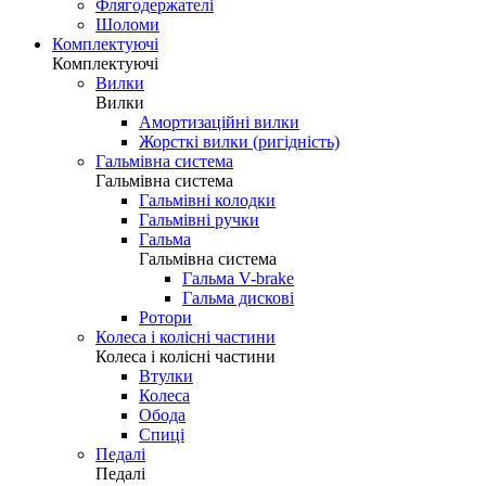
Флягодержателі
Шоломи
Комплектуючі
Комплектуючі
Вилки
Вилки
Амортизаційні вилки
Жорсткі вилки (ригідність)
Гальмівна система
Гальмівна система
Гальмівні колодки
Гальмівні ручки
Гальма
Гальмівна система
Гальма V-brake
Гальма дискові
Ротори
Колеса і колісні частини
Колеса і колісні частини
Втулки
Колеса
Обода
Спиці
Педалі
Педалі