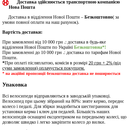
Доставка здійснюється транспортною компанією
Нова Пошта
Доставка в відділення Нової Пошти –
Безкоштовно
( за
умови повної оплати на наш рахунок).
Вартість доставки:
При замовленні від 10 000 грн .: доставка в будь-яке
відділення Нової Пошти по Україні
Безкоштовна*!
При замовленні до 10 000 грн .: доставка по тарифам Нової
Пошти.
*
При оплаті післяплатою, комісія в розмірі
20 грн + 2% (від
суми замовлення) оплачується покупцем.
* на акційні пропозиції безкоштовна доставка не поширюється
Упаковка
Всі велосипеди відправляються в заводській упаковці.
Велосипед при цьому зібраний на 80%: зняте кермо, переднє
колесо і педалі. Для збірки знадобиться шестигранник для
установки керма і ключ для педалей. Більшість наших
велосипедів оснащені ексцентриком на передньому колесі, що
дозволяє швидко і легко закріпити колесо до вилки.