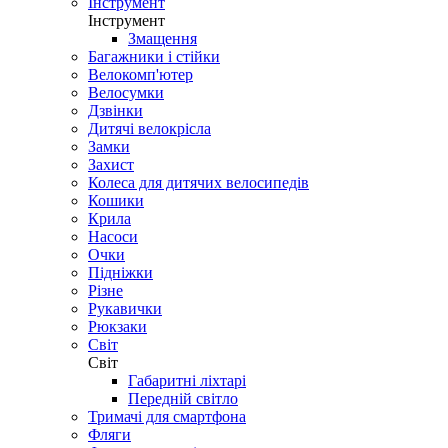
Інструмент
Інструмент
Змащення
Багажники і стійки
Велокомп'ютер
Велосумки
Дзвінки
Дитячі велокрісла
Замки
Захист
Колеса для дитячих велосипедів
Кошики
Крила
Насоси
Очки
Підніжки
Різне
Рукавички
Рюкзаки
Світ
Світ
Габаритні ліхтарі
Передній світло
Тримачі для смартфона
Фляги