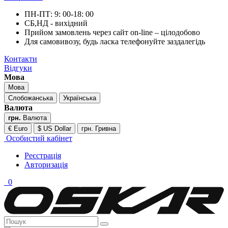
ПН-ПТ: 9: 00-18: 00
СБ,НД - вихідний
Прийом замовлень через сайт on-line – цілодобово
Для самовивозу, будь ласка телефонуйте заздалегідь
Контакти
Відгуки
Мова
Мова
Слобожанська
Українська
Валюта
грн.
Валюта
€ Euro
$ US Dollar
грн. Гривна
Особистий кабінет
Реєстрація
Авторизація
0