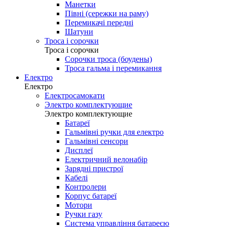
Манетки
Півні (сережки на раму)
Перемикачі передні
Шатуни
Троса і сорочки
Троса і сорочки
Сорочки троса (боудены)
Троса гальма і перемикання
Електро
Електро
Електросамокати
Электро комплектующие
Электро комплектующие
Батареї
Гальмівні ручки для електро
Гальмівні сенсори
Дисплеї
Електричний велонабір
Зарядні пристрої
Кабелі
Контролери
Корпус батареї
Мотори
Ручки газу
Система управління батареєю