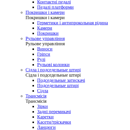
Контактні педалі
Педалі платформи
Покришки і камери
Покришки і камери
Герметики і антипрокольная рідина
Камери
Покришки
Рульове управління
Рульове управління
Виноси
Гріпси
Рулі
Рульові колонки
Сідла і подседельные штирі
Сідла і подседельные штирі
Подседельные затискачі
Подседельные штирі
Сідла
Трансмісія
Трансмісія
Зірки
Задні перемикачі
Каретки
Касети/тріскачки
Ланцюги