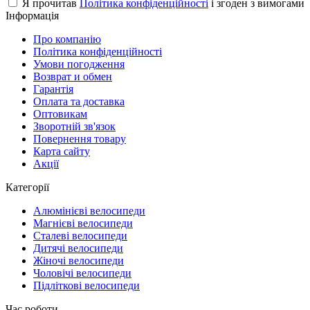
Я прочитав
Політика конфіденційності
і згоден з вимогами
Інформація
Про компанію
Політика конфіденційності
Умови погодження
Возврат и обмен
Гарантія
Оплата та доставка
Оптовикам
Зворотній зв'язок
Повернення товару
Карта сайту
Акції
Категорії
Алюмінієві велосипеди
Магнієві велосипеди
Сталеві велосипеди
Дитячі велосипеди
Жіночі велосипеди
Чоловічі велосипеди
Підліткові велосипеди
Час роботи