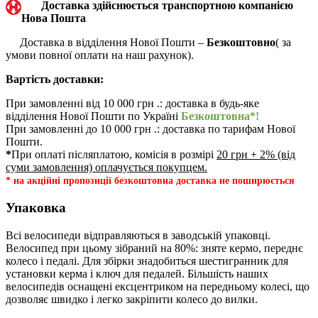
Доставка здійснюється транспортною компанією
Нова Пошта
Доставка в відділення Нової Пошти –
Безкоштовно
( за
умови повної оплати на наш рахунок).
Вартість доставки:
При замовленні від 10 000 грн .: доставка в будь-яке
відділення Нової Пошти по Україні
Безкоштовна*!
При замовленні до 10 000 грн .: доставка по тарифам Нової
Пошти.
*
При оплаті післяплатою, комісія в розмірі
20 грн + 2% (від
суми замовлення) оплачується покупцем.
* на акційні пропозиції безкоштовна доставка не поширюється
Упаковка
Всі велосипеди відправляються в заводській упаковці.
Велосипед при цьому зібраний на 80%: зняте кермо, переднє
колесо і педалі. Для збірки знадобиться шестигранник для
установки керма і ключ для педалей. Більшість наших
велосипедів оснащені ексцентриком на передньому колесі, що
дозволяє швидко і легко закріпити колесо до вилки.