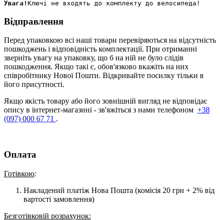
Увага!
Відправлення
Перед упаковкою всі наші товари перевіряються на відсутність
пошкоджень і відповідність комплектації. При отриманні
зверніть увагу на упаковку, що б на ній не було слідів
пошкодження. Якщо такі є, обов'язково вкажіть на них
співробітнику Нової Пошти. Відкривайте посилку тільки в
його присутності.
Якщо якість товару або його зовнішній вигляд не відповідає
опису в інтернет-магазині - зв'яжіться з нами телефоном
+38
(097) 000 67 71
.
Оплата
Готівкою
:
Накладений платіж Нова Пошта (комісія 20 грн + 2% від
вартості замовлення)
Безготівковій розрахунок: