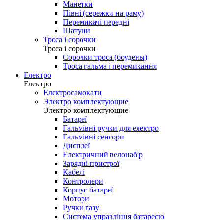
Манетки
Півні (сережки на раму)
Перемикачі передні
Шатуни
Троса і сорочки
Троса і сорочки
Сорочки троса (боудены)
Троса гальма і перемикання
Електро
Електро
Електросамокати
Электро комплектующие
Электро комплектующие
Батареї
Гальмівні ручки для електро
Гальмівні сенсори
Дисплеї
Електричний велонабір
Зарядні пристрої
Кабелі
Контролери
Корпус батареї
Мотори
Ручки газу
Система управління батареєю