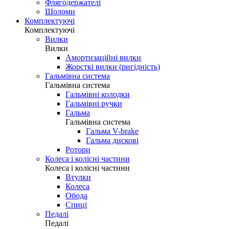
Флягодержателі
Шоломи
Комплектуючі
Комплектуючі
Вилки
Вилки
Амортизаційні вилки
Жорсткі вилки (ригідність)
Гальмівна система
Гальмівна система
Гальмівні колодки
Гальмівні ручки
Гальма
Гальмівна система
Гальма V-brake
Гальма дискові
Ротори
Колеса і колісні частини
Колеса і колісні частини
Втулки
Колеса
Обода
Спиці
Педалі
Педалі