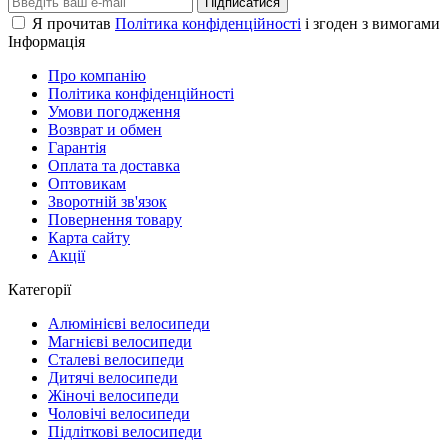
Підписатися
Я прочитав
Політика конфіденційності
і згоден з вимогами
Інформація
Про компанію
Політика конфіденційності
Умови погодження
Возврат и обмен
Гарантія
Оплата та доставка
Оптовикам
Зворотній зв'язок
Повернення товару
Карта сайту
Акції
Категорії
Алюмінієві велосипеди
Магнієві велосипеди
Сталеві велосипеди
Дитячі велосипеди
Жіночі велосипеди
Чоловічі велосипеди
Підліткові велосипеди