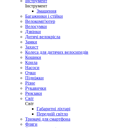
Інструмент
Інструмент
Змащення
Багажники і стійки
Велокомп'ютер
Велосумки
Дзвінки
Дитячі велокрісла
Замки
Захист
Колеса для дитячих велосипедів
Кошики
Крила
Насоси
Очки
Підніжки
Різне
Рукавички
Рюкзаки
Світ
Світ
Габаритні ліхтарі
Передній світло
Тримачі для смартфона
Фляги