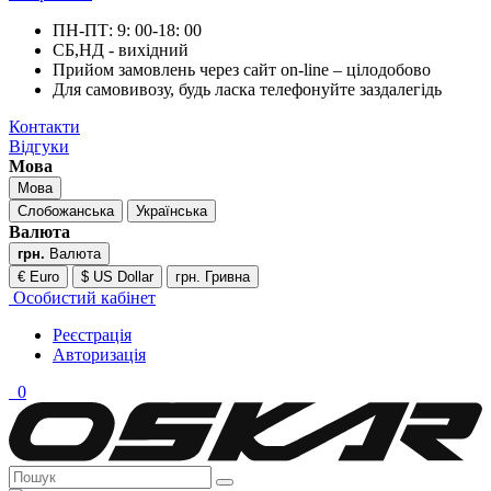
ПН-ПТ: 9: 00-18: 00
СБ,НД - вихідний
Прийом замовлень через сайт on-line – цілодобово
Для самовивозу, будь ласка телефонуйте заздалегідь
Контакти
Відгуки
Мова
Мова
Слобожанська
Українська
Валюта
грн.
Валюта
€ Euro
$ US Dollar
грн. Гривна
Особистий кабінет
Реєстрація
Авторизація
0