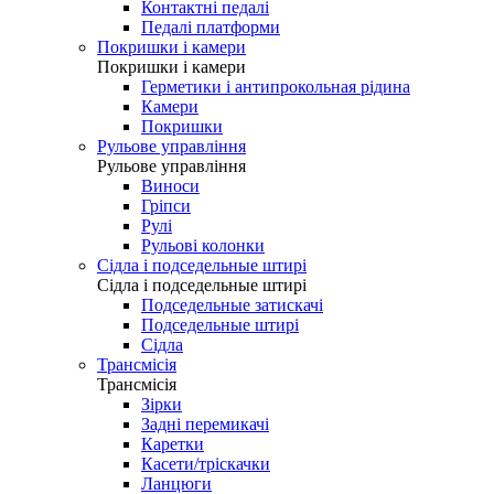
Контактні педалі
Педалі платформи
Покришки і камери
Покришки і камери
Герметики і антипрокольная рідина
Камери
Покришки
Рульове управління
Рульове управління
Виноси
Гріпси
Рулі
Рульові колонки
Сідла і подседельные штирі
Сідла і подседельные штирі
Подседельные затискачі
Подседельные штирі
Сідла
Трансмісія
Трансмісія
Зірки
Задні перемикачі
Каретки
Касети/тріскачки
Ланцюги