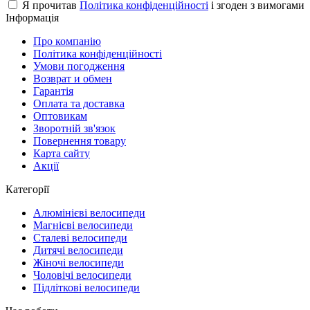
Я прочитав
Політика конфіденційності
і згоден з вимогами
Інформація
Про компанію
Політика конфіденційності
Умови погодження
Возврат и обмен
Гарантія
Оплата та доставка
Оптовикам
Зворотній зв'язок
Повернення товару
Карта сайту
Акції
Категорії
Алюмінієві велосипеди
Магнієві велосипеди
Сталеві велосипеди
Дитячі велосипеди
Жіночі велосипеди
Чоловічі велосипеди
Підліткові велосипеди