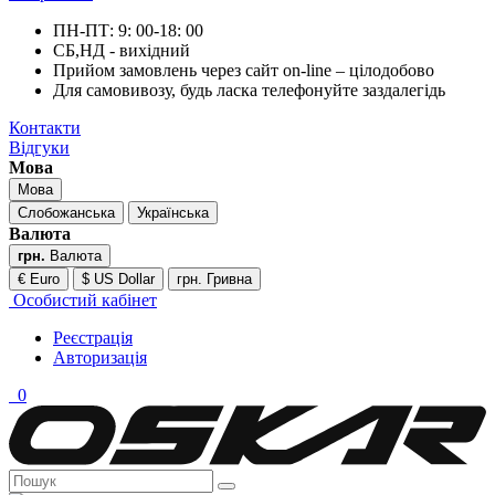
ПН-ПТ: 9: 00-18: 00
СБ,НД - вихідний
Прийом замовлень через сайт on-line – цілодобово
Для самовивозу, будь ласка телефонуйте заздалегідь
Контакти
Відгуки
Мова
Мова
Слобожанська
Українська
Валюта
грн.
Валюта
€ Euro
$ US Dollar
грн. Гривна
Особистий кабінет
Реєстрація
Авторизація
0