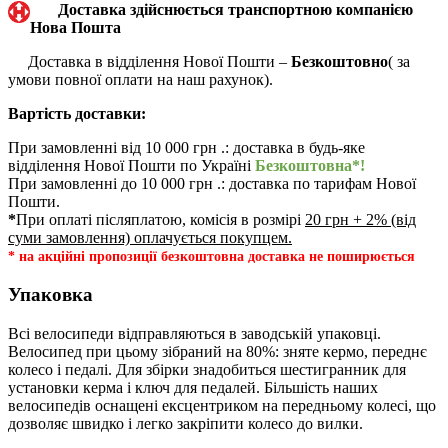
Доставка здійснюється транспортною компанією
Нова Пошта
Доставка в відділення Нової Пошти –
Безкоштовно
( за
умови повної оплати на наш рахунок).
Вартість доставки:
При замовленні від 10 000 грн .: доставка в будь-яке
відділення Нової Пошти по Україні
Безкоштовна*!
При замовленні до 10 000 грн .: доставка по тарифам Нової
Пошти.
*
При оплаті післяплатою, комісія в розмірі
20 грн + 2% (від
суми замовлення) оплачується покупцем.
* на акційні пропозиції безкоштовна доставка не поширюється
Упаковка
Всі велосипеди відправляються в заводській упаковці.
Велосипед при цьому зібраний на 80%: зняте кермо, переднє
колесо і педалі. Для збірки знадобиться шестигранник для
установки керма і ключ для педалей. Більшість наших
велосипедів оснащені ексцентриком на передньому колесі, що
дозволяє швидко і легко закріпити колесо до вилки.