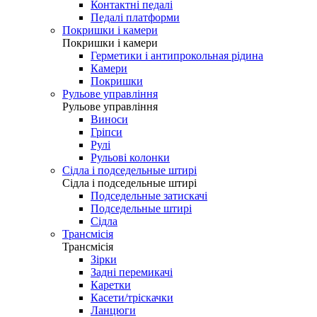
Контактні педалі
Педалі платформи
Покришки і камери
Покришки і камери
Герметики і антипрокольная рідина
Камери
Покришки
Рульове управління
Рульове управління
Виноси
Гріпси
Рулі
Рульові колонки
Сідла і подседельные штирі
Сідла і подседельные штирі
Подседельные затискачі
Подседельные штирі
Сідла
Трансмісія
Трансмісія
Зірки
Задні перемикачі
Каретки
Касети/тріскачки
Ланцюги