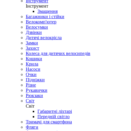
Інструмент
Інструмент
Змащення
Багажники і стійки
Велокомп'ютер
Велосумки
Дзвінки
Дитячі велокрісла
Замки
Захист
Колеса для дитячих велосипедів
Кошики
Крила
Насоси
Очки
Підніжки
Різне
Рукавички
Рюкзаки
Світ
Світ
Габаритні ліхтарі
Передній світло
Тримачі для смартфона
Фляги