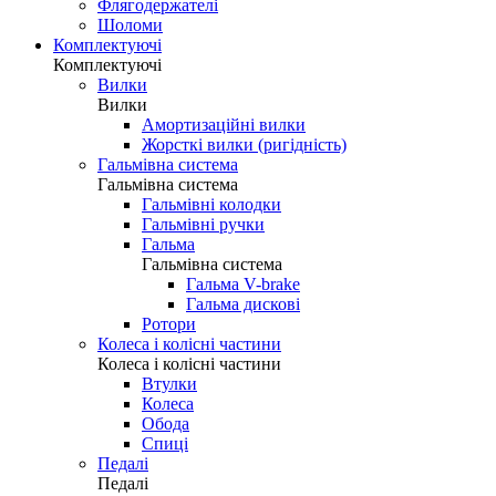
Флягодержателі
Шоломи
Комплектуючі
Комплектуючі
Вилки
Вилки
Амортизаційні вилки
Жорсткі вилки (ригідність)
Гальмівна система
Гальмівна система
Гальмівні колодки
Гальмівні ручки
Гальма
Гальмівна система
Гальма V-brake
Гальма дискові
Ротори
Колеса і колісні частини
Колеса і колісні частини
Втулки
Колеса
Обода
Спиці
Педалі
Педалі