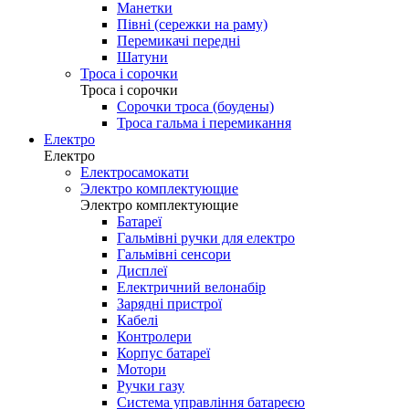
Манетки
Півні (сережки на раму)
Перемикачі передні
Шатуни
Троса і сорочки
Троса і сорочки
Сорочки троса (боудены)
Троса гальма і перемикання
Електро
Електро
Електросамокати
Электро комплектующие
Электро комплектующие
Батареї
Гальмівні ручки для електро
Гальмівні сенсори
Дисплеї
Електричний велонабір
Зарядні пристрої
Кабелі
Контролери
Корпус батареї
Мотори
Ручки газу
Система управління батареєю