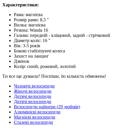
Характеристики:
Рама: магнієва
Розмір рами: 8,5 "
Вилка: магнієва
Резина: Wanda 16
Гальма: передній - кліщовий, задній - стрічковий
Діаметр коліс: 16 "
Вік: 3-5 років
Бокові стабілізуючі колеса
Захист на ланцюг
Дзвінок
Колір: синій, рожевий, золотий
Ти все ще думаєш? Поспіши, бо кількість обмежена!
Чоловічі велосипеди
Жіночі велосипеди
Дитячі велосипеди
Дитячі велосипеди
Велосипеди найнери (29 дюймів)
Алюмінієві велосипеди
Магнієві велосипеди
Сталеві велосипеди