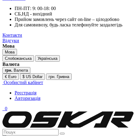
ПН-ПТ: 9: 00-18: 00
СБ,НД - вихідний
Прийом замовлень через сайт on-line – цілодобово
Для самовивозу, будь ласка телефонуйте заздалегідь
Контакти
Відгуки
Мова
Мова
Слобожанська
Українська
Валюта
грн.
Валюта
€ Euro
$ US Dollar
грн. Гривна
Особистий кабінет
Реєстрація
Авторизація
0