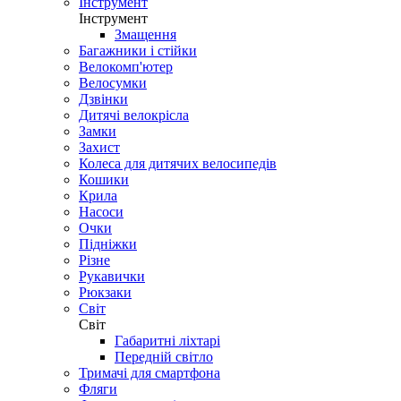
Інструмент
Інструмент
Змащення
Багажники і стійки
Велокомп'ютер
Велосумки
Дзвінки
Дитячі велокрісла
Замки
Захист
Колеса для дитячих велосипедів
Кошики
Крила
Насоси
Очки
Підніжки
Різне
Рукавички
Рюкзаки
Світ
Світ
Габаритні ліхтарі
Передній світло
Тримачі для смартфона
Фляги