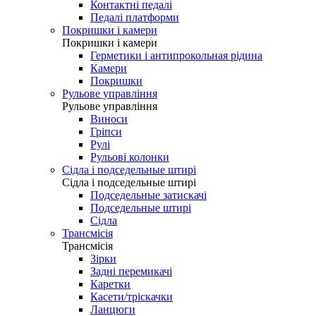
Контактні педалі
Педалі платформи
Покришки і камери
Покришки і камери
Герметики і антипрокольная рідина
Камери
Покришки
Рульове управління
Рульове управління
Виноси
Гріпси
Рулі
Рульові колонки
Сідла і подседельные штирі
Сідла і подседельные штирі
Подседельные затискачі
Подседельные штирі
Сідла
Трансмісія
Трансмісія
Зірки
Задні перемикачі
Каретки
Касети/тріскачки
Ланцюги