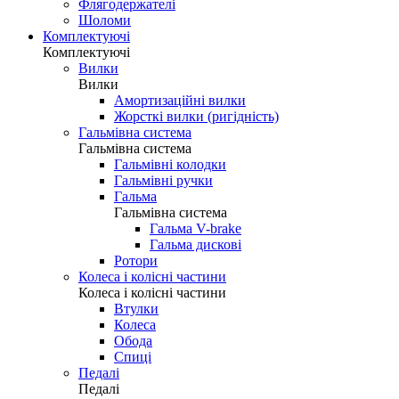
Флягодержателі
Шоломи
Комплектуючі
Комплектуючі
Вилки
Вилки
Амортизаційні вилки
Жорсткі вилки (ригідність)
Гальмівна система
Гальмівна система
Гальмівні колодки
Гальмівні ручки
Гальма
Гальмівна система
Гальма V-brake
Гальма дискові
Ротори
Колеса і колісні частини
Колеса і колісні частини
Втулки
Колеса
Обода
Спиці
Педалі
Педалі