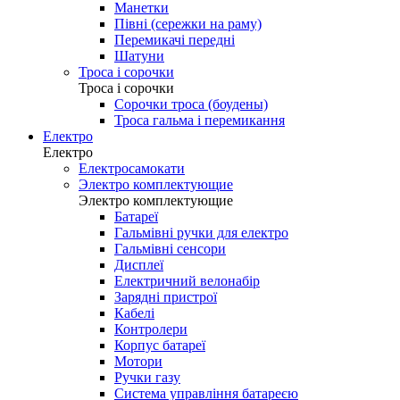
Манетки
Півні (сережки на раму)
Перемикачі передні
Шатуни
Троса і сорочки
Троса і сорочки
Сорочки троса (боудены)
Троса гальма і перемикання
Електро
Електро
Електросамокати
Электро комплектующие
Электро комплектующие
Батареї
Гальмівні ручки для електро
Гальмівні сенсори
Дисплеї
Електричний велонабір
Зарядні пристрої
Кабелі
Контролери
Корпус батареї
Мотори
Ручки газу
Система управління батареєю