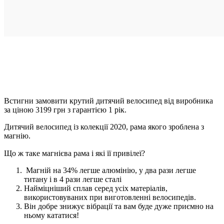
Встигни замовити крутий дитячий велосипед від виробника
за ціною 3199 грн з гарантією 1 рік.
Дитячий велосипед із колекції 2020, рама якого зроблена з
магнію.
Що ж таке магнієва рама і які її привілеї? ⠀
Магній на 34% легше алюмінію, у два рази легше
титану і в 4 рази легше сталі
Найміцніший сплав серед усіх матеріалів,
використовуваних при виготовленні велосипедів.
Він добре знижує вібрації та вам буде дуже приємно на
ньому кататися!