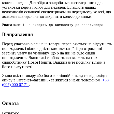
колесо і педалі. Для збірки знадобиться шестигранник для
установки керма і ключ для педалей. Більшість наших
велосипедів оснащені ексцентриком на передньому колесі, що
дозволяє швидко і легко закріпити колесо до вилки.
Увага!
Відправлення
Перед упаковкою всі наші товари перевіряються на відсутність
пошкоджень і відповідність комплектації. При отриманні
зверніть увагу на упаковку, що б на ній не було слідів
пошкодження. Якщо такі є, обов'язково вкажіть на них
співробітнику Нової Пошти. Відкривайте посилку тільки в
його присутності.
Якщо якість товару або його зовнішній вигляд не відповідає
опису в інтернет-магазині - зв'яжіться з нами телефоном
+38
(097) 000 67 71
.
Оплата
Готівкою
: