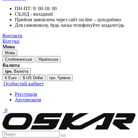
ПН-ПТ: 9: 00-18: 00
СБ,НД - вихідний
Прийом замовлень через сайт on-line – цілодобово
Для самовивозу, будь ласка телефонуйте заздалегідь
Контакти
Відгуки
Мова
Мова
Слобожанська
Українська
Валюта
грн.
Валюта
€ Euro
$ US Dollar
грн. Гривна
Особистий кабінет
Реєстрація
Авторизація
0