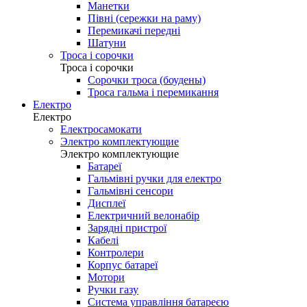
Манетки
Півні (сережки на раму)
Перемикачі передні
Шатуни
Троса і сорочки
Троса і сорочки
Сорочки троса (боудены)
Троса гальма і перемикання
Електро
Електро
Електросамокати
Электро комплектующие
Электро комплектующие
Батареї
Гальмівні ручки для електро
Гальмівні сенсори
Дисплеї
Електричний велонабір
Зарядні пристрої
Кабелі
Контролери
Корпус батареї
Мотори
Ручки газу
Система управління батареєю