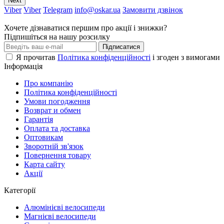
Next
Viber
Viber
Telegram
info@oskar.ua
Замовити дзвінок
Хочете дізнаватися першим про акції і знижки?
Підпишіться на нашу розсилку
Підписатися
Я прочитав
Політика конфіденційності
і згоден з вимогами
Інформація
Про компанію
Політика конфіденційності
Умови погодження
Возврат и обмен
Гарантія
Оплата та доставка
Оптовикам
Зворотній зв'язок
Повернення товару
Карта сайту
Акції
Категорії
Алюмінієві велосипеди
Магнієві велосипеди