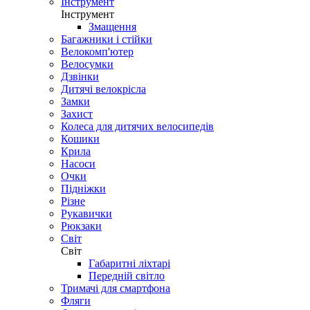
Інструмент
Інструмент
Змащення
Багажники і стійки
Велокомп'ютер
Велосумки
Дзвінки
Дитячі велокрісла
Замки
Захист
Колеса для дитячих велосипедів
Кошики
Крила
Насоси
Очки
Підніжки
Різне
Рукавички
Рюкзаки
Світ
Світ
Габаритні ліхтарі
Передній світло
Тримачі для смартфона
Фляги