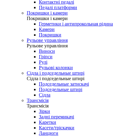
Контактні педалі
Педалі платформи
Покришки і камери
Покришки і камери
Герметики і антипрокольная рідина
Камери
Покришки
Рульове управління
Рульове управління
Виноси
Гріпси
Рулі
Рульові колонки
Сідла і подседельные штирі
Сідла і подседельные штирі
Подседельные затискачі
Подседельные штирі
Сідла
Трансмісія
Трансмісія
Зірки
Задні перемикачі
Каретки
Касети/тріскачки
Ланцюги