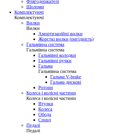
Флягодержателі
Шоломи
Комплектуючі
Комплектуючі
Вилки
Вилки
Амортизаційні вилки
Жорсткі вилки (ригідність)
Гальмівна система
Гальмівна система
Гальмівні колодки
Гальмівні ручки
Гальма
Гальмівна система
Гальма V-brake
Гальма дискові
Ротори
Колеса і колісні частини
Колеса і колісні частини
Втулки
Колеса
Обода
Спиці
Педалі
Педалі