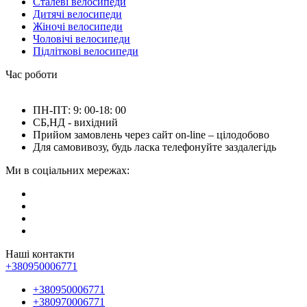
Сталеві велосипеди
Дитячі велосипеди
Жіночі велосипеди
Чоловічі велосипеди
Підліткові велосипеди
Час роботи
ПН-ПТ: 9: 00-18: 00
СБ,НД - вихідний
Прийом замовлень через сайт on-line – цілодобово
Для самовивозу, будь ласка телефонуйте заздалегідь
Ми в соціальних мережах:
Наші контакти
+380950006771
+380950006771
+380970006771