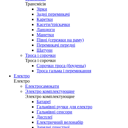
Трансмісія
Зірки
Задні перемикачі
Каретки
Касети/тріскачки
Ланцюги
Манетки
Півні (сережки на раму)
Перемикачі передні
Шатуни
Троса і сорочки
Троса і сорочки
Сорочки троса (боудены)
Троса гальма і перемикання
Електро
Електро
Електросамокати
Электро комплектующие
Электро комплектующие
Батареї
Гальмівні ручки для електро
Гальмівні сенсори
Дисплеї
Електричний велонабір
Зарядні пристрої