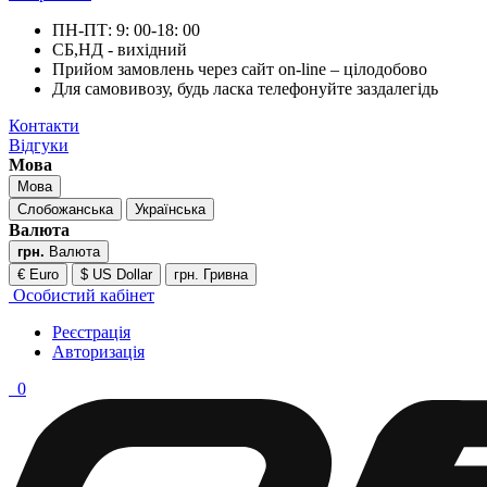
ПН-ПТ: 9: 00-18: 00
СБ,НД - вихідний
Прийом замовлень через сайт on-line – цілодобово
Для самовивозу, будь ласка телефонуйте заздалегідь
Контакти
Відгуки
Мова
Мова
Слобожанська
Українська
Валюта
грн.
Валюта
€ Euro
$ US Dollar
грн. Гривна
Особистий кабінет
Реєстрація
Авторизація
0