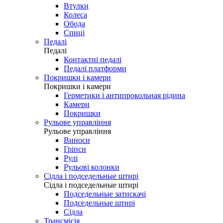
Втулки
Колеса
Обода
Спиці
Педалі
Педалі
Контактні педалі
Педалі платформи
Покришки і камери
Покришки і камери
Герметики і антипрокольная рідина
Камери
Покришки
Рульове управління
Рульове управління
Виноси
Гріпси
Рулі
Рульові колонки
Сідла і подседельные штирі
Сідла і подседельные штирі
Подседельные затискачі
Подседельные штирі
Сідла
Трансмісія