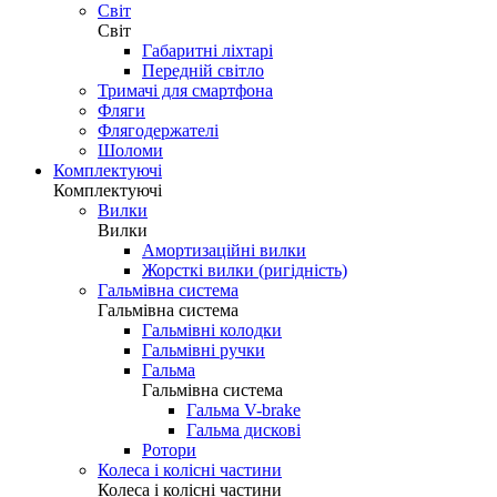
Світ
Світ
Габаритні ліхтарі
Передній світло
Тримачі для смартфона
Фляги
Флягодержателі
Шоломи
Комплектуючі
Комплектуючі
Вилки
Вилки
Амортизаційні вилки
Жорсткі вилки (ригідність)
Гальмівна система
Гальмівна система
Гальмівні колодки
Гальмівні ручки
Гальма
Гальмівна система
Гальма V-brake
Гальма дискові
Ротори
Колеса і колісні частини
Колеса і колісні частини