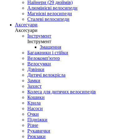
Найнери (29 дюймів)
Алюмінієві велосипеди
Магнієві велосипеди
Сталеві велосипеди
Аксесуари
Аксесуари
Інструмент
Інструмент
Змащення
Багажники і стійки
Велокомп'ютер
Велосумки
Дзвінки
Дитячі велокрісла
Замки
Захист
Колеса для дитячих велосипедів
Кошики
Крила
Насоси
Очки
Підніжки
Різне
Рукавички
Рюкзаки