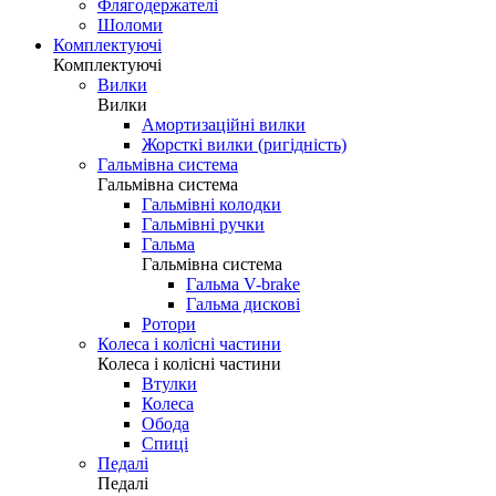
Флягодержателі
Шоломи
Комплектуючі
Комплектуючі
Вилки
Вилки
Амортизаційні вилки
Жорсткі вилки (ригідність)
Гальмівна система
Гальмівна система
Гальмівні колодки
Гальмівні ручки
Гальма
Гальмівна система
Гальма V-brake
Гальма дискові
Ротори
Колеса і колісні частини
Колеса і колісні частини
Втулки
Колеса
Обода
Спиці
Педалі
Педалі