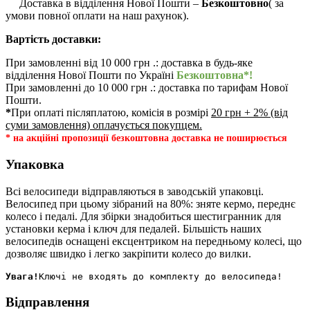
Доставка в відділення Нової Пошти –
Безкоштовно
( за
умови повної оплати на наш рахунок).
Вартість доставки:
При замовленні від 10 000 грн .: доставка в будь-яке
відділення Нової Пошти по Україні
Безкоштовна*!
При замовленні до 10 000 грн .: доставка по тарифам Нової
Пошти.
*
При оплаті післяплатою, комісія в розмірі
20 грн + 2% (від
суми замовлення) оплачується покупцем.
* на акційні пропозиції безкоштовна доставка не поширюється
Упаковка
Всі велосипеди відправляються в заводській упаковці.
Велосипед при цьому зібраний на 80%: зняте кермо, переднє
колесо і педалі. Для збірки знадобиться шестигранник для
установки керма і ключ для педалей. Більшість наших
велосипедів оснащені ексцентриком на передньому колесі, що
дозволяє швидко і легко закріпити колесо до вилки.
Увага!
Відправлення