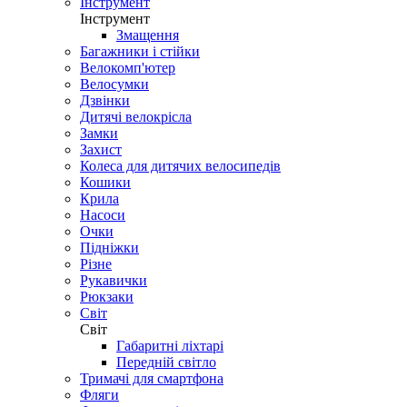
Інструмент
Інструмент
Змащення
Багажники і стійки
Велокомп'ютер
Велосумки
Дзвінки
Дитячі велокрісла
Замки
Захист
Колеса для дитячих велосипедів
Кошики
Крила
Насоси
Очки
Підніжки
Різне
Рукавички
Рюкзаки
Світ
Світ
Габаритні ліхтарі
Передній світло
Тримачі для смартфона
Фляги