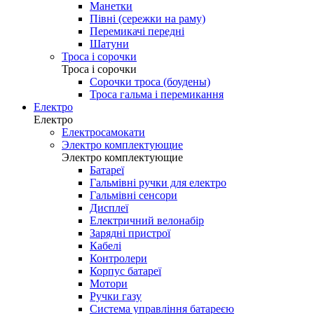
Манетки
Півні (сережки на раму)
Перемикачі передні
Шатуни
Троса і сорочки
Троса і сорочки
Сорочки троса (боудены)
Троса гальма і перемикання
Електро
Електро
Електросамокати
Электро комплектующие
Электро комплектующие
Батареї
Гальмівні ручки для електро
Гальмівні сенсори
Дисплеї
Електричний велонабір
Зарядні пристрої
Кабелі
Контролери
Корпус батареї
Мотори
Ручки газу
Система управління батареєю