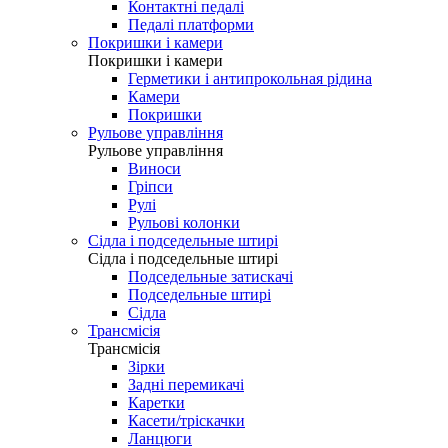
Контактні педалі
Педалі платформи
Покришки і камери
Покришки і камери
Герметики і антипрокольная рідина
Камери
Покришки
Рульове управління
Рульове управління
Виноси
Гріпси
Рулі
Рульові колонки
Сідла і подседельные штирі
Сідла і подседельные штирі
Подседельные затискачі
Подседельные штирі
Сідла
Трансмісія
Трансмісія
Зірки
Задні перемикачі
Каретки
Касети/тріскачки
Ланцюги