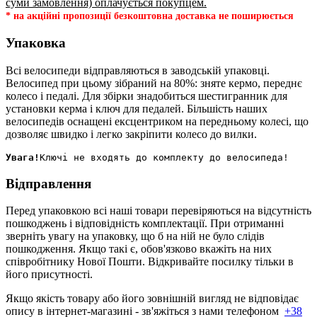
суми замовлення) оплачується покупцем.
* на акційні пропозиції безкоштовна доставка не поширюється
Упаковка
Всі велосипеди відправляються в заводській упаковці.
Велосипед при цьому зібраний на 80%: зняте кермо, переднє
колесо і педалі. Для збірки знадобиться шестигранник для
установки керма і ключ для педалей. Більшість наших
велосипедів оснащені ексцентриком на передньому колесі, що
дозволяє швидко і легко закріпити колесо до вилки.
Увага!
Відправлення
Перед упаковкою всі наші товари перевіряються на відсутність
пошкоджень і відповідність комплектації. При отриманні
зверніть увагу на упаковку, що б на ній не було слідів
пошкодження. Якщо такі є, обов'язково вкажіть на них
співробітнику Нової Пошти. Відкривайте посилку тільки в
його присутності.
Якщо якість товару або його зовнішній вигляд не відповідає
опису в інтернет-магазині - зв'яжіться з нами телефоном
+38