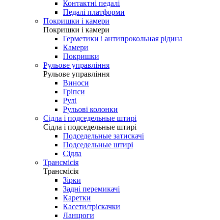
Контактні педалі
Педалі платформи
Покришки і камери
Покришки і камери
Герметики і антипрокольная рідина
Камери
Покришки
Рульове управління
Рульове управління
Виноси
Гріпси
Рулі
Рульові колонки
Сідла і подседельные штирі
Сідла і подседельные штирі
Подседельные затискачі
Подседельные штирі
Сідла
Трансмісія
Трансмісія
Зірки
Задні перемикачі
Каретки
Касети/тріскачки
Ланцюги