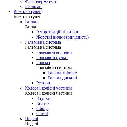
Флягодержателі
Шоломи
Комплектуючі
Комплектуючі
Вилки
Вилки
Амортизаційні вилки
Жорсткі вилки (ригідність)
Гальмівна система
Гальмівна система
Гальмівні колодки
Гальмівні ручки
Гальма
Гальмівна система
Гальма V-brake
Гальма дискові
Ротори
Колеса і колісні частини
Колеса і колісні частини
Втулки
Колеса
Обода
Спиці
Педалі
Педалі