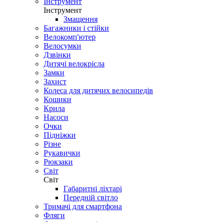
Інструмент
Інструмент
Змащення
Багажники і стійки
Велокомп'ютер
Велосумки
Дзвінки
Дитячі велокрісла
Замки
Захист
Колеса для дитячих велосипедів
Кошики
Крила
Насоси
Очки
Підніжки
Різне
Рукавички
Рюкзаки
Світ
Світ
Габаритні ліхтарі
Передній світло
Тримачі для смартфона
Фляги