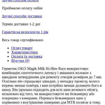
Зручні способи оплати
Приймаємо оплату online
Зручні способи доставки
Термін доставки 1-2 дні
Гарантія на велосипеди 1 рік
Весь товар сертифіковано
Огляд товару
Характеристики
Оплата та доставка
Відгуки (0)
Герметик OKO Magik Milk Hi-fibre Race використовує
комбінацію синтетичного латексу і змішаних волокон з
швидким затвердінням для ремонту отворів розміром до 7 мм.
Оскільки він спрацьовує швидше, у випадку проколу, колесо
втрачає менше повітря, і вам потрібно менше доливати його в
шину. Він ідеально підходить для всіх шин великого обсягу,
незалежно від того, чи використовуєте ви безкамерку або
покришки з камерами. Перевага безкамерних шин у
порівнянні з внутрішніми камерами для MTB полягає в тому,