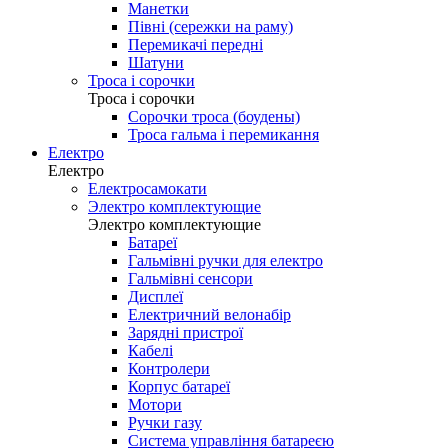
Манетки
Півні (сережки на раму)
Перемикачі передні
Шатуни
Троса і сорочки
Троса і сорочки
Сорочки троса (боудены)
Троса гальма і перемикання
Електро
Електро
Електросамокати
Электро комплектующие
Электро комплектующие
Батареї
Гальмівні ручки для електро
Гальмівні сенсори
Дисплеї
Електричний велонабір
Зарядні пристрої
Кабелі
Контролери
Корпус батареї
Мотори
Ручки газу
Система управління батареєю