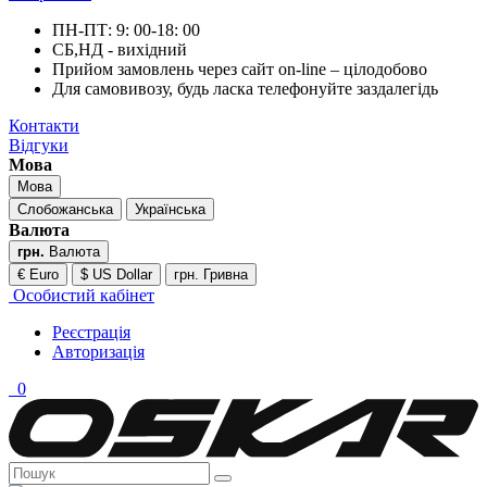
ПН-ПТ: 9: 00-18: 00
СБ,НД - вихідний
Прийом замовлень через сайт on-line – цілодобово
Для самовивозу, будь ласка телефонуйте заздалегідь
Контакти
Відгуки
Мова
Мова
Слобожанська
Українська
Валюта
грн.
Валюта
€ Euro
$ US Dollar
грн. Гривна
Особистий кабінет
Реєстрація
Авторизація
0