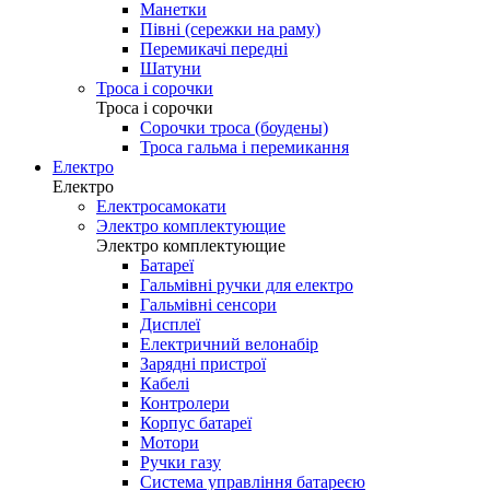
Манетки
Півні (сережки на раму)
Перемикачі передні
Шатуни
Троса і сорочки
Троса і сорочки
Сорочки троса (боудены)
Троса гальма і перемикання
Електро
Електро
Електросамокати
Электро комплектующие
Электро комплектующие
Батареї
Гальмівні ручки для електро
Гальмівні сенсори
Дисплеї
Електричний велонабір
Зарядні пристрої
Кабелі
Контролери
Корпус батареї
Мотори
Ручки газу
Система управління батареєю