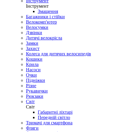
Інструмент
Інструмент
Змащення
Багажники і стійки
Велокомп'ютер
Велосумки
Дзвінки
Дитячі велокрісла
Замки
Захист
Колеса для дитячих велосипедів
Кошики
Крила
Насоси
Очки
Підніжки
Різне
Рукавички
Рюкзаки
Світ
Світ
Габаритні ліхтарі
Передній світло
Тримачі для смартфона
Фляги