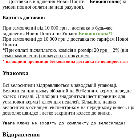
Доставка в відділення Нової Пошти –
Безкоштовно
( за
умови повної оплати на наш рахунок).
Вартість доставки:
При замовленні від 10 000 грн .: доставка в будь-яке
відділення Нової Пошти по Україні
Безкоштовна*!
При замовленні до 10 000 грн .: доставка по тарифам Нової
Пошти.
*
При оплаті післяплатою, комісія в розмірі
20 грн + 2% (від
суми замовлення) оплачується покупцем.
* на акційні пропозиції безкоштовна доставка не поширюється
Упаковка
Всі велосипеди відправляються в заводській упаковці.
Велосипед при цьому зібраний на 80%: зняте кермо, переднє
колесо і педалі. Для збірки знадобиться шестигранник для
установки керма і ключ для педалей. Більшість наших
велосипедів оснащені ексцентриком на передньому колесі, що
дозволяє швидко і легко закріпити колесо до вилки.
Увага!
Відправлення