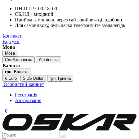
ПН-ПТ: 9: 00-18: 00
СБ,НД - вихідний
Прийом замовлень через сайт on-line – цілодобово
Для самовивозу, будь ласка телефонуйте заздалегідь
Контакти
Відгуки
Мова
Мова
Слобожанська
Українська
Валюта
грн.
Валюта
€ Euro
$ US Dollar
грн. Гривна
Особистий кабінет
Реєстрація
Авторизація
0