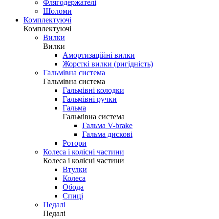
Флягодержателі
Шоломи
Комплектуючі
Комплектуючі
Вилки
Вилки
Амортизаційні вилки
Жорсткі вилки (ригідність)
Гальмівна система
Гальмівна система
Гальмівні колодки
Гальмівні ручки
Гальма
Гальмівна система
Гальма V-brake
Гальма дискові
Ротори
Колеса і колісні частини
Колеса і колісні частини
Втулки
Колеса
Обода
Спиці
Педалі
Педалі