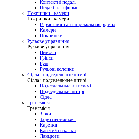
Контактні педалі
Педалі платформи
Покришки і камери
Покришки і камери
Герметики і антипрокольная рідина
Камери
Покришки
Рульове управління
Рульове управління
Виноси
Гріпси
Рулі
Рульові колонки
Сідла і подседельные штирі
Сідла і подседельные штирі
Подседельные затискачі
Подседельные штирі
Сідла
Трансмісія
Трансмісія
Зірки
Задні перемикачі
Каретки
Касети/тріскачки
Ланцюги