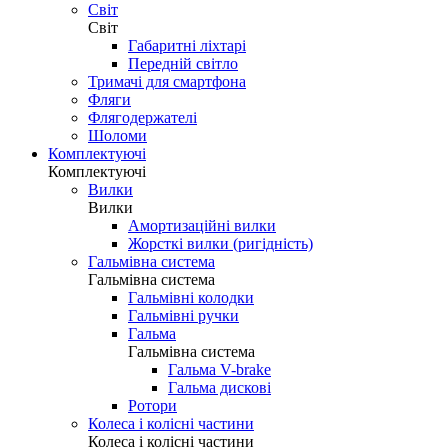
Світ
Світ
Габаритні ліхтарі
Передній світло
Тримачі для смартфона
Фляги
Флягодержателі
Шоломи
Комплектуючі
Комплектуючі
Вилки
Вилки
Амортизаційні вилки
Жорсткі вилки (ригідність)
Гальмівна система
Гальмівна система
Гальмівні колодки
Гальмівні ручки
Гальма
Гальмівна система
Гальма V-brake
Гальма дискові
Ротори
Колеса і колісні частини
Колеса і колісні частини