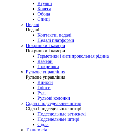
Втулки
Колеса
Обода
Спиці
Педалі
Педалі
Контактні педалі
Педалі платформи
Покришки і камери
Покришки і камери
Герметики і антипрокольная рідина
Камери
Покришки
Рульове управління
Рульове управління
Виноси
Гріпси
Рулі
Рульові колонки
Сідла і подседельные штирі
Сідла і подседельные штирі
Подседельные затискачі
Подседельные штирі
Сідла
Трансмісія