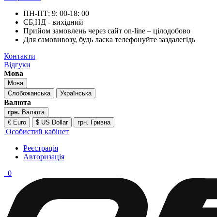
ПН-ПТ: 9: 00-18: 00
СБ,НД - вихідний
Прийом замовлень через сайт on-line – цілодобово
Для самовивозу, будь ласка телефонуйте заздалегідь
Контакти
Відгуки
Мова
Мова
Слобожанська
Українська
Валюта
грн.
Валюта
€ Euro
$ US Dollar
грн. Гривна
Особистий кабінет
Реєстрація
Авторизація
0