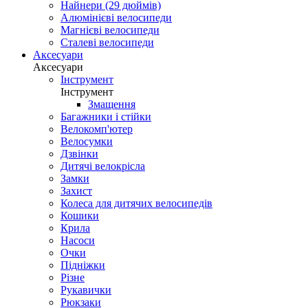
Найнери (29 дюймів)
Алюмінієві велосипеди
Магнієві велосипеди
Сталеві велосипеди
Аксесуари
Аксесуари
Інструмент
Інструмент
Змащення
Багажники і стійки
Велокомп'ютер
Велосумки
Дзвінки
Дитячі велокрісла
Замки
Захист
Колеса для дитячих велосипедів
Кошики
Крила
Насоси
Очки
Підніжки
Різне
Рукавички
Рюкзаки