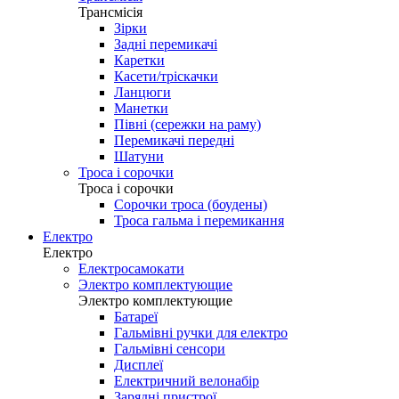
Трансмісія
Зірки
Задні перемикачі
Каретки
Касети/тріскачки
Ланцюги
Манетки
Півні (сережки на раму)
Перемикачі передні
Шатуни
Троса і сорочки
Троса і сорочки
Сорочки троса (боудены)
Троса гальма і перемикання
Електро
Електро
Електросамокати
Электро комплектующие
Электро комплектующие
Батареї
Гальмівні ручки для електро
Гальмівні сенсори
Дисплеї
Електричний велонабір
Зарядні пристрої