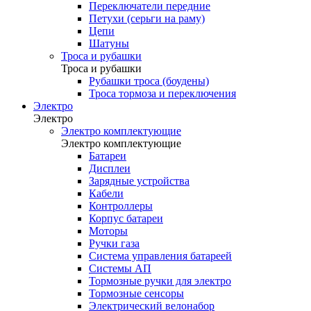
Переключатели передние
Петухи (серьги на раму)
Цепи
Шатуны
Троса и рубашки
Троса и рубашки
Рубашки троса (боудены)
Троса тормоза и переключения
Электро
Электро
Электро комплектующие
Электро комплектующие
Батареи
Дисплеи
Зарядные устройства
Кабели
Контроллеры
Корпус батареи
Моторы
Ручки газа
Система управления батареей
Системы АП
Тормозные ручки для электро
Тормозные сенсоры
Электрический велонабор