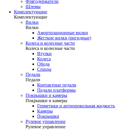
Флягодержатели
Шлемы
Комплектующие
Комплектующие
Вилки
Вилки
Амортизационные вилки
Жесткие вилки (ригидные)
Колеса и колесные части
Колеса и колесные части
Втулки
Колеса
Обода
Спицы
Педали
Педали
Контактные педали
Педали платформы
Покрышки и камеры
Покрышки и камеры
Герметики и антипрокольная жидкость
Камеры
Покрышки
Рулевое управление
Рулевое управление