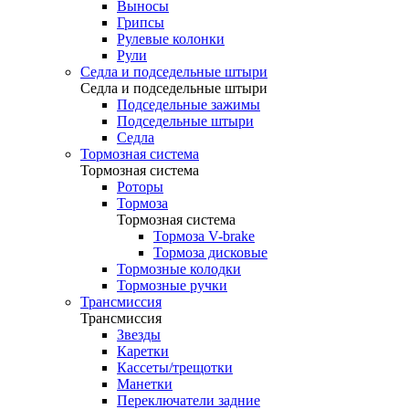
Выносы
Грипсы
Рулевые колонки
Рули
Седла и подседельные штыри
Седла и подседельные штыри
Подседельные зажимы
Подседельные штыри
Седла
Тормозная система
Тормозная система
Роторы
Тормоза
Тормозная система
Тормоза V-brake
Тормоза дисковые
Тормозные колодки
Тормозные ручки
Трансмиссия
Трансмиссия
Звезды
Каретки
Кассеты/трещотки
Манетки
Переключатели задние