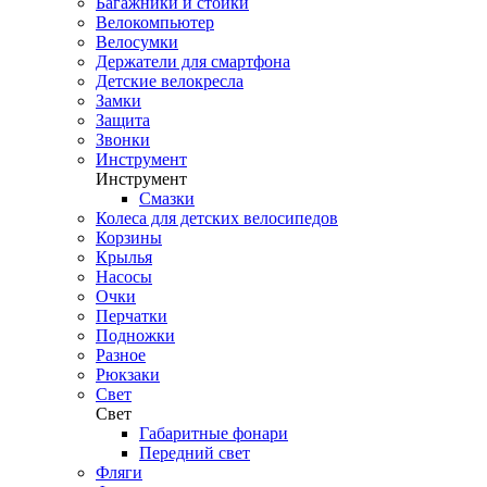
Багажники и стойки
Велокомпьютер
Велосумки
Держатели для смартфона
Детские велокресла
Замки
Защита
Звонки
Инструмент
Инструмент
Смазки
Колеса для детских велосипедов
Корзины
Крылья
Насосы
Очки
Перчатки
Подножки
Разное
Рюкзаки
Свет
Свет
Габаритные фонари
Передний свет
Фляги