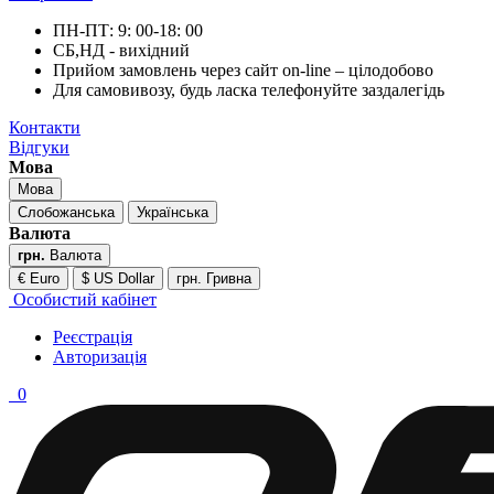
ПН-ПТ: 9: 00-18: 00
СБ,НД - вихідний
Прийом замовлень через сайт on-line – цілодобово
Для самовивозу, будь ласка телефонуйте заздалегідь
Контакти
Відгуки
Мова
Мова
Слобожанська
Українська
Валюта
грн.
Валюта
€ Euro
$ US Dollar
грн. Гривна
Особистий кабінет
Реєстрація
Авторизація
0