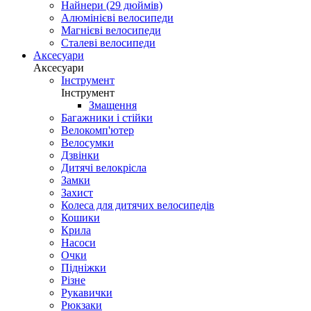
Найнери (29 дюймів)
Алюмінієві велосипеди
Магнієві велосипеди
Сталеві велосипеди
Аксесуари
Аксесуари
Інструмент
Інструмент
Змащення
Багажники і стійки
Велокомп'ютер
Велосумки
Дзвінки
Дитячі велокрісла
Замки
Захист
Колеса для дитячих велосипедів
Кошики
Крила
Насоси
Очки
Підніжки
Різне
Рукавички
Рюкзаки