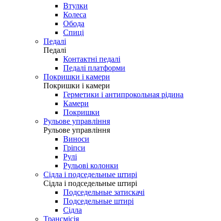
Втулки
Колеса
Обода
Спиці
Педалі
Педалі
Контактні педалі
Педалі платформи
Покришки і камери
Покришки і камери
Герметики і антипрокольная рідина
Камери
Покришки
Рульове управління
Рульове управління
Виноси
Гріпси
Рулі
Рульові колонки
Сідла і подседельные штирі
Сідла і подседельные штирі
Подседельные затискачі
Подседельные штирі
Сідла
Трансмісія