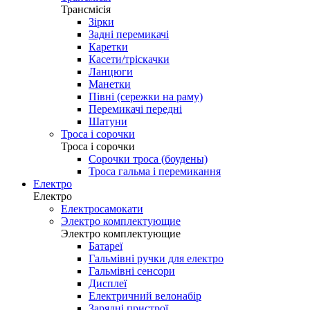
Трансмісія
Зірки
Задні перемикачі
Каретки
Касети/тріскачки
Ланцюги
Манетки
Півні (сережки на раму)
Перемикачі передні
Шатуни
Троса і сорочки
Троса і сорочки
Сорочки троса (боудены)
Троса гальма і перемикання
Електро
Електро
Електросамокати
Электро комплектующие
Электро комплектующие
Батареї
Гальмівні ручки для електро
Гальмівні сенсори
Дисплеї
Електричний велонабір
Зарядні пристрої