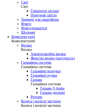
Світ
Світ
Габаритні ліхтарі
Передній світло
Тримачі для смартфона
Фляги
Флягодержателі
Шоломи
Комплектуючі
Комплектуючі
Вилки
Вилки
Амортизаційні вилки
Жорсткі вилки (ригідність)
Гальмівна система
Гальмівна система
Гальмівні колодки
Гальмівні ручки
Гальма
Гальмівна система
Гальма V-brake
Гальма дискові
Ротори
Колеса і колісні частини
Колеса і колісні частини