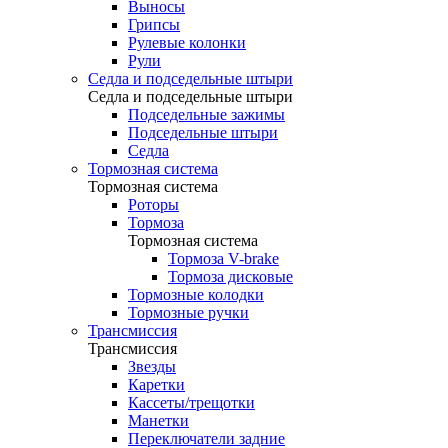
Выносы
Грипсы
Рулевые колонки
Рули
Седла и подседельные штыри
Седла и подседельные штыри
Подседельные зажимы
Подседельные штыри
Седла
Тормозная система
Тормозная система
Роторы
Тормоза
Тормозная система
Тормоза V-brake
Тормоза дисковые
Тормозные колодки
Тормозные ручки
Трансмиссия
Трансмиссия
Звезды
Каретки
Кассеты/трещотки
Манетки
Переключатели задние