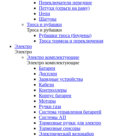
Переключатели передние
Петухи (серьги на раму)
Цепи
Шатуны
Троса и рубашки
Троса и рубашки
Рубашки троса (боудены)
Троса тормоза и переключения
Электро
Электро
Электро комплектующие
Электро комплектующие
Батареи
Дисплеи
Зарядные устройства
Кабели
Контроллеры
Корпус батареи
Моторы
Ручки газа
Система управления батареей
Системы АП
Тормозные ручки для электро
Тормозные сенсоры
Электрический велонабор