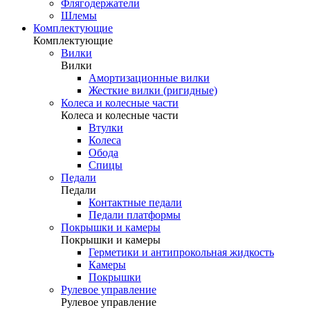
Флягодержатели
Шлемы
Комплектующие
Комплектующие
Вилки
Вилки
Амортизационные вилки
Жесткие вилки (ригидные)
Колеса и колесные части
Колеса и колесные части
Втулки
Колеса
Обода
Спицы
Педали
Педали
Контактные педали
Педали платформы
Покрышки и камеры
Покрышки и камеры
Герметики и антипрокольная жидкость
Камеры
Покрышки
Рулевое управление
Рулевое управление