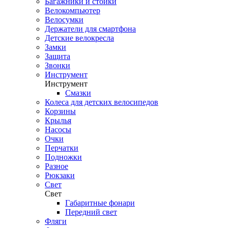
Багажники и стойки
Велокомпьютер
Велосумки
Держатели для смартфона
Детские велокресла
Замки
Защита
Звонки
Инструмент
Инструмент
Смазки
Колеса для детских велосипедов
Корзины
Крылья
Насосы
Очки
Перчатки
Подножки
Разное
Рюкзаки
Свет
Свет
Габаритные фонари
Передний свет
Фляги