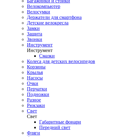
Багажники и стойки
Велокомпьютер
Велосумки
Держатели для смартфона
Детские велокресла
Замки
Защита
Звонки
Инструмент
Инструмент
Смазки
Колеса для детских велосипедов
Корзины
Крылья
Насосы
Очки
Перчатки
Подножки
Разное
Рюкзаки
Свет
Свет
Габаритные фонари
Передний свет
Фляги