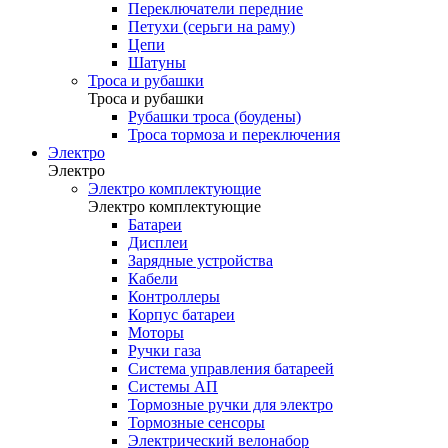
Переключатели передние
Петухи (серьги на раму)
Цепи
Шатуны
Троса и рубашки
Троса и рубашки
Рубашки троса (боудены)
Троса тормоза и переключения
Электро
Электро
Электро комплектующие
Электро комплектующие
Батареи
Дисплеи
Зарядные устройства
Кабели
Контроллеры
Корпус батареи
Моторы
Ручки газа
Система управления батареей
Системы АП
Тормозные ручки для электро
Тормозные сенсоры
Электрический велонабор