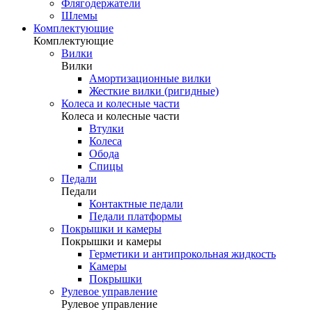
Флягодержатели
Шлемы
Комплектующие
Комплектующие
Вилки
Вилки
Амортизационные вилки
Жесткие вилки (ригидные)
Колеса и колесные части
Колеса и колесные части
Втулки
Колеса
Обода
Спицы
Педали
Педали
Контактные педали
Педали платформы
Покрышки и камеры
Покрышки и камеры
Герметики и антипрокольная жидкость
Камеры
Покрышки
Рулевое управление
Рулевое управление