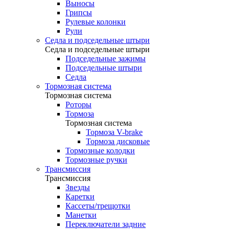
Выносы
Грипсы
Рулевые колонки
Рули
Седла и подседельные штыри
Седла и подседельные штыри
Подседельные зажимы
Подседельные штыри
Седла
Тормозная система
Тормозная система
Роторы
Тормоза
Тормозная система
Тормоза V-brake
Тормоза дисковые
Тормозные колодки
Тормозные ручки
Трансмиссия
Трансмиссия
Звезды
Каретки
Кассеты/трещотки
Манетки
Переключатели задние