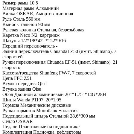
Размер рамы
10,5
Материал рамы
Алюминий
Вилка
OSKAR, Амортизационная
Руль
Сталь 560 мм
Вынос
Стальной 90 мм
Рулевая колонка
Стальная, безрезьбовая
Каретка
Neco N2, картридж
Шатуны
1/2*1/8*42T*152*9/16
Передний переключатель
-
Задний переключатель
ChuandaTZ50 (имит. Shimano), 7
скоростей
Ручки переключения
Chuanda EF-51 (имит. Shimano), 21
скорость
Кассета/трещетка
Shunfeng FW-7, 7 скоростей
Цепь
FFC Z51
Втулка передняя
Qisu
Втулка задняя
Qisu
Обод
Двойной алюминиевый 20"*1.75"*14G*28H
Шины
Wanda P1197, 20*1,95
Тормоза
Механические дисковые
Ручки тормозов
Моноблок +пластик
Подсидельный штырь
Стальной 28,6*300 мм
Седло
OSKAR
Педали
Пластиковые на подшипнике
Комплектация
Подножка, рефлекторы