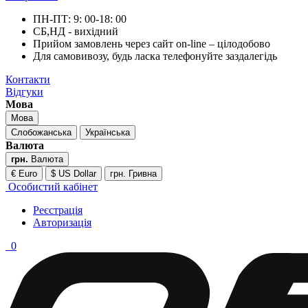
ПН-ПТ: 9: 00-18: 00
СБ,НД - вихідний
Прийом замовлень через сайт on-line – цілодобово
Для самовивозу, будь ласка телефонуйте заздалегідь
Контакти
Відгуки
Мова
Мова
Слобожанська
Українська
Валюта
грн.
Валюта
€ Euro
$ US Dollar
грн. Гривна
Особистий кабінет
Реєстрація
Авторизація
0