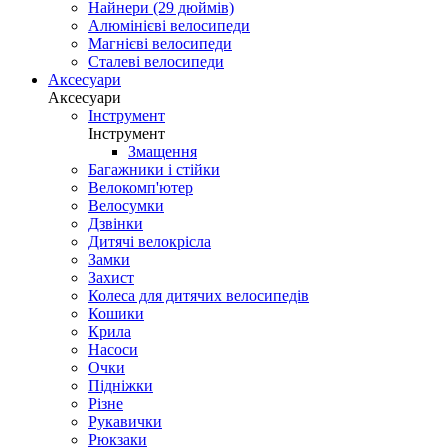
Найнери (29 дюймів)
Алюмінієві велосипеди
Магнієві велосипеди
Сталеві велосипеди
Аксесуари
Аксесуари
Інструмент
Інструмент
Змащення
Багажники і стійки
Велокомп'ютер
Велосумки
Дзвінки
Дитячі велокрісла
Замки
Захист
Колеса для дитячих велосипедів
Кошики
Крила
Насоси
Очки
Підніжки
Різне
Рукавички
Рюкзаки