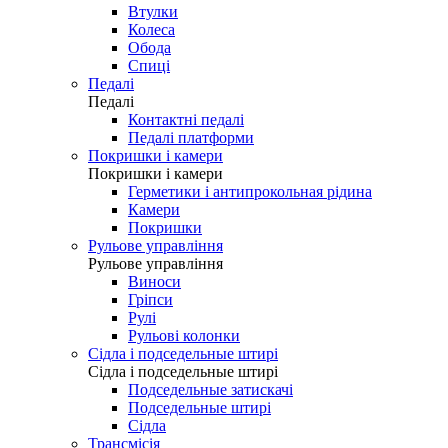
Втулки
Колеса
Обода
Спиці
Педалі
Педалі
Контактні педалі
Педалі платформи
Покришки і камери
Покришки і камери
Герметики і антипрокольная рідина
Камери
Покришки
Рульове управління
Рульове управління
Виноси
Гріпси
Рулі
Рульові колонки
Сідла і подседельные штирі
Сідла і подседельные штирі
Подседельные затискачі
Подседельные штирі
Сідла
Трансмісія