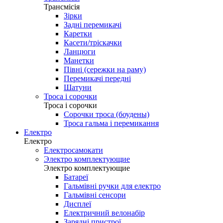
Трансмісія
Зірки
Задні перемикачі
Каретки
Касети/тріскачки
Ланцюги
Манетки
Півні (сережки на раму)
Перемикачі передні
Шатуни
Троса і сорочки
Троса і сорочки
Сорочки троса (боудены)
Троса гальма і перемикання
Електро
Електро
Електросамокати
Электро комплектующие
Электро комплектующие
Батареї
Гальмівні ручки для електро
Гальмівні сенсори
Дисплеї
Електричний велонабір
Зарядні пристрої