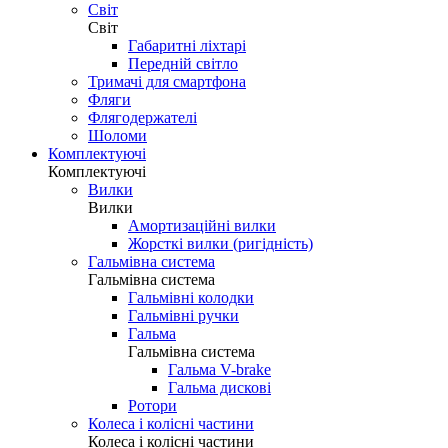
Світ
Світ
Габаритні ліхтарі
Передній світло
Тримачі для смартфона
Фляги
Флягодержателі
Шоломи
Комплектуючі
Комплектуючі
Вилки
Вилки
Амортизаційні вилки
Жорсткі вилки (ригідність)
Гальмівна система
Гальмівна система
Гальмівні колодки
Гальмівні ручки
Гальма
Гальмівна система
Гальма V-brake
Гальма дискові
Ротори
Колеса і колісні частини
Колеса і колісні частини