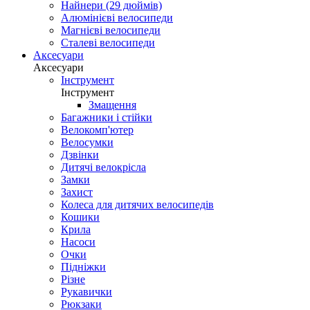
Найнери (29 дюймів)
Алюмінієві велосипеди
Магнієві велосипеди
Сталеві велосипеди
Аксесуари
Аксесуари
Інструмент
Інструмент
Змащення
Багажники і стійки
Велокомп'ютер
Велосумки
Дзвінки
Дитячі велокрісла
Замки
Захист
Колеса для дитячих велосипедів
Кошики
Крила
Насоси
Очки
Підніжки
Різне
Рукавички
Рюкзаки