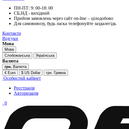
ПН-ПТ: 9: 00-18: 00
СБ,НД - вихідний
Прийом замовлень через сайт on-line – цілодобово
Для самовивозу, будь ласка телефонуйте заздалегідь
Контакти
Відгуки
Мова
Мова
Слобожанська
Українська
Валюта
грн.
Валюта
€ Euro
$ US Dollar
грн. Гривна
Особистий кабінет
Реєстрація
Авторизація
0