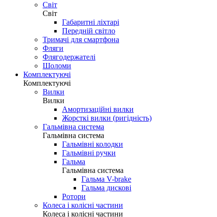
Світ
Світ
Габаритні ліхтарі
Передній світло
Тримачі для смартфона
Фляги
Флягодержателі
Шоломи
Комплектуючі
Комплектуючі
Вилки
Вилки
Амортизаційні вилки
Жорсткі вилки (ригідність)
Гальмівна система
Гальмівна система
Гальмівні колодки
Гальмівні ручки
Гальма
Гальмівна система
Гальма V-brake
Гальма дискові
Ротори
Колеса і колісні частини
Колеса і колісні частини