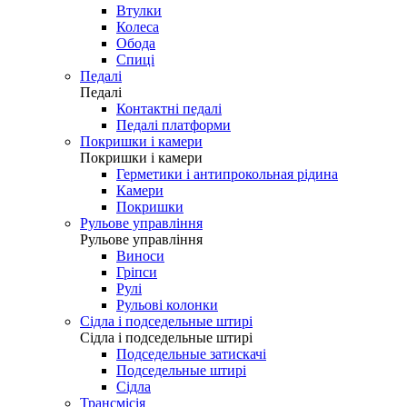
Втулки
Колеса
Обода
Спиці
Педалі
Педалі
Контактні педалі
Педалі платформи
Покришки і камери
Покришки і камери
Герметики і антипрокольная рідина
Камери
Покришки
Рульове управління
Рульове управління
Виноси
Гріпси
Рулі
Рульові колонки
Сідла і подседельные штирі
Сідла і подседельные штирі
Подседельные затискачі
Подседельные штирі
Сідла
Трансмісія