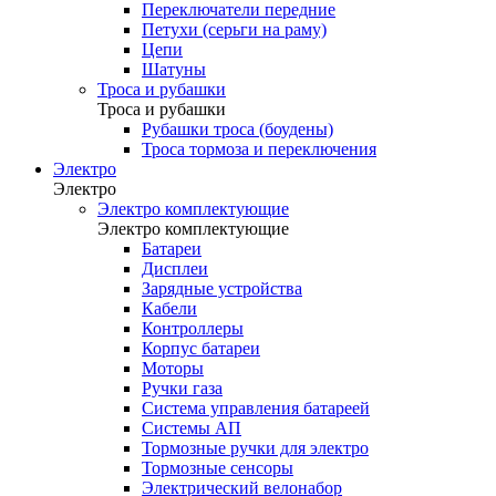
Переключатели передние
Петухи (серьги на раму)
Цепи
Шатуны
Троса и рубашки
Троса и рубашки
Рубашки троса (боудены)
Троса тормоза и переключения
Электро
Электро
Электро комплектующие
Электро комплектующие
Батареи
Дисплеи
Зарядные устройства
Кабели
Контроллеры
Корпус батареи
Моторы
Ручки газа
Система управления батареей
Системы АП
Тормозные ручки для электро
Тормозные сенсоры
Электрический велонабор