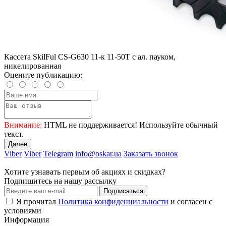
Кассета SkilFul CS-G630 11-к 11-50T c ал. пауком,
никелированная
Оцените публикацию:
Внимание:
HTML не поддерживается! Используйте обычный
текст.
Далее
Viber
Viber
Telegram
info@oskar.ua
Заказать звонок
Хотите узнавать первым об акциях и скидках?
Подпишитесь на нашу рассылку
Подписаться
Я прочитал
Политика конфиденциальности
и согласен с
условиями
Информация