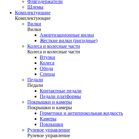
Флягодержатели
Шлемы
Комплектующие
Комплектующие
Вилки
Вилки
Амортизационные вилки
Жесткие вилки (ригидные)
Колеса и колесные части
Колеса и колесные части
Втулки
Колеса
Обода
Спицы
Педали
Педали
Контактные педали
Педали платформы
Покрышки и камеры
Покрышки и камеры
Герметики и антипрокольная жидкость
Камеры
Покрышки
Рулевое управление
Рулевое управление