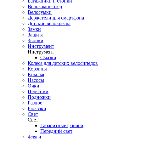
Багажники и стойки
Велокомпьютер
Велосумки
Держатели для смартфона
Детские велокресла
Замки
Защита
Звонки
Инструмент
Инструмент
Смазки
Колеса для детских велосипедов
Корзины
Крылья
Насосы
Очки
Перчатки
Подножки
Разное
Рюкзаки
Свет
Свет
Габаритные фонари
Передний свет
Фляги