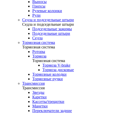
Выносы
Грипсы
Рулевые колонки
Рули
Седла и подседельные штыри
Седла и подседельные штыри
Подседельные зажимы
Подседельные штыри
Седла
Тормозная система
Тормозная система
Роторы
Тормоза
Тормозная система
Тормоза V-brake
Тормоза дисковые
Тормозные колодки
Тормозные ручки
Трансмиссия
Трансмиссия
Звезды
Каретки
Кассеты/трещотки
Манетки
Переключатели задние