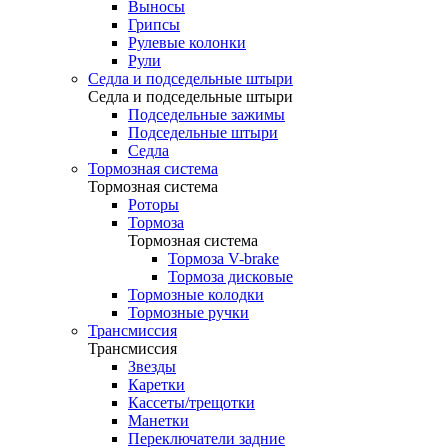
Выносы
Грипсы
Рулевые колонки
Рули
Седла и подседельные штыри
Седла и подседельные штыри
Подседельные зажимы
Подседельные штыри
Седла
Тормозная система
Тормозная система
Роторы
Тормоза
Тормозная система
Тормоза V-brake
Тормоза дисковые
Тормозные колодки
Тормозные ручки
Трансмиссия
Трансмиссия
Звезды
Каретки
Кассеты/трещотки
Манетки
Переключатели задние