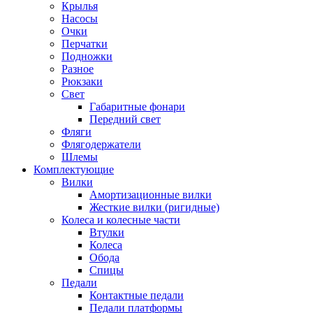
Крылья
Насосы
Очки
Перчатки
Подножки
Разное
Рюкзаки
Свет
Габаритные фонари
Передний свет
Фляги
Флягодержатели
Шлемы
Комплектующие
Вилки
Амортизационные вилки
Жесткие вилки (ригидные)
Колеса и колесные части
Втулки
Колеса
Обода
Спицы
Педали
Контактные педали
Педали платформы