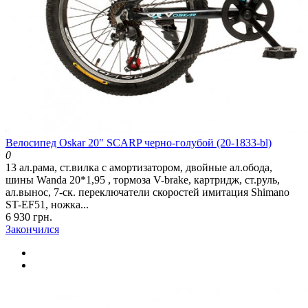
Велосипед Oskar 20" SCARP черно-голубой (20-1833-bl)
0
13 ал.рама, ст.вилка с амортизатором, двойные ал.обода,
шины Wanda 20*1,95 , тормоза V-brake, картридж, ст.руль,
ал.вынос, 7-ск. переключатели скоростей имитация Shimano
ST-EF51, ножка...
6 930 грн.
Закончился