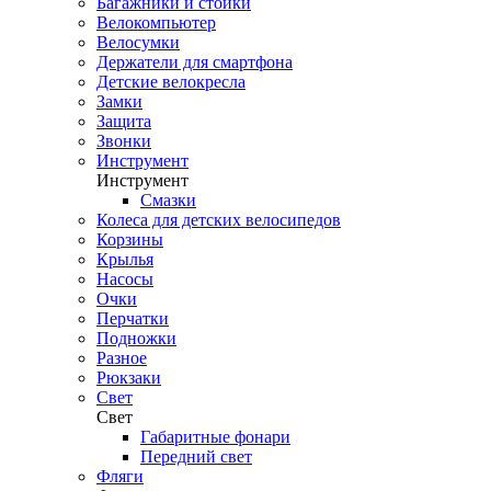
Багажники и стойки
Велокомпьютер
Велосумки
Держатели для смартфона
Детские велокресла
Замки
Защита
Звонки
Инструмент
Инструмент
Смазки
Колеса для детских велосипедов
Корзины
Крылья
Насосы
Очки
Перчатки
Подножки
Разное
Рюкзаки
Свет
Свет
Габаритные фонари
Передний свет
Фляги