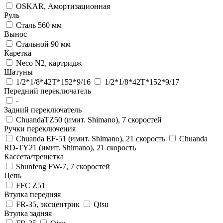
OSKAR, Амортизационная
Руль
Сталь 560 мм
Вынос
Стальной 90 мм
Каретка
Neco N2, картридж
Шатуны
1/2*1/8*42T*152*9/16
1/2*1/8*42T*152*9/17
Передний переключатель
-
Задний переключатель
ChuandaTZ50 (имит. Shimano), 7 скоростей
Ручки переключения
Chuanda EF-51 (имит. Shimano), 21 скорость
Chuanda
RD-TY21 (имит. Shimano), 21 скорость
Кассета/трещетка
Shunfeng FW-7, 7 скоростей
Цепь
FFC Z51
Втулка передняя
FR-35, эксцентрик
Qisu
Втулка задняя