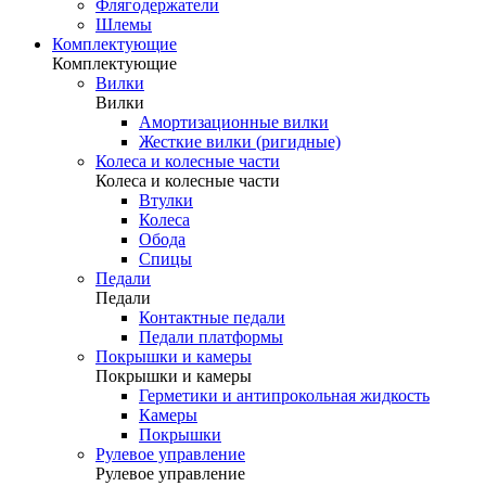
Флягодержатели
Шлемы
Комплектующие
Комплектующие
Вилки
Вилки
Амортизационные вилки
Жесткие вилки (ригидные)
Колеса и колесные части
Колеса и колесные части
Втулки
Колеса
Обода
Спицы
Педали
Педали
Контактные педали
Педали платформы
Покрышки и камеры
Покрышки и камеры
Герметики и антипрокольная жидкость
Камеры
Покрышки
Рулевое управление
Рулевое управление