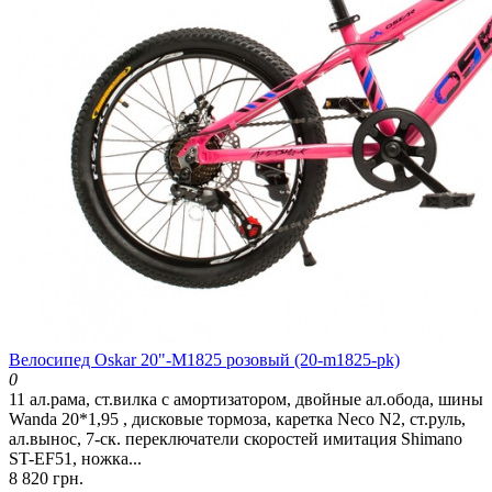
Велосипед Oskar 20"-M1825 розовый (20-m1825-pk)
0
11 ал.рама, ст.вилка с амортизатором, двойные ал.обода, шины
Wanda 20*1,95 , дисковые тормоза, каретка Neco N2, ст.руль,
ал.вынос, 7-ск. переключатели скоростей имитация Shimano
ST-EF51, ножка...
8 820 грн.