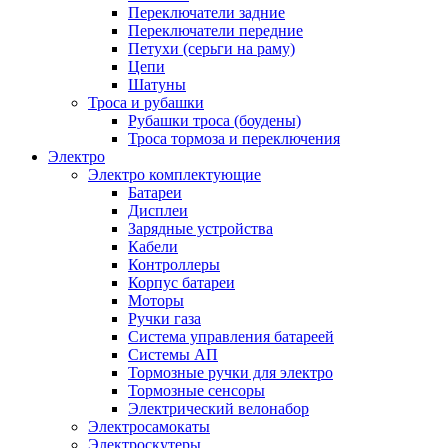
Переключатели задние
Переключатели передние
Петухи (серьги на раму)
Цепи
Шатуны
Троса и рубашки
Рубашки троса (боудены)
Троса тормоза и переключения
Электро
Электро комплектующие
Батареи
Дисплеи
Зарядные устройства
Кабели
Контроллеры
Корпус батареи
Моторы
Ручки газа
Система управления батареей
Системы АП
Тормозные ручки для электро
Тормозные сенсоры
Электрический велонабор
Электросамокаты
Электроскутеры