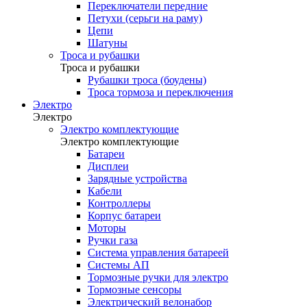
Переключатели передние
Петухи (серьги на раму)
Цепи
Шатуны
Троса и рубашки
Троса и рубашки
Рубашки троса (боудены)
Троса тормоза и переключения
Электро
Электро
Электро комплектующие
Электро комплектующие
Батареи
Дисплеи
Зарядные устройства
Кабели
Контроллеры
Корпус батареи
Моторы
Ручки газа
Система управления батареей
Системы АП
Тормозные ручки для электро
Тормозные сенсоры
Электрический велонабор