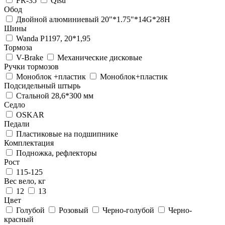
FR-35
Qisu
Обод
Двойной алюминиевый 20"*1.75"*14G*28H
Шины
Wanda P1197, 20*1,95
Тормоза
V-Brake
Механические дисковые
Ручки тормозов
Моноблок +пластик
Моноблок+пластик
Подсидельный штырь
Стальной 28,6*300 мм
Седло
OSKAR
Педали
Пластиковые на подшипнике
Комплектация
Подножка, рефлекторы
Рост
115-125
Вес вело, кг
12
13
Цвет
Голубой
Розовый
Черно-голубой
Черно-
красный