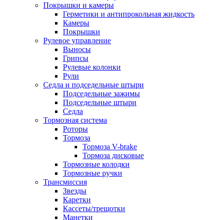
Покрышки и камеры
Герметики и антипрокольная жидкость
Камеры
Покрышки
Рулевое управление
Выносы
Грипсы
Рулевые колонки
Рули
Седла и подседельные штыри
Подседельные зажимы
Подседельные штыри
Седла
Тормозная система
Роторы
Тормоза
Тормоза V-brake
Тормоза дисковые
Тормозные колодки
Тормозные ручки
Трансмиссия
Звезды
Каретки
Кассеты/трещотки
Манетки