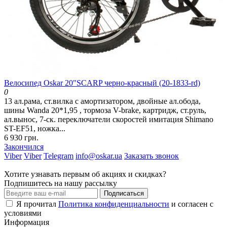
Велосипед Oskar 20"SCARP черно-красный (20-1833-rd)
0
13 ал.рама, ст.вилка с амортизатором, двойные ал.обода,
шины Wanda 20*1,95 , тормоза V-brake, картридж, ст.руль,
ал.вынос, 7-ск. переключатели скоростей имитация Shimano
ST-EF51, ножка...
6 930 грн.
Закончился
Viber
Viber
Telegram
info@oskar.ua
Заказать звонок
Хотите узнавать первым об акциях и скидках?
Подпишитесь на нашу рассылку
Подписаться
Я прочитал
Политика конфиденциальности
и согласен с
условиями
Информация