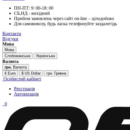
ПН-ПТ: 9: 00-18: 00
СБ,НД - вихідний
Прийом замовлень через сайт on-line – цілодобово
Для самовивозу, будь ласка телефонуйте заздалегідь
Контакти
Відгуки
Мова
Мова
Слобожанська
Українська
Валюта
грн.
Валюта
€ Euro
$ US Dollar
грн. Гривна
Особистий кабінет
Реєстрація
Авторизація
0