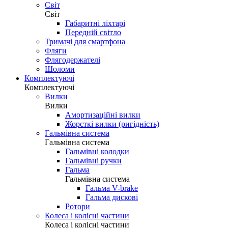
Світ
Світ
Габаритні ліхтарі
Передній світло
Тримачі для смартфона
Фляги
Флягодержателі
Шоломи
Комплектуючі
Комплектуючі
Вилки
Вилки
Амортизаційні вилки
Жорсткі вилки (ригідність)
Гальмівна система
Гальмівна система
Гальмівні колодки
Гальмівні ручки
Гальма
Гальмівна система
Гальма V-brake
Гальма дискові
Ротори
Колеса і колісні частини
Колеса і колісні частини