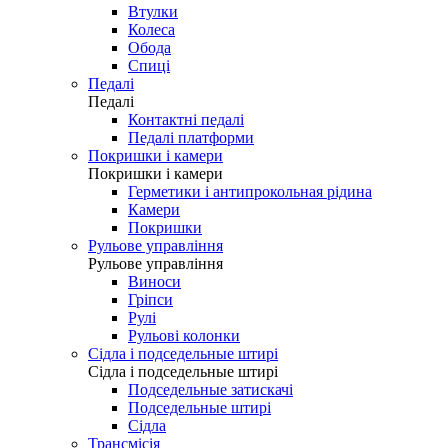
Втулки
Колеса
Обода
Спиці
Педалі
Педалі
Контактні педалі
Педалі платформи
Покришки і камери
Покришки і камери
Герметики і антипрокольная рідина
Камери
Покришки
Рульове управління
Рульове управління
Виноси
Гріпси
Рулі
Рульові колонки
Сідла і подседельные штирі
Сідла і подседельные штирі
Подседельные затискачі
Подседельные штирі
Сідла
Трансмісія