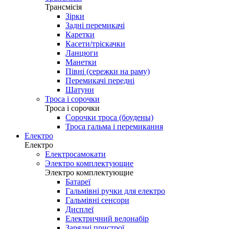
Трансмісія
Зірки
Задні перемикачі
Каретки
Касети/тріскачки
Ланцюги
Манетки
Півні (сережки на раму)
Перемикачі передні
Шатуни
Троса і сорочки
Троса і сорочки
Сорочки троса (боудены)
Троса гальма і перемикання
Електро
Електро
Електросамокати
Электро комплектующие
Электро комплектующие
Батареї
Гальмівні ручки для електро
Гальмівні сенсори
Дисплеї
Електричний велонабір
Зарядні пристрої