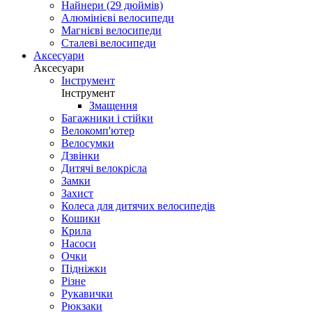
Найнери (29 дюймів)
Алюмінієві велосипеди
Магнієві велосипеди
Сталеві велосипеди
Аксесуари
Аксесуари
Інструмент
Інструмент
Змащення
Багажники і стійки
Велокомп'ютер
Велосумки
Дзвінки
Дитячі велокрісла
Замки
Захист
Колеса для дитячих велосипедів
Кошики
Крила
Насоси
Очки
Підніжки
Різне
Рукавички
Рюкзаки