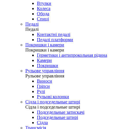
Втулки
Колеса
Обода
Спиці
Педалі
Педалі
Контактні педалі
Педалі платформи
Покришки і камери
Покришки і камери
Герметики і антипрокольная рідина
Камери
Покришки
Рульове управління
Рульове управління
Виноси
Гріпси
Рулі
Рульові колонки
Сідла і подседельные штирі
Сідла і подседельные штирі
Подседельные затискачі
Подседельные штирі
Сідла
Трансмісія