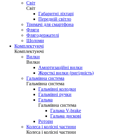
Світ
Світ
Габаритні ліхтарі
Передній світло
Тримачі для смартфона
Фляги
Флягодержателі
Шоломи
Комплектуючі
Комплектуючі
Вилки
Вилки
Амортизаційні вилки
Жорсткі вилки (ригідність)
Гальмівна система
Гальмівна система
Гальмівні колодки
Гальмівні ручки
Гальма
Гальмівна система
Гальма V-brake
Гальма дискові
Ротори
Колеса і колісні частини
Колеса і колісні частини