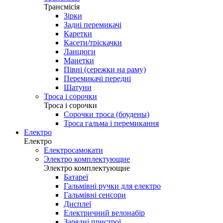
Трансмісія
Зірки
Задні перемикачі
Каретки
Касети/тріскачки
Ланцюги
Манетки
Півні (сережки на раму)
Перемикачі передні
Шатуни
Троса і сорочки
Троса і сорочки
Сорочки троса (боудены)
Троса гальма і перемикання
Електро
Електро
Електросамокати
Электро комплектующие
Электро комплектующие
Батареї
Гальмівні ручки для електро
Гальмівні сенсори
Дисплеї
Електричний велонабір
Зарядні пристрої