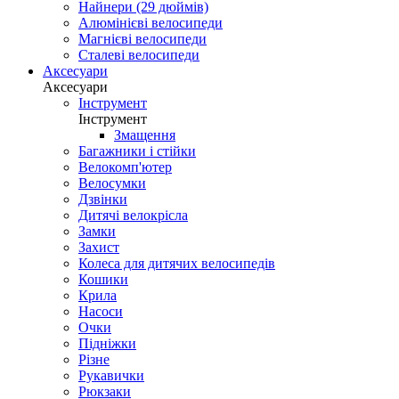
Найнери (29 дюймів)
Алюмінієві велосипеди
Магнієві велосипеди
Сталеві велосипеди
Аксесуари
Аксесуари
Інструмент
Інструмент
Змащення
Багажники і стійки
Велокомп'ютер
Велосумки
Дзвінки
Дитячі велокрісла
Замки
Захист
Колеса для дитячих велосипедів
Кошики
Крила
Насоси
Очки
Підніжки
Різне
Рукавички
Рюкзаки