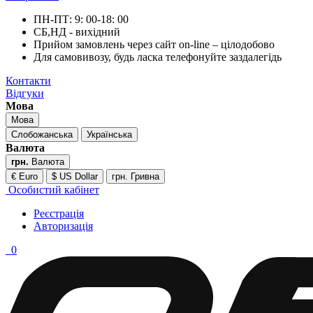
ПН-ПТ: 9: 00-18: 00
СБ,НД - вихідний
Прийом замовлень через сайт on-line – цілодобово
Для самовивозу, будь ласка телефонуйте заздалегідь
Контакти
Відгуки
Мова
Мова
Слобожанська
Українська
Валюта
грн.
Валюта
€ Euro
$ US Dollar
грн. Гривна
Особистий кабінет
Реєстрація
Авторизація
0