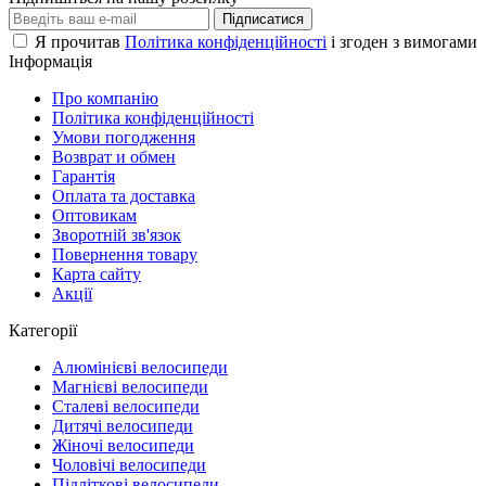
Підписатися
Я прочитав
Політика конфіденційності
і згоден з вимогами
Інформація
Про компанію
Політика конфіденційності
Умови погодження
Возврат и обмен
Гарантія
Оплата та доставка
Оптовикам
Зворотній зв'язок
Повернення товару
Карта сайту
Акції
Категорії
Алюмінієві велосипеди
Магнієві велосипеди
Сталеві велосипеди
Дитячі велосипеди
Жіночі велосипеди
Чоловічі велосипеди
Підліткові велосипеди