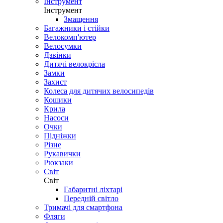
Інструмент
Інструмент
Змащення
Багажники і стійки
Велокомп'ютер
Велосумки
Дзвінки
Дитячі велокрісла
Замки
Захист
Колеса для дитячих велосипедів
Кошики
Крила
Насоси
Очки
Підніжки
Різне
Рукавички
Рюкзаки
Світ
Світ
Габаритні ліхтарі
Передній світло
Тримачі для смартфона
Фляги