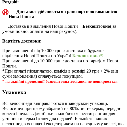
Роздріб:
Доставка здійснюється транспортною компанією
Нова Пошта
Доставка в відділення Нової Пошти –
Безкоштовно
( за
умови повної оплати на наш рахунок).
Вартість доставки:
При замовленні від 10 000 грн .: доставка в будь-яке
відділення Нової Пошти по Україні
Безкоштовна*!
При замовленні до 10 000 грн .: доставка по тарифам Нової
Пошти.
*
При оплаті післяплатою, комісія в розмірі
20 грн + 2% (від
суми замовлення) оплачується покупцем.
* на акційні пропозиції безкоштовна доставка не поширюється
Упаковка
Всі велосипеди відправляються в заводській упаковці.
Велосипед при цьому зібраний на 80%: зняте кермо, переднє
колесо і педалі. Для збірки знадобиться шестигранник для
установки керма і ключ для педалей. Більшість наших
велосипедів оснащені ексцентриком на передньому колесі, що