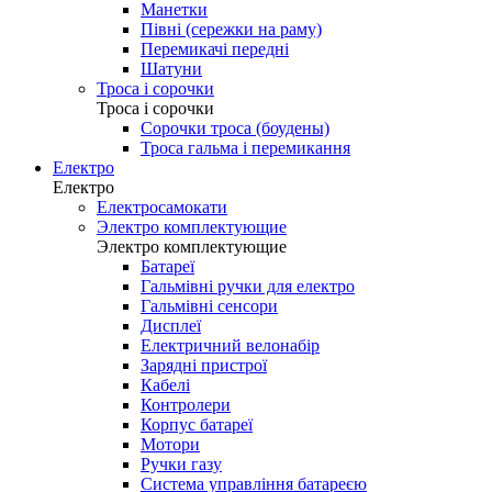
Манетки
Півні (сережки на раму)
Перемикачі передні
Шатуни
Троса і сорочки
Троса і сорочки
Сорочки троса (боудены)
Троса гальма і перемикання
Електро
Електро
Електросамокати
Электро комплектующие
Электро комплектующие
Батареї
Гальмівні ручки для електро
Гальмівні сенсори
Дисплеї
Електричний велонабір
Зарядні пристрої
Кабелі
Контролери
Корпус батареї
Мотори
Ручки газу
Система управління батареєю