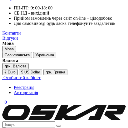
ПН-ПТ: 9: 00-18: 00
СБ,НД - вихідний
Прийом замовлень через сайт on-line – цілодобово
Для самовивозу, будь ласка телефонуйте заздалегідь
Контакти
Відгуки
Мова
Мова
Слобожанська
Українська
Валюта
грн.
Валюта
€ Euro
$ US Dollar
грн. Гривна
Особистий кабінет
Реєстрація
Авторизація
0