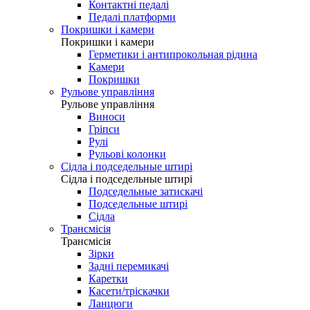
Контактні педалі
Педалі платформи
Покришки і камери
Покришки і камери
Герметики і антипрокольная рідина
Камери
Покришки
Рульове управління
Рульове управління
Виноси
Гріпси
Рулі
Рульові колонки
Сідла і подседельные штирі
Сідла і подседельные штирі
Подседельные затискачі
Подседельные штирі
Сідла
Трансмісія
Трансмісія
Зірки
Задні перемикачі
Каретки
Касети/тріскачки
Ланцюги