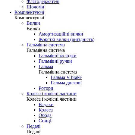
Флягодержателі
Шоломи
Комплектуючі
Комплектуючі
Вилки
Вилки
Амортизаційні вилки
Жорсткі вилки (ригідність)
Гальмівна система
Гальмівна система
Гальмівні колодки
Гальмівні ручки
Гальма
Гальмівна система
Гальма V-brake
Гальма дискові
Ротори
Колеса і колісні частини
Колеса і колісні частини
Втулки
Колеса
Обода
Спиці
Педалі
Педалі