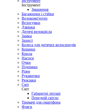
Інструмент
Інструмент
Змащення
Багажники і стійки
Велокомп'ютер
Велосумки
Дзвінки
Дитячі велокрісла
Замки
Захист
Колеса для дитячих велосипедів
Кошики
Крила
Насоси
Очки
Підніжки
Різне
Рукавички
Рюкзаки
Світ
Світ
Габаритні ліхтарі
Передній світло
Тримачі для смартфона
Фляги