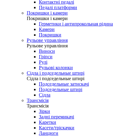
Контактні педалі
Педалі платформи
Покришки і камери
Покришки і камери
Герметики і антипрокольная рідина
Камери
Покришки
Рульове управління
Рульове управління
Виноси
Гріпси
Рулі
Рульові колонки
Сідла і подседельные штирі
Сідла і подседельные штирі
Подседельные затискачі
Подседельные штирі
Сідла
Трансмісія
Трансмісія
Зірки
Задні перемикачі
Каретки
Касети/тріскачки
Ланцюги