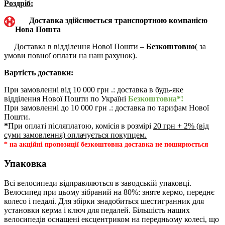
Роздріб:
Доставка здійснюється транспортною компанією
Нова Пошта
Доставка в відділення Нової Пошти –
Безкоштовно
( за
умови повної оплати на наш рахунок).
Вартість доставки:
При замовленні від 10 000 грн .: доставка в будь-яке
відділення Нової Пошти по Україні
Безкоштовна*!
При замовленні до 10 000 грн .: доставка по тарифам Нової
Пошти.
*
При оплаті післяплатою, комісія в розмірі
20 грн + 2% (від
суми замовлення) оплачується покупцем.
* на акційні пропозиції безкоштовна доставка не поширюється
Упаковка
Всі велосипеди відправляються в заводській упаковці.
Велосипед при цьому зібраний на 80%: зняте кермо, переднє
колесо і педалі. Для збірки знадобиться шестигранник для
установки керма і ключ для педалей. Більшість наших
велосипедів оснащені ексцентриком на передньому колесі, що