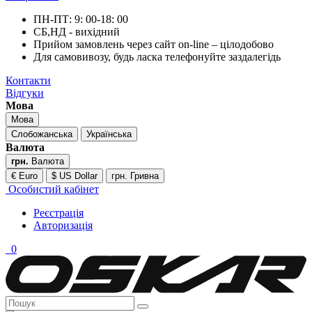
ПН-ПТ: 9: 00-18: 00
СБ,НД - вихідний
Прийом замовлень через сайт on-line – цілодобово
Для самовивозу, будь ласка телефонуйте заздалегідь
Контакти
Відгуки
Мова
Мова
Слобожанська
Українська
Валюта
грн.
Валюта
€ Euro
$ US Dollar
грн. Гривна
Особистий кабінет
Реєстрація
Авторизація
0