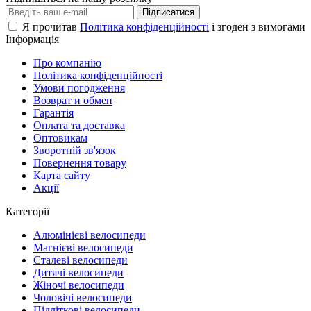
Підписатися
Я прочитав
Політика конфіденційності
і згоден з вимогами
Інформація
Про компанію
Політика конфіденційності
Умови погодження
Возврат и обмен
Гарантія
Оплата та доставка
Оптовикам
Зворотній зв'язок
Повернення товару
Карта сайту
Акції
Категорії
Алюмінієві велосипеди
Магнієві велосипеди
Сталеві велосипеди
Дитячі велосипеди
Жіночі велосипеди
Чоловічі велосипеди
Підліткові велосипеди