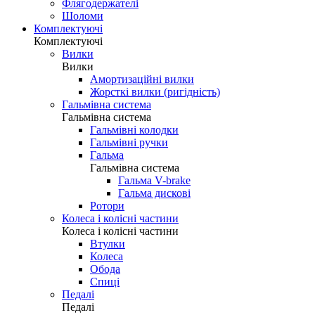
Флягодержателі
Шоломи
Комплектуючі
Комплектуючі
Вилки
Вилки
Амортизаційні вилки
Жорсткі вилки (ригідність)
Гальмівна система
Гальмівна система
Гальмівні колодки
Гальмівні ручки
Гальма
Гальмівна система
Гальма V-brake
Гальма дискові
Ротори
Колеса і колісні частини
Колеса і колісні частини
Втулки
Колеса
Обода
Спиці
Педалі
Педалі