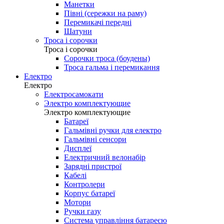
Манетки
Півні (сережки на раму)
Перемикачі передні
Шатуни
Троса і сорочки
Троса і сорочки
Сорочки троса (боудены)
Троса гальма і перемикання
Електро
Електро
Електросамокати
Электро комплектующие
Электро комплектующие
Батареї
Гальмівні ручки для електро
Гальмівні сенсори
Дисплеї
Електричний велонабір
Зарядні пристрої
Кабелі
Контролери
Корпус батареї
Мотори
Ручки газу
Система управління батареєю