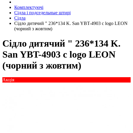
Комплектуючі
Сідла і подседельные штирі
Сідла
Сідло дитячий " 236*134 K. San YBT-4903 c logo LEON
(чорний з жовтим)
Сідло дитячий " 236*134 K.
San YBT-4903 c logo LEON
(чорний з жовтим)
Акція