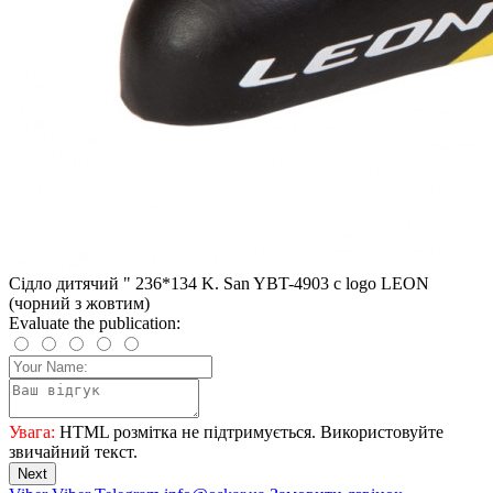
Сідло дитячий " 236*134 K. San YBT-4903 c logo LEON
(чорний з жовтим)
Evaluate the publication:
Увага:
HTML розмітка не підтримується. Використовуйте
звичайний текст.
Next