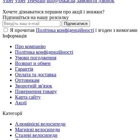
Viber
Viber
Telegram
info@oskar.ua
Замовити дзвінок
Хочете дізнаватися першим про акції і знижки?
Підпишіться на нашу розсилку
Підписатися
Я прочитав
Політика конфіденційності
і згоден з вимогами
Інформація
Про компанію
Політика конфіденційності
Умови погодження
Возврат и обмен
Гарантія
Оплата та доставка
Оптовикам
Зворотній зв'язок
Повернення товару
Карта сайту
Акції
Категорії
Алюмінієві велосипеди
Магнієві велосипеди
Сталеві велосипеди