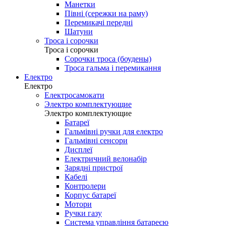
Манетки
Півні (сережки на раму)
Перемикачі передні
Шатуни
Троса і сорочки
Троса і сорочки
Сорочки троса (боудены)
Троса гальма і перемикання
Електро
Електро
Електросамокати
Электро комплектующие
Электро комплектующие
Батареї
Гальмівні ручки для електро
Гальмівні сенсори
Дисплеї
Електричний велонабір
Зарядні пристрої
Кабелі
Контролери
Корпус батареї
Мотори
Ручки газу
Система управління батареєю