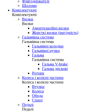
Флягодержателі
Шоломи
Комплектуючі
Комплектуючі
Вилки
Вилки
Амортизаційні вилки
Жорсткі вилки (ригідність)
Гальмівна система
Гальмівна система
Гальмівні колодки
Гальмівні ручки
Гальма
Гальмівна система
Гальма V-brake
Гальма дискові
Ротори
Колеса і колісні частини
Колеса і колісні частини
Втулки
Колеса
Обода
Спиці
Педалі
Педалі