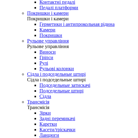
Контактні педалі
Педалі платформи
Покришки і камери
Покришки і камери
Герметики і антипрокольная рідина
Камери
Покришки
Рульове управління
Рульове управління
Виноси
Гріпси
Рулі
Рульові колонки
Сідла і подседельные штирі
Сідла і подседельные штирі
Подседельные затискачі
Подседельные штирі
Сідла
Трансмісія
Трансмісія
Зірки
Задні перемикачі
Каретки
Касети/тріскачки
Ланцюги