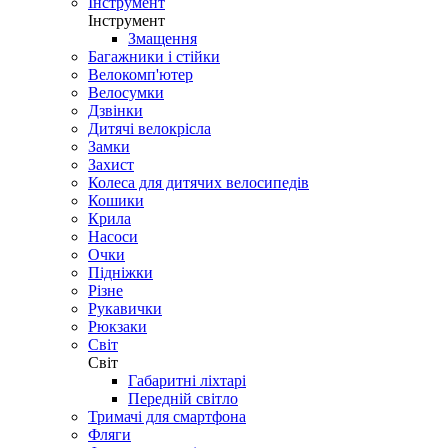
Інструмент
Інструмент
Змащення
Багажники і стійки
Велокомп'ютер
Велосумки
Дзвінки
Дитячі велокрісла
Замки
Захист
Колеса для дитячих велосипедів
Кошики
Крила
Насоси
Очки
Підніжки
Різне
Рукавички
Рюкзаки
Світ
Світ
Габаритні ліхтарі
Передній світло
Тримачі для смартфона
Фляги