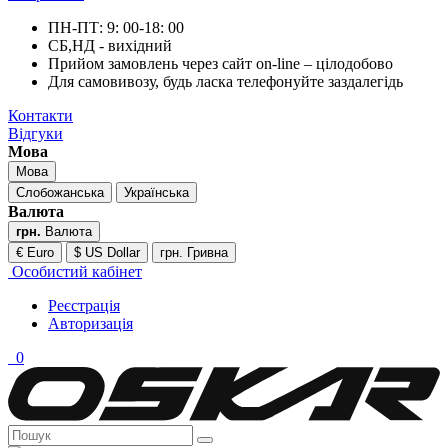
ПН-ПТ: 9: 00-18: 00
СБ,НД - вихідний
Прийом замовлень через сайт on-line – цілодобово
Для самовивозу, будь ласка телефонуйте заздалегідь
Контакти
Відгуки
Мова
Мова
Слобожанська
Українська
Валюта
грн.
Валюта
€ Euro
$ US Dollar
грн. Гривна
Особистий кабінет
Реєстрація
Авторизація
0