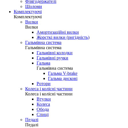
Флягодержателі
Шоломи
Комплектуючі
Комплектуючі
Вилки
Вилки
Амортизаційні вилки
Жорсткі вилки (ригідність)
Гальмівна система
Гальмівна система
Гальмівні колодки
Гальмівні ручки
Гальма
Гальмівна система
Гальма V-brake
Гальма дискові
Ротори
Колеса і колісні частини
Колеса і колісні частини
Втулки
Колеса
Обода
Спиці
Педалі
Педалі