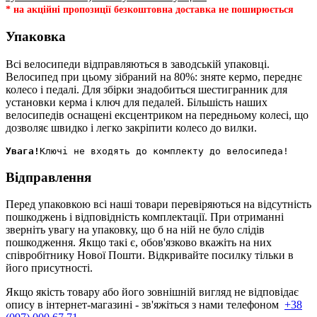
* на акційні пропозиції безкоштовна доставка не поширюється
Упаковка
Всі велосипеди відправляються в заводській упаковці.
Велосипед при цьому зібраний на 80%: зняте кермо, переднє
колесо і педалі. Для збірки знадобиться шестигранник для
установки керма і ключ для педалей. Більшість наших
велосипедів оснащені ексцентриком на передньому колесі, що
дозволяє швидко і легко закріпити колесо до вилки.
Увага!
Відправлення
Перед упаковкою всі наші товари перевіряються на відсутність
пошкоджень і відповідність комплектації. При отриманні
зверніть увагу на упаковку, що б на ній не було слідів
пошкодження. Якщо такі є, обов'язково вкажіть на них
співробітнику Нової Пошти. Відкривайте посилку тільки в
його присутності.
Якщо якість товару або його зовнішній вигляд не відповідає
опису в інтернет-магазині - зв'яжіться з нами телефоном
+38