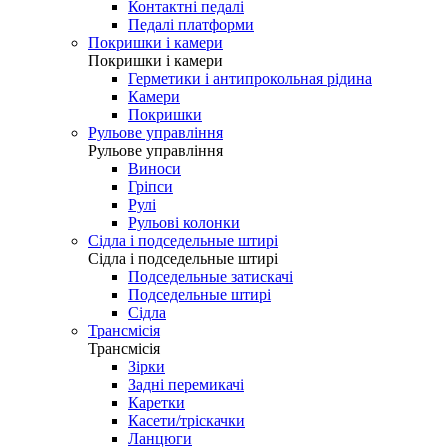
Контактні педалі
Педалі платформи
Покришки і камери
Покришки і камери
Герметики і антипрокольная рідина
Камери
Покришки
Рульове управління
Рульове управління
Виноси
Гріпси
Рулі
Рульові колонки
Сідла і подседельные штирі
Сідла і подседельные штирі
Подседельные затискачі
Подседельные штирі
Сідла
Трансмісія
Трансмісія
Зірки
Задні перемикачі
Каретки
Касети/тріскачки
Ланцюги