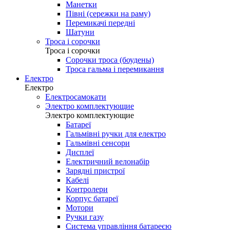
Манетки
Півні (сережки на раму)
Перемикачі передні
Шатуни
Троса і сорочки
Троса і сорочки
Сорочки троса (боудены)
Троса гальма і перемикання
Електро
Електро
Електросамокати
Электро комплектующие
Электро комплектующие
Батареї
Гальмівні ручки для електро
Гальмівні сенсори
Дисплеї
Електричний велонабір
Зарядні пристрої
Кабелі
Контролери
Корпус батареї
Мотори
Ручки газу
Система управління батареєю