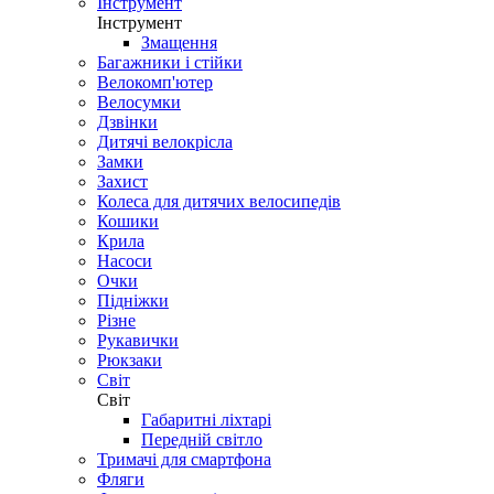
Інструмент
Інструмент
Змащення
Багажники і стійки
Велокомп'ютер
Велосумки
Дзвінки
Дитячі велокрісла
Замки
Захист
Колеса для дитячих велосипедів
Кошики
Крила
Насоси
Очки
Підніжки
Різне
Рукавички
Рюкзаки
Світ
Світ
Габаритні ліхтарі
Передній світло
Тримачі для смартфона
Фляги