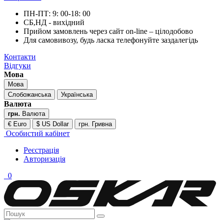
ПН-ПТ: 9: 00-18: 00
СБ,НД - вихідний
Прийом замовлень через сайт on-line – цілодобово
Для самовивозу, будь ласка телефонуйте заздалегідь
Контакти
Відгуки
Мова
Мова
Слобожанська
Українська
Валюта
грн.
Валюта
€ Euro
$ US Dollar
грн. Гривна
Особистий кабінет
Реєстрація
Авторизація
0