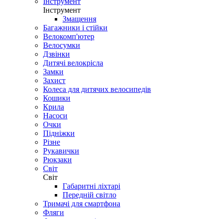
Інструмент
Інструмент
Змащення
Багажники і стійки
Велокомп'ютер
Велосумки
Дзвінки
Дитячі велокрісла
Замки
Захист
Колеса для дитячих велосипедів
Кошики
Крила
Насоси
Очки
Підніжки
Різне
Рукавички
Рюкзаки
Світ
Світ
Габаритні ліхтарі
Передній світло
Тримачі для смартфона
Фляги