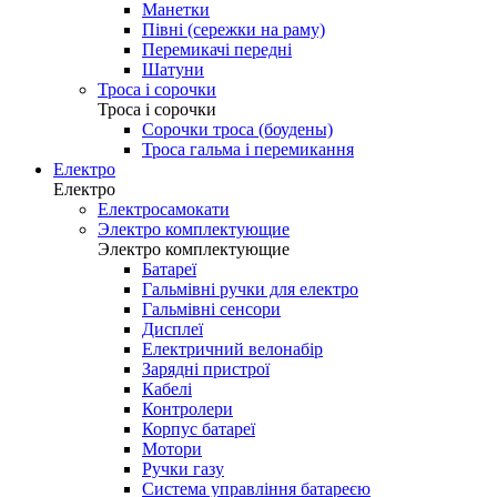
Манетки
Півні (сережки на раму)
Перемикачі передні
Шатуни
Троса і сорочки
Троса і сорочки
Сорочки троса (боудены)
Троса гальма і перемикання
Електро
Електро
Електросамокати
Электро комплектующие
Электро комплектующие
Батареї
Гальмівні ручки для електро
Гальмівні сенсори
Дисплеї
Електричний велонабір
Зарядні пристрої
Кабелі
Контролери
Корпус батареї
Мотори
Ручки газу
Система управління батареєю