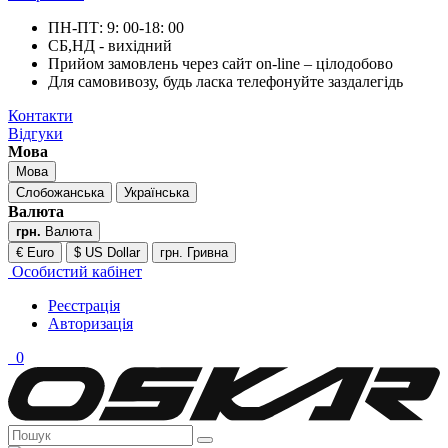
ПН-ПТ: 9: 00-18: 00
СБ,НД - вихідний
Прийом замовлень через сайт on-line – цілодобово
Для самовивозу, будь ласка телефонуйте заздалегідь
Контакти
Відгуки
Мова
Мова
Слобожанська
Українська
Валюта
грн.
Валюта
€ Euro
$ US Dollar
грн. Гривна
Особистий кабінет
Реєстрація
Авторизація
0