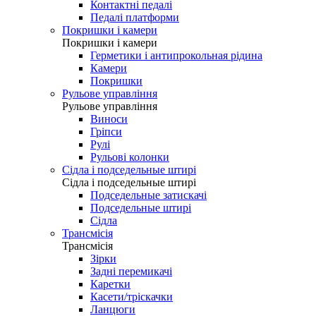
Контактні педалі
Педалі платформи
Покришки і камери
Покришки і камери
Герметики і антипрокольная рідина
Камери
Покришки
Рульове управління
Рульове управління
Виноси
Гріпси
Рулі
Рульові колонки
Сідла і подседельные штирі
Сідла і подседельные штирі
Подседельные затискачі
Подседельные штирі
Сідла
Трансмісія
Трансмісія
Зірки
Задні перемикачі
Каретки
Касети/тріскачки
Ланцюги