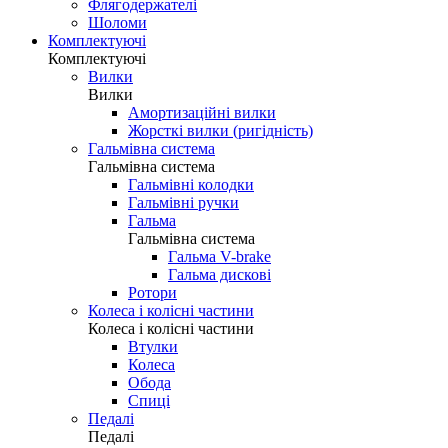
Флягодержателі
Шоломи
Комплектуючі
Комплектуючі
Вилки
Вилки
Амортизаційні вилки
Жорсткі вилки (ригідність)
Гальмівна система
Гальмівна система
Гальмівні колодки
Гальмівні ручки
Гальма
Гальмівна система
Гальма V-brake
Гальма дискові
Ротори
Колеса і колісні частини
Колеса і колісні частини
Втулки
Колеса
Обода
Спиці
Педалі
Педалі